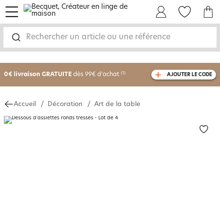
menu
Mon Compte
Mes Favoris
Mon panie
Rechercher un article ou une référence
-25% sur votre commande
dès 2 articles
achetés
0€ livraison GRATUITE
dès 99€ d'achat
(1)
AJOUTER LE CODE
avec le code
750801
Accueil
Décoration
Art de la table