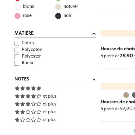
blanc
naturel
rose
noir
MATIÈRE
Coton
Housse de chais
Polycoton
29,90 
Polyester
à partir de
Ramie
NOTES
et plus
Housses de chais
et plus
59,90 
à partir de
et plus
et plus