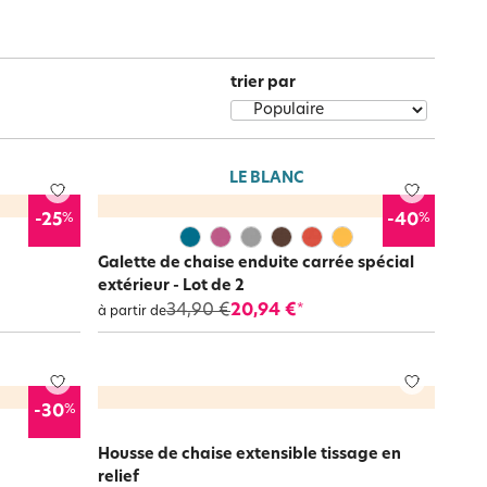
Notre marque Lauréat
eur dans la cuisine, la salle à manger ou sur la terrasse.
 chaise imperméable
spéciale extérieure !
pte pour la
housse de chaise intégrale
qui fait planer une
trier par
rs et
ment
La gaze de coton
LE BLANC
%
%
-25
-40
Galette de chaise enduite carrée spécial
extérieur - Lot de 2
34,90 €
20,94 €
*
à partir de
%
-30
Housse de chaise extensible tissage en
relief