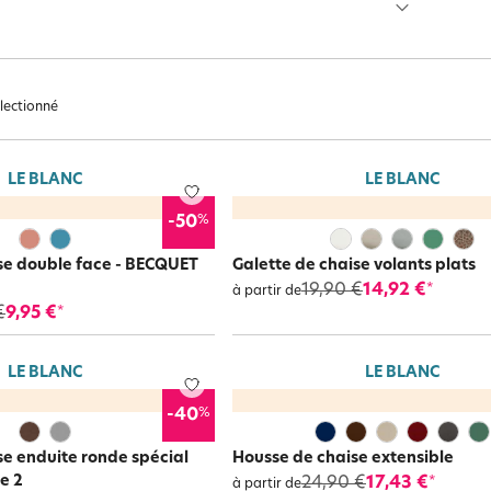
haise
se fixe par liens à nouer sur la chaise, met une touche de coul
offre une assise moelleuse ! Pour le jardin, optez pour la
galette de
n nouveau look à vos chaises, pour les rendre plus modernes, on o
table. Quelle élégance !
électionné
e et
Ailleu
ns
Nature et saisons
Féminité et poésie
autre
LE BLANC
LE BLANC
%
-50
se double face - BECQUET
Galette de chaise volants plats
19,90 €
14,92 €
*
à partir de
€
9,95 €
*
LE BLANC
LE BLANC
%
-40
se enduite ronde spécial
Housse de chaise extensible
de 2
24,90 €
17,43 €
*
à partir de