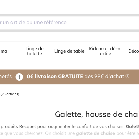
Linge de
Rideau et déco
ama
Linge de table
Déco
toilette
textile
Découvrez nos 5 univers
chetés
0€ livraison GRATUITE
dès 99€ d'achat
(1)
(23 articles)
pe
Galette, housse de cha
 produits Becquet pour augmenter le confort de vos chaises.
Galet
e que vous cherchez. On choisit une
galette de chaise
pour être m