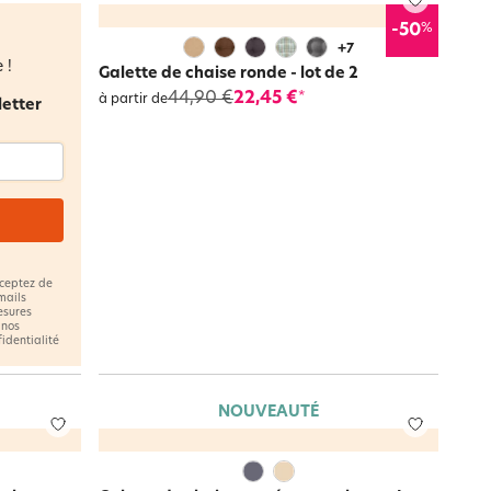
%
-50
+
7
 !
Galette de chaise ronde - lot de 2
44,90 €
22,45 €
*
à partir de
letter
cceptez de
mails
esures
 nos
fidentialité
NOUVEAUTÉ