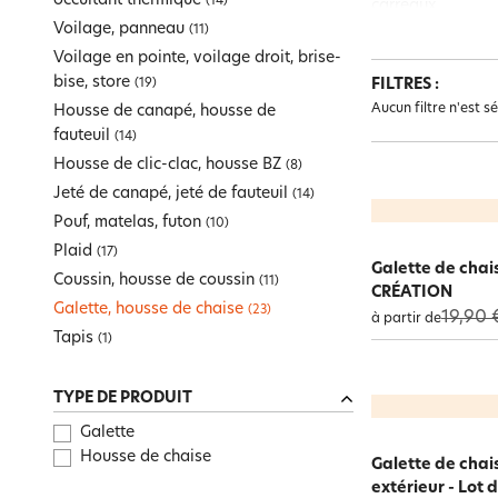
occultant thermique
(
14
)
carreaux…
Promos maison pratique
Maison pratique
Drap-housse grands bonnets
Tapis de bain, tapis de douche
Pouf, matelas, futon
Art de la table
Univers des garçons
Mouchoir en tissu
Surmatelas
Voilage, panneau
La
galette de c
(
11
)
Promos literie
Parure de lit
Peignoir de bain
Plaid
Meuble, étagère
Univers des tout-petits
Bien-être Intime
Cache-sommiers, chemin de lit
Et surtout, elle 
Voilage en pointe, voilage droit, brise-
Et pour donner u
Boutis, jeté de lit, couvre lit
Gants de toilette
Coussin, housse de coussin
Tête de lit, paravent
bise, store
FILTRES :
(
19
)
Toute la sélection
Toute la sélection
Pyjama
Linge de table
ambiance chic à 
Aucun filtre n'est s
Housse de canapé, housse de
Peignoir de bain personnalisé
Galette, housse de chaise
Toute la sélection
Toute la sélection
Toute la sélection
Toute la sélection
Promos jusqu'à -50%
Enfant
Maison pratique
Literie
Graphiqu
fauteuil
vibratio
(
14
)
Tapis
Toute la sélection
Toute la sélection
Linge de lit
Décoration
Housse de clic-clac, housse BZ
(
8
)
Toute la sélection
Linge de toilette
Jeté de canapé, jeté de fauteuil
(
14
)
Toute la sélection
Nouveautés
Toute la sélection
Rideau et déco textile
Pouf, matelas, futon
(
10
)
Plaid
(
17
)
Galette de chai
Coussin, housse de coussin
(
11
)
CRÉATION
Galette, housse de chaise
(
23
)
19,90 
à partir de
Tapis
(
1
)
TYPE DE PRODUIT
Galette
Housse de chaise
Galette de chai
extérieur - Lot 