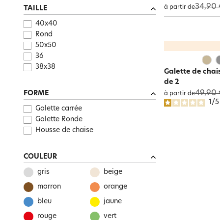
34,90 
à partir de
TAILLE
40x40
Rond
50x50
36
38x38
Galette de chai
de 2
49,90 
FORME
à partir de
1
/
Galette carrée
Galette Ronde
Housse de chaise
COULEUR
gris
beige
marron
orange
bleu
jaune
rouge
vert