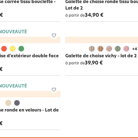
e carrée tissu bouclette -
Galette de chaise ronde tissu bou
Lot de 2
 €
34,90 €
à partir de
NOUVEAUTÉ
+
4
ise d'extérieur double face
Galette de chaise vichy – lot de 2
39,90 €
à partir de
 €
NOUVEAUTÉ
e ronde en velours - Lot de
 €