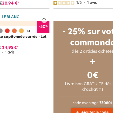
1
/
5
-
1
avis
€
20,94 €
*
LE BLANC
%
-50
- 25% sur vo
+
3
se capitonnée carrée - Lot
command
€
24,95 €
*
dès 2 articles acheté
5
-
1
avis
0€
Livraison GRATUITE dès
d'achat (1)
code avantage
750801
Ajouter le code