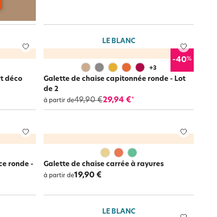
LE BLANC
%
-40
+
3
rt déco
Galette de chaise capitonnée ronde - Lot
de 2
49,90 €
29,94 €
*
à partir de
ce ronde -
Galette de chaise carrée à rayures
19,90 €
à partir de
LE BLANC