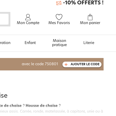
-10% OFFERTS !
Mon Compte
Mes Favoris
Mon panier
Maison
ration
Enfant
Literie
pratique
À découvrir aussi
avec le code
750801
AJOUTER LE CODE
Urban et arty
ise
te de chaise
?
Housse de chaise
?
ieux assis. Carrée, ronde, matelassée, à capitons, unie ou à