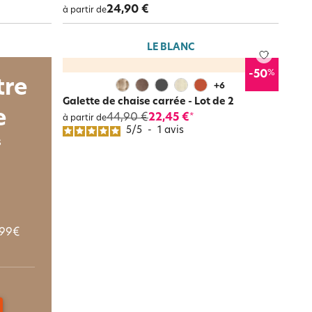
24,90 €
à partir de
LE BLANC
%
-50
tre
+
6
Galette de chaise carrée - Lot de 2
e
44,90 €
22,45 €
*
à partir de
5
/
5
-
1
avis
s
 99€