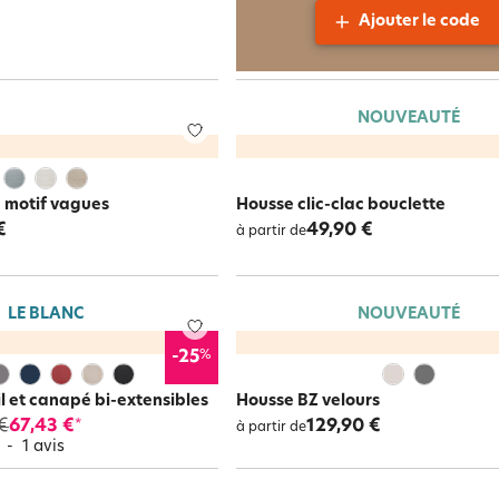
Ajouter le code
NOUVEAUTÉ
c motif vagues
Housse clic-clac bouclette
€
49,90 €
à partir de
LE BLANC
NOUVEAUTÉ
%
-25
l et canapé bi-extensibles
Housse BZ velours
€
67,43 €
129,90 €
*
à partir de
5
-
1
avis