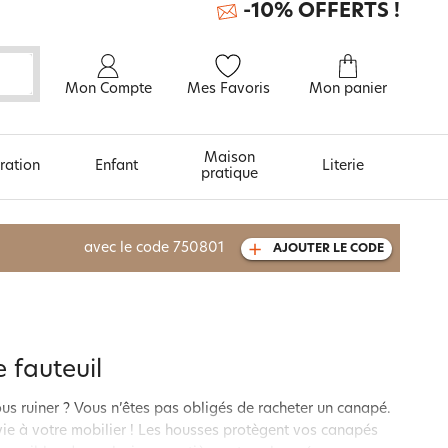
-10% OFFERTS !
Mon Compte
Mes Favoris
Mon panier
Maison
ration
Enfant
Literie
pratique
À découvrir aussi
avec le code
750801
AJOUTER LE CODE
Urban et arty
 fauteuil
us ruiner ? Vous n’êtes pas obligés de racheter un canapé.
vie à votre mobilier ! Les housses protègent vos canapés