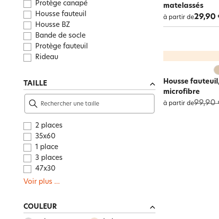
Protège canapé
matelassés
Housse fauteuil
29,90 
à partir de
Housse BZ
Bande de socle
Protège fauteuil
Rideau
Housse fauteuil
TAILLE
microfibre
99,90 
à partir de
2 places
35x60
1 place
3 places
47x30
Voir plus
…
COULEUR