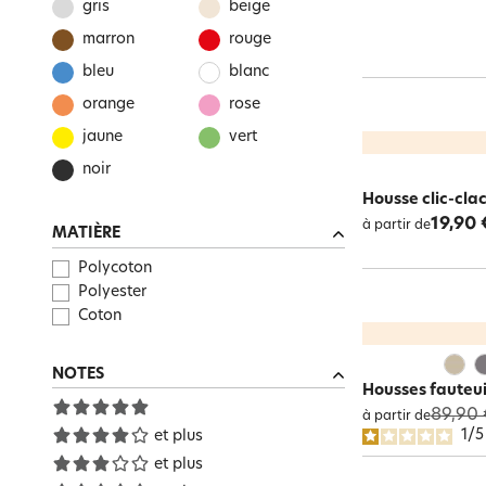
gris
beige
marron
rouge
bleu
blanc
orange
rose
jaune
vert
noir
Housse clic-cla
19,90 
à partir de
MATIÈRE
Polycoton
Polyester
Coton
NOTES
Housses fauteui
89,90 
à partir de
1
/
et plus
et plus