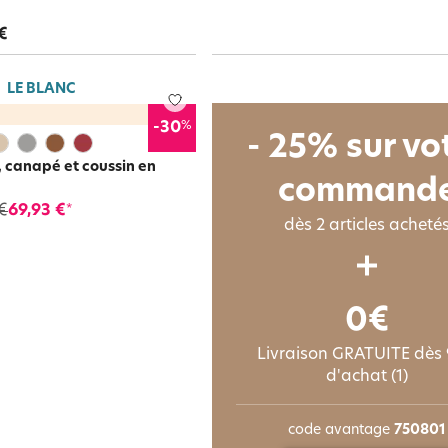
€
LE BLANC
%
-30
- 25% sur vo
, canapé et coussin en
command
€
69,93 €
*
dès 2 articles acheté
0€
Livraison GRATUITE dès
d'achat (1)
code avantage
750801