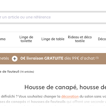
Linge de
Rideau et déco
ama
Linge de table
Déco
toilette
textile
Découvrez nos 5 univers
chetés
0€ livraison GRATUITE
dès 99€ d'achat
(1)
 de fauteuil
(14 articles)
pe
Housse de canapé, housse de
 défraîchi ? Vous souhaitez changer la
décoration
du salon sans vo
ses de canapés
et
housses de fauteuils
qui offrent une seconde 