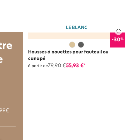
LE BLANC
%
-30
tre
Housses à nouettes pour fauteuil ou
e
canapé
79,90 €
55,93 €
*
à partir de
s
 99€