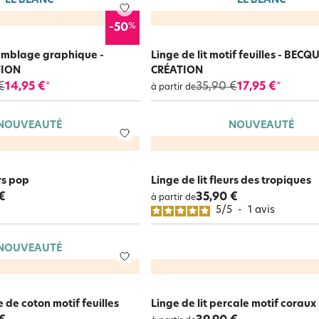
LE BLANC
LE BLANC
%
-50
semblage graphique -
Linge de lit motif feuilles - BECQ
TION
CRÉATION
€
14,95 €
35,90 €
17,95 €
*
*
à partir de
NOUVEAUTÉ
NOUVEAUTÉ
urs pop
Linge de lit fleurs des tropiques
€
35,90 €
à partir de
5
/
5
-
1
avis
NOUVEAUTÉ
e de coton motif feuilles
Linge de lit percale motif coraux