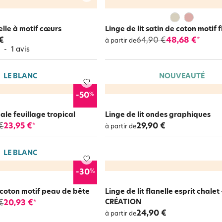
nelle à motif cœurs
Linge de lit satin de coton motif f
€
64,90 €
48,68 €
*
à partir de
5
-
1
avis
LE BLANC
NOUVEAUTÉ
%
-50
cale feuillage tropical
Linge de lit ondes graphiques
€
23,95 €
29,90 €
*
à partir de
LE BLANC
%
-30
lycoton motif peau de bête
Linge de lit flanelle esprit chale
CRÉATION
€
20,93 €
*
24,90 €
à partir de