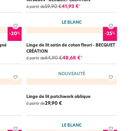
torsades - BECQUET CRÉATION
59,90 €
41,93 €
*
à partir de
LE BLANC
%
%
-20
-25
igné
Linge de lit satin de coton fleuri - BECQUET
CRÉATION
64,90 €
48,68 €
*
à partir de
NOUVEAUTÉ
Linge de lit patchwork oblique
29,90 €
à partir de
LE BLANC