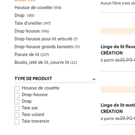
brodé
(
183
)
Aucun filtre n'est s
Promos maison pratique
Maison pratique
Drap-housse grands bonnets
Tapis de bain, tapis de douche
Pouf, matelas, futon
Art de la table
Univers des garçons
Mouchoir en tissu
Surmatelas
Housse de couette
(
194
)
Promos literie
Parure de lit
Peignoir de bain
Plaid
Meuble, étagère
Univers des tout-petits
Bien-être Intime
Cache-sommiers, chemin de lit
Drap
(
181
)
Boutis, jeté de lit, couvre lit
Gants de toilette
Coussin, housse de coussin
Tête de lit, paravent
Taie d'oreiller
(
197
)
Toute la sélection
Toute la sélection
Pyjama
Linge de table
Peignoir de bain personnalisé
Galette, housse de chaise
Drap housse
Toute la sélection
Toute la sélection
Toute la sélection
Toute la sélection
(
196
)
Promos jusqu'à -50%
Enfant
Maison pratique
Literie
Graphiqu
vibratio
Tapis
Drap-housse pour lit articulé
(
7
)
Toute la sélection
Toute la sélection
Linge de lit
Décoration
Drap-housse grands bonnets
Linge de lit fle
(
11
)
Toute la sélection
Linge de toilette
CRÉATION
Parure de lit
Toute la sélection
Nouveautés
(
207
)
Toute la sélection
Rideau et déco textile
35,90 
à partir de
Boutis, jeté de lit, couvre lit
(
22
)
TYPE DE PRODUIT
Housse de couette
Drap-housse
Drap
Linge de lit mot
Taie sac
CRÉATION
Taie volant
39,90 
à partir de
Taie traversin