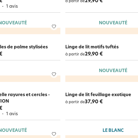
€
29,90 €
à partir de
5
-
1
avis
NOUVEAUTÉ
NOUVEAUTÉ
illes de palme stylisées
Linge de lit motifs tuftés
€
29,90 €
à partir de
NOUVEAUTÉ
elle rayures et cercles -
Linge de lit feuillage exotique
TION
37,90 €
à partir de
€
5
-
1
avis
NOUVEAUTÉ
LE BLANC