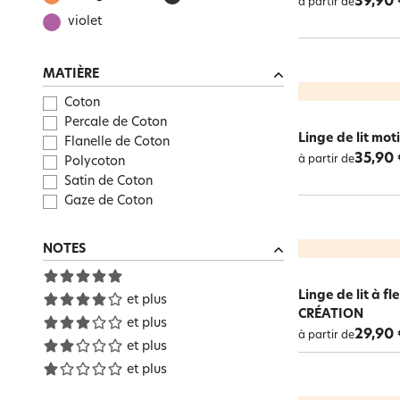
39,90 
à partir de
violet
MATIÈRE
Coton
Percale de Coton
Linge de lit mo
Flanelle de Coton
35,90 
à partir de
Polycoton
Satin de Coton
Gaze de Coton
NOTES
Linge de lit à f
et plus
CRÉATION
et plus
29,90 
à partir de
et plus
et plus