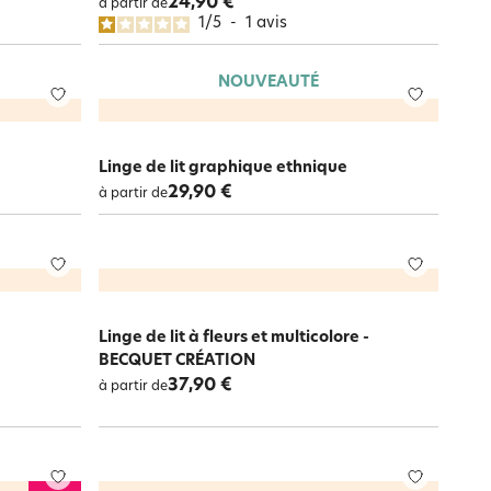
24,90 €
à partir de
1
/
5
-
1
avis
NOUVEAUTÉ
Linge de lit graphique ethnique
29,90 €
à partir de
Linge de lit à fleurs et multicolore -
BECQUET CRÉATION
37,90 €
à partir de