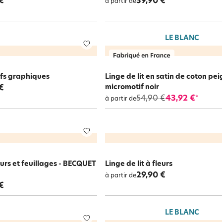
€
39,90 €
à partir de
LE BLANC
tifs graphiques
Linge de lit en satin de coton pe
micromotif noir
€
54,90 €
43,92 €
*
à partir de
leurs et feuillages - BECQUET
Linge de lit à fleurs
29,90 €
à partir de
€
LE BLANC