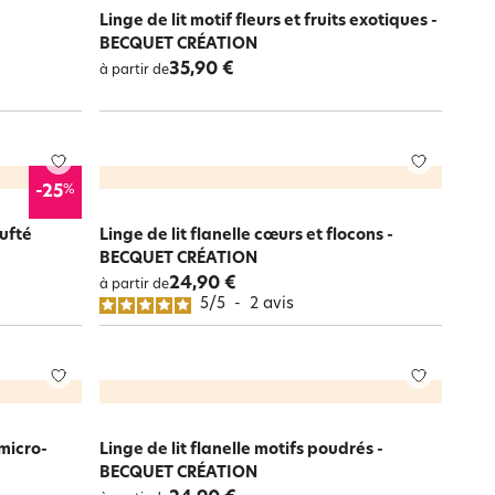
Linge de lit motif fleurs et fruits exotiques -
BECQUET CRÉATION
35,90 €
à partir de
%
-25
tufté
Linge de lit flanelle cœurs et flocons -
BECQUET CRÉATION
24,90 €
à partir de
5
/
5
-
2
avis
 micro-
Linge de lit flanelle motifs poudrés -
BECQUET CRÉATION