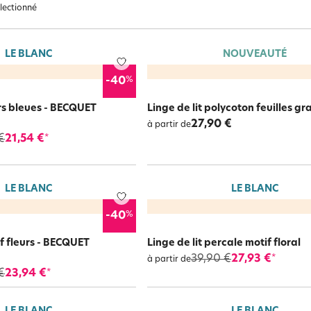
électionné
LE BLANC
NOUVEAUTÉ
e et
Ailleu
%
-40
ns
Nature et saisons
Féminité et poésie
autre
urs bleues - BECQUET
Linge de lit polycoton feuilles g
27,90 €
à partir de
€
21,54 €
*
LE BLANC
LE BLANC
%
-40
if fleurs - BECQUET
Linge de lit percale motif floral
39,90 €
27,93 €
*
à partir de
€
23,94 €
*