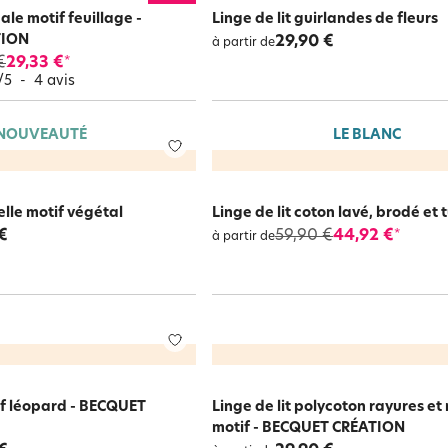
cale motif feuillage -
Linge de lit guirlandes de fleurs
TION
29,90 €
à partir de
€
29,33 €
*
/
5
-
4
avis
NOUVEAUTÉ
LE BLANC
nelle motif végétal
Linge de lit coton lavé, brodé et 
€
59,90 €
44,92 €
*
à partir de
tif léopard - BECQUET
Linge de lit polycoton rayures et
motif - BECQUET CRÉATION