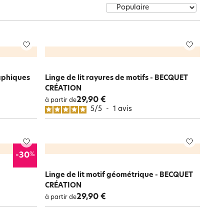
Notre marque Lauréat
rs et
ment
La gaze de coton
raphiques
Linge de lit rayures de motifs - BECQUET
CRÉATION
29,90 €
à partir de
5
/
5
-
1
avis
%
-30
Linge de lit motif géométrique - BECQUET
CRÉATION
29,90 €
à partir de