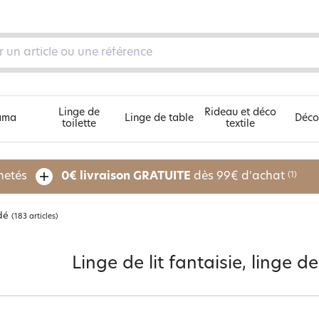
Linge de
Rideau et déco
ama
Linge de table
Déco
toilette
textile
Découvrez nos 5 univers
chetés
0€ livraison GRATUITE
dès 99€ d'achat
(1)
odé
(183 articles)
pe
Linge de lit fantaisie, linge de