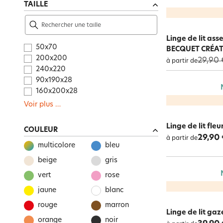
TAILLE
Linge de lit as
50x70
BECQUET CRÉA
200x200
29,90 
à partir de
240x220
90x190x28
160x200x28
Voir plus
…
Linge de lit fle
COULEUR
29,90 
à partir de
multicolore
bleu
beige
gris
vert
rose
jaune
blanc
rouge
marron
Linge de lit gaz
orange
noir