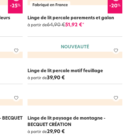
%
%
-25
-20
leurs
Linge de lit percale parements et galon
64,90 €
51,92 €
*
à partir de
NOUVEAUTÉ
Linge de lit percale motif feuillage
39,90 €
à partir de
t - BECQUET
Linge de lit paysage de montagne -
BECQUET CRÉATION
29,90 €
à partir de