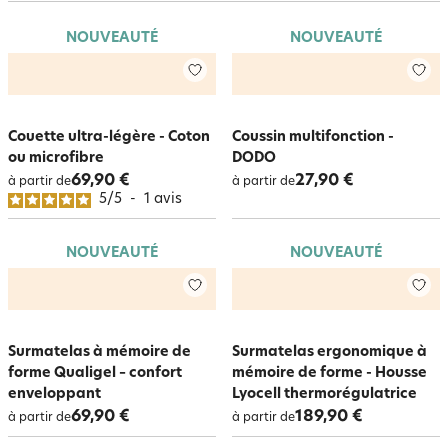
NOUVEAUTÉ
NOUVEAUTÉ
Couette ultra-légère - Coton
Coussin multifonction -
ou microfibre
DODO
69,90 €
27,90 €
à partir de
à partir de
5
/
5
-
1
avis
NOUVEAUTÉ
NOUVEAUTÉ
Surmatelas à mémoire de
Surmatelas ergonomique à
forme Qualigel – confort
mémoire de forme - Housse
enveloppant
Lyocell thermorégulatrice
69,90 €
189,90 €
à partir de
à partir de