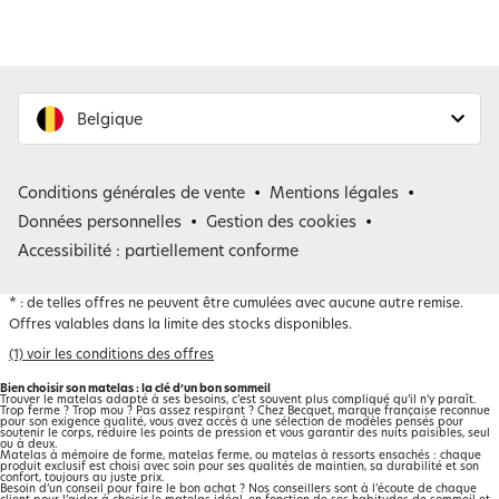
Belgique
France
Conditions générales de vente
Mentions légales
Belgique
Données personnelles
Gestion des cookies
Accessibilité : partiellement conforme
*
: de telles offres ne peuvent être cumulées avec aucune autre remise.
Offres valables dans la limite des stocks disponibles.
(1) voir les conditions des offres
Bien choisir son matelas : la clé d’un bon sommeil
Trouver le matelas adapté à ses besoins, c’est souvent plus compliqué qu’il n’y paraît.
Trop ferme ? Trop mou ? Pas assez respirant ? Chez Becquet, marque française reconnue
pour son exigence qualité, vous avez accès à une sélection de modèles pensés pour
soutenir le corps, réduire les points de pression et vous garantir des nuits paisibles, seul
ou à deux.
Matelas à mémoire de forme, matelas ferme, ou matelas à ressorts ensachés : chaque
produit exclusif est choisi avec soin pour ses qualités de maintien, sa durabilité et son
confort, toujours au juste prix.
Besoin d’un conseil pour faire le bon achat ? Nos conseillers sont à l’écoute de chaque