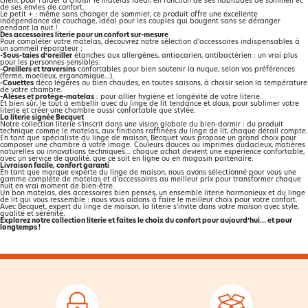
client pour l’aider à choisir le matelas idéal, en fonction de ses habitudes de sommeil et
de ses envies de confort.
Le petit + : même sans changer de sommier, ce produit offre une excellente
indépendance de couchage, idéal pour les couples qui bougent sans se déranger
pendant la nuit !
Des accessoires literie pour un confort sur-mesure
Pour compléter votre matelas, découvrez notre sélection d’accessoires indispensables à
un sommeil réparateur :
-Sous-taies d’oreiller
étanches aux allergènes, antiacarien, antibactérien : un vrai plus
pour les personnes sensibles.
-
Oreillers et traversins
confortables pour bien soutenir la nuque, selon vos préférences
(ferme, moelleux, ergonomique…).
-
Couettes
déco légères ou bien chaudes, en toutes saisons, à choisir selon la température
de votre chambre.
-Alèses et protège-matelas
: pour allier hygiène et longévité de votre literie.
Et bien sûr, le tout à embellir avec du linge de lit tendance et doux, pour sublimer votre
literie et créer une chambre aussi confortable que stylée.
La literie signée Becquet
Notre collection literie s’inscrit dans une vision globale du bien-dormir : du produit
technique comme le matelas, aux finitions raffinées du linge de lit, chaque détail compte.
En tant que spécialiste du linge de maison, Becquet vous propose un grand choix pour
composer une chambre à votre image. Couleurs douces ou imprimés audacieux, matières
naturelles ou innovations techniques… chaque achat devient une expérience confortable,
avec un service de qualité, que ce soit en ligne ou en magasin partenaire.
Livraison facile, confort garanti
En tant que marque experte du linge de maison, nous avons sélectionné pour vous une
gamme complète de matelas et d’accessoires au meilleur prix pour transformer chaque
nuit en vrai moment de bien-être.
Un bon matelas, des accessoires bien pensés, un ensemble literie harmonieux et du linge
de lit qui vous ressemble : nous vous aidons à faire le meilleur choix pour votre confort.
Avec Becquet, expert du linge de maison, la literie s'invite dans votre maison avec style,
qualité et sérénité.
Explorez notre collection literie et faites le choix du confort pour aujourd’hui… et pour
longtemps !