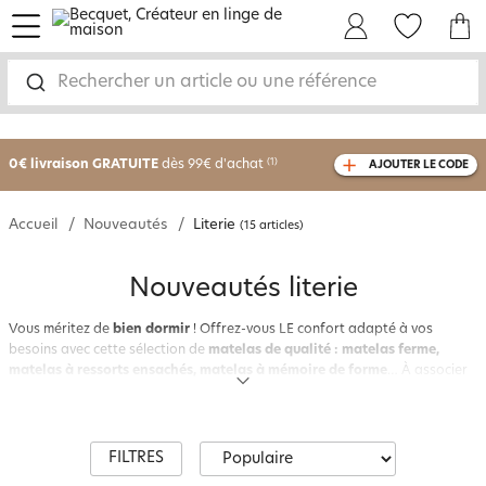
menu
Mon Compte
Mes Favoris
Mon panie
Rechercher un article ou une référence
-25% sur votre commande
dès 2 articles
achetés
0€ livraison GRATUITE
dès 99€ d'achat
(1)
AJOUTER LE CODE
avec le code
750801
Accueil
Nouveautés
Literie
(15 articles)
Nouveautés literie
Vous méritez de
bien dormir
! Offrez-vous LE confort adapté à vos
besoins avec cette sélection de
matelas de qualité : matelas ferme,
matelas à ressorts ensachés, matelas à mémoire de forme
… À associer
aux
couettes déco
ou
sous-taies d’oreiller
étanches aux allergènes,
antibactérien
,
antiacarien
… Une
collection literie confort signée
Becquet
à embellir au gré de vos envies avec le
linge de lit
!
FILTRES