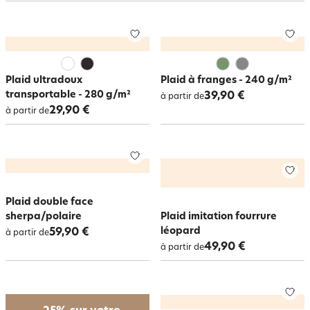
drapeau anglais pour les plus jeunes dans une déco city.
Ambiance chalet de montagne avec la fausse fourrure dans laquelle on
aime se lover. Version plus féminine, le plaid en crochet qui se veut plus
délicat, plus raffiné.
Enfin, découvrez nos
plaids polaire
dans une grande gamme de coloris :
confortables et personnalisables, c’est une belle idée de cadeau.
Plaid ultradoux
Plaid à franges - 240 g/m²
transportable - 280 g/m²
39,90 €
à partir de
29,90 €
à partir de
Plaid double face
sherpa/polaire
Plaid imitation fourrure
léopard
59,90 €
à partir de
49,90 €
à partir de