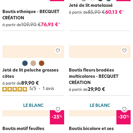
Jeté de lit matelassé
Boutis ethnique - BECQUET
85,90 €
60,13 €
*
à partir de
CRÉATION
109,90 €
76,93 €
*
à partir de
Jeté de lit peluche grosses
Boutis fleurs brodées
côtes
multicolores - BECQUET
CRÉATION
89,90 €
à partir de
5
/
5
-
1
avis
29,90 €
à partir de
LE BLANC
LE BLANC
%
%
-25
-30
Boutis motif feuilles
Boutis bicolore et ses