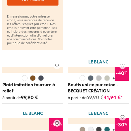
En renseignant votre adresse
email, vous acceptez de recevoir
les offres Becquet par email. Nos
emails peuvent être personnalisés
et inclure des mesures d’ouverture
et d’interaction afin d’améliorer
nos communications. Voir notre
politique de confidentialité
LE BLANC
%
-40
+
5
Plaid imitation fourrure à
Boutis uni en pur coton -
relief
BECQUET CRÉATION
99,90 €
69,90 €
41,94 €
*
à partir de
à partir de
LE BLANC
LE BLANC
%
%
-30
-30
+
3