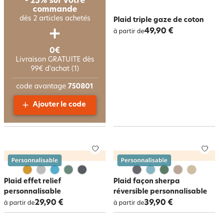
- 25% sur votre
commande
dès 2 articles achetés
Plaid triple gaze de coton
49,90 €
à partir de
0€
Livraison GRATUITE dès
99€ d'achat (1)
code avantage
750801
Ajouter le code
Plaid effet relief
Plaid façon sherpa
personnalisable
réversible personnalisable
29,90 €
39,90 €
à partir de
à partir de