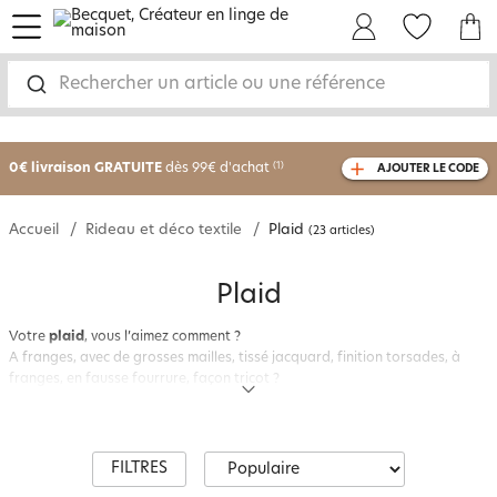
menu
Mon Compte
Mes Favoris
Mon panie
Rechercher un article ou une référence
-25% sur votre commande
dès 2 articles
achetés
0€ livraison GRATUITE
dès 99€ d'achat
(1)
AJOUTER LE CODE
avec le code
750801
Accueil
Rideau et déco textile
Plaid
(23 articles)
Plaid
Votre
plaid
, vous l’aimez comment ?
A franges, avec de grosses mailles, tissé jacquard, finition torsades, à
franges, en fausse fourrure, façon tricot ?
Chez Becquet, découvrez un large choix de
plaids
de grande qualité pour
cocooner dans le canapé le dimanche soir au coin du feu ou en
jeté de
canapé
pour accessoiriser le fauteuil.
Si vous souhaitez un plaid vraiment tout doux, le
plaid en microfibre
sera
FILTRES
parfait pour vos fraîches soirées. Plus tendance, le
plaid couverture