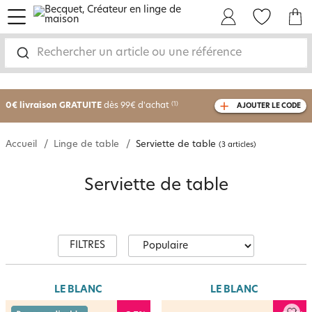
menu
Mon Compte
Mes Favoris
Mon panie
Rechercher un article ou une référence
-25% sur votre commande
dès 2 articles
achetés
0€ livraison GRATUITE
dès 99€ d'achat
(1)
AJOUTER LE CODE
avec le code
750801
Accueil
Linge de table
Serviette de table
(3 articles)
Serviette de table
FILTRES
LE BLANC
LE BLANC