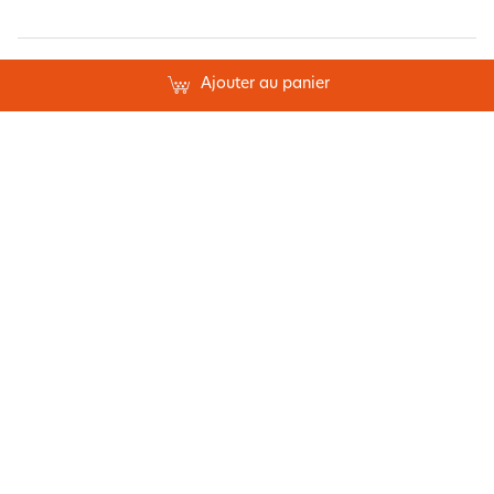
Ajouter au panier
Paiement sécurisé
Suivez-nous
Belgique
France
Conditions générales de vente
Mentions légales