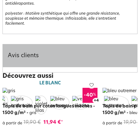
antidérapantes.
polyester
:
Matière synthétique qui offre une grande résistance,
souplesse et mémoire thermique. Infroissable, elle s'entretient
facilement.
Avis clients
Découvrez aussi
LE BLANC
%
-40
+
8
Tapis de bain pur coton longues mèches -
Tapis de bain pu
1500 g/m²
-
1500 g/m²
-
gris
bleu 
19,90 €
11,94 €
19,90 
*
à partir de
à partir de