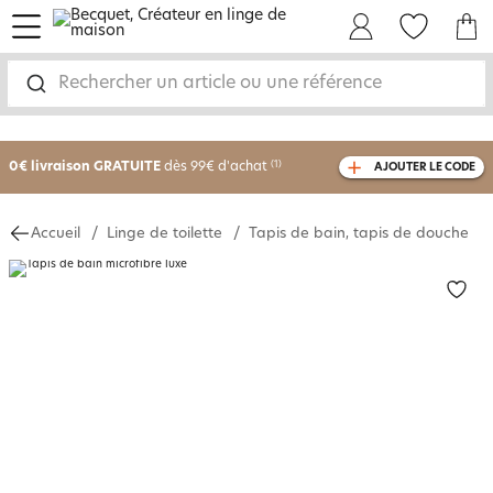
menu
Mon Compte
Mes Favoris
Mon panie
Rechercher un article ou une référence
-25% sur votre commande
dès 2 articles
achetés
0€ livraison GRATUITE
dès 99€ d'achat
(1)
AJOUTER LE CODE
avec le code
750801
Accueil
Linge de toilette
Tapis de bain, tapis de douche