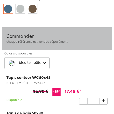
Commander
chaque référence est vendue séparément
Coloris disponibles
bleu tempête
Tapis contour WC 50x45
BLEU TEMPÊTE
925422
26,90 €
17,48 €
*
%
-35
Disponible
-
+
Tapis de bain 50x80