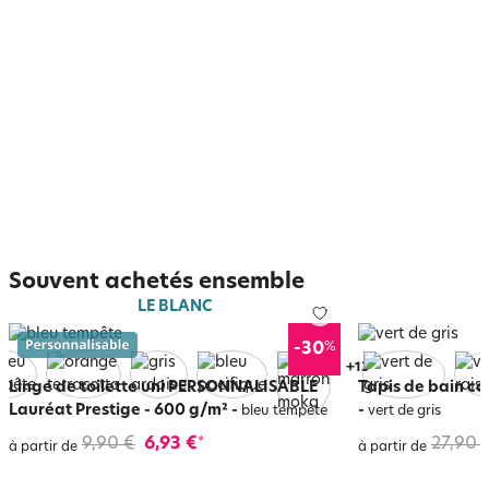
Souvent achetés ensemble
LE BLANC
%
-30
+
17
Linge de toilette uni PERSONNALISABLE
Tapis de bain co
Lauréat Prestige - 600 g/m²
-
-
bleu tempête
vert de gris
9,90 €
6,93 €
27,90 
*
à partir de
à partir de