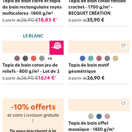
Tapis de bain carré et tapis
Tapis de bain coton finition
de bain rectangulaire rayés
crochet - 1700 g/m² -
multicolores -1800 g/m²
BECQUET CRÉATION
26,90 €
18,83 €
35,90 €
*
à partir de
à partir de
LE BLANC
%
-40
+
3
Tapis de bain coton jeu de
Tapis de bain motif
reliefs - 800 g/m² - Lot de 2
géométrique
26,90 €
16,14 €
26,90 €
*
à partir de
à partir de
-10% offerts
et votre Livraison gratuite
!
Tapis de bain effet
mosaïque - 1850 g/m²
En vous inscrivant à la