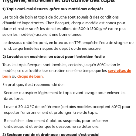
Hygiène, entretien et durabilité des tapis
1) Tapis anti-moisissures grâce aux matériaux adaptés
Les tapis de bain et tapis de douche sont soumis à des conditions
d’humidité importantes. Chez Becquet, chaque modèle est conçu pour
durer et rester sain?: les densités allant de 800 à 1500g/m² (voire plus
selon les modèles) assurent une bonne tenue.
Le dessous antidérapant, en latex ou en TPE, empêche l’eau de stagner au
fond, ce qui limite les risques de dépôt ou de moisissure.
2) Lavables en machine : un atout pour l’entretien facile
Tous les tapis Becquet sont lavables, certains jusqu’à 60°C selon le
modèle, ce qui facilite leur entretien en même temps que les
serviettes de
bain
ou
draps de bain
.
En pratique, il est recommandé de :
-Secouer ou aspirer légèrement le tapis avant lavage pour enlever les
fibres libres.
-Laver à 30-40 °C de préférence (certains modèles acceptent 60°C) pour
respecter l’environnement et prolonger la vie du tapis.
-Bien sécher, idéalement à plat ou suspendu, pour préserver
l’antidérapant et éviter que le dessous ne se détériore.
3) Séchage rapide et drainage : pourquoi c’est crucial