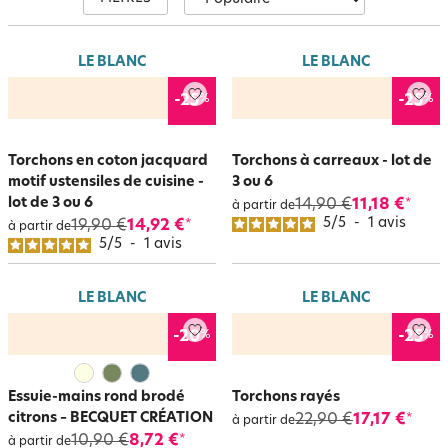
suspendre dans la cuisine ou dans la salle de bains. En
bouclettes
éponges
, ils sèchent rapidement vos mains et sont agréables au toucher.
Les torchons sont vendus en lot de 3, 6 ou 12 pour bénéficier de petits
LE BLANC
LE BLANC
prix !
%
%
-25
-25
Torchons en coton jacquard
Torchons à carreaux - lot de
motif ustensiles de cuisine -
3 ou 6
lot de 3 ou 6
14,90 €
11,18 €
*
à partir de
5
/
5
-
1
avis
19,90 €
14,92 €
*
à partir de
5
/
5
-
1
avis
LE BLANC
LE BLANC
%
%
-20
-25
Essuie-mains rond brodé
Torchons rayés
citrons – BECQUET CRÉATION
22,90 €
17,17 €
*
à partir de
10,90 €
8,72 €
*
à partir de