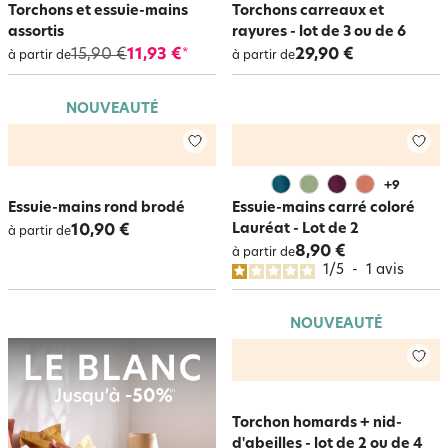
Torchons et essuie-mains
Torchons carreaux et
assortis
rayures - lot de 3 ou de 6
15,90 €
11,93 €
29,90 €
*
à partir de
à partir de
NOUVEAUTÉ
+
9
Essuie-mains rond brodé
Essuie-mains carré coloré
Lauréat - Lot de 2
10,90 €
à partir de
8,90 €
à partir de
1
/
5
-
1
avis
NOUVEAUTÉ
Torchon homards + nid-
d'abeilles - lot de 2 ou de 4