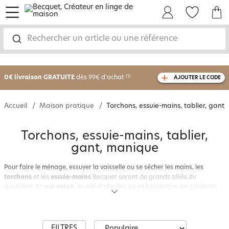
menu
Mon Compte
Mes Favoris
Mon panie
Rechercher un article ou une référence
-25% sur votre commande
dès 2 articles
achetés
0€ livraison GRATUITE
dès 99€ d'achat
(1)
AJOUTER LE CODE
avec le code
750801
Accueil
Maison pratique
Torchons, essuie-mains, tablier, gant
Torchons, essuie-mains, tablier,
gant, manique
Pour faire le ménage, essuyer la vaisselle ou se sécher les mains, les
torchons
et les
essuie-mains
Becquet seront de grands alliés du
quotidien. En
pur coton
, en nid-d’abeilles ou en bouclettes, les torchons
ont une grande capacité d’absorption. On apprécie leur qualité et aussi
leur décor unique, original et fantaisie. Pour essuyer les verres, choisissez
plutôt des torchons en métis (mélange de lin et de coton) qui ne laissent
aucune trace sur la vaisselle délicate. Enfin les essuie-mains ronds sont à
FILTRES