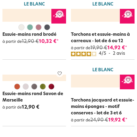
LE BLANC
LE BLANC
%
%
-20
-25
Essuie-mains rond brodé
Torchons et essuie-mains à
carreaux - lot de 6 ou 12
12,90 €
10,32 €
*
à partir de
19,90 €
14,92 €
*
à partir de
4
/
5
-
2
avis
LE BLANC
%
-20
Essuie-mains rond Savon de
Marseille
Torchons jacquard et essuie-
mains éponges - motif
12,90 €
à partir de
conserves - lot de 3 et 6
24,90 €
19,92 €
*
à partir de