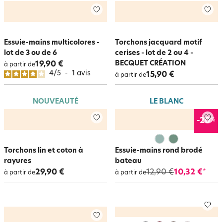
Essuie-mains multicolores -
Torchons jacquard motif
lot de 3 ou de 6
cerises - lot de 2 ou 4 -
BECQUET CRÉATION
19,90 €
à partir de
4
/
5
-
1
avis
15,90 €
à partir de
NOUVEAUTÉ
LE BLANC
%
-20
Torchons lin et coton à
Essuie-mains rond brodé
rayures
bateau
29,90 €
12,90 €
10,32 €
*
à partir de
à partir de