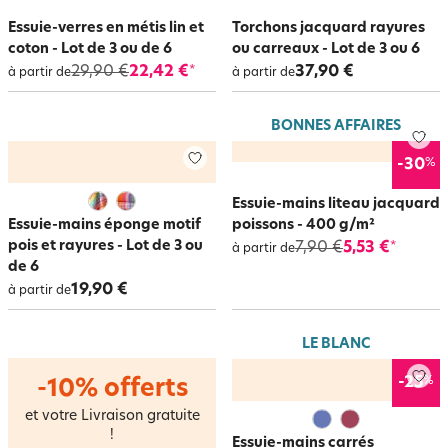
Essuie-verres en métis lin et
Torchons jacquard rayures
coton - Lot de 3 ou de 6
ou carreaux - Lot de 3 ou 6
29,90 €
22,42 €
37,90 €
*
à partir de
à partir de
BONNES AFFAIRES
%
-30
Essuie-mains liteau jacquard
Essuie-mains éponge motif
poissons - 400 g/m²
pois et rayures - Lot de 3 ou
7,90 €
5,53 €
*
à partir de
de 6
19,90 €
à partir de
LE BLANC
%
-25
-10% offerts
et votre Livraison gratuite
!
Essuie-mains carrés