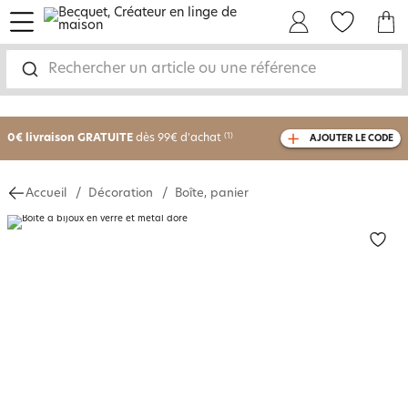
menu
Mon Compte
Mes Favoris
Mon panie
Rechercher un article ou une référence
-25% sur votre commande
dès 2 articles
achetés
0€ livraison GRATUITE
dès 99€ d'achat
(1)
AJOUTER LE CODE
avec le code
750801
Accueil
Décoration
Boîte, panier