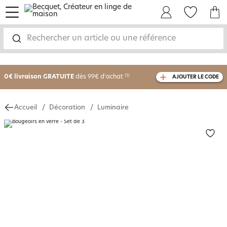
menu
Mon Compte
Mes Favoris
Mon panie
Rechercher un article ou une référence
-25% sur votre commande
dès 2 articles
achetés
0€ livraison GRATUITE
dès 99€ d'achat
(1)
AJOUTER LE CODE
avec le code
750801
Accueil
Décoration
Luminaire