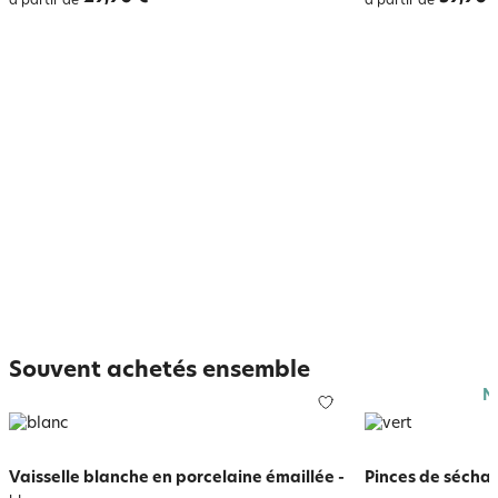
à partir de
à partir de
Souvent achetés ensemble
N
Vaisselle blanche en porcelaine émaillée
-
Pinces de séchag