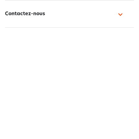
Contactez-nous
Paiement sécurisé
Suivez-nous
Belgique