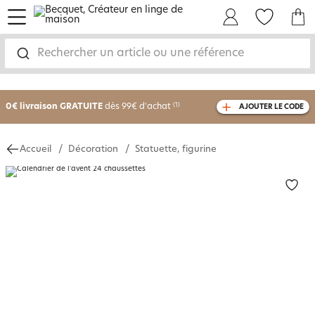
menu
Mon Compte
Mes Favoris
Mon panie
Rechercher un article ou une référence
-25% sur votre commande
dès 2 articles
achetés
0€ livraison GRATUITE
dès 99€ d'achat
(1)
AJOUTER LE CODE
avec le code
750801
Accueil
Décoration
Statuette, figurine