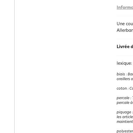
Informa
Une cou
Allerban
Livrée 
lexique:
biais
:
Ban
oreillers
coton
:
Co
percale
:
percale à
piquage
les articl
maintient
polyester