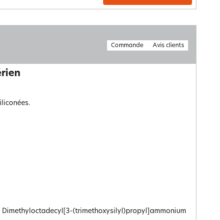
Commande
Avis clients
érien
iliconées.
e Dimethyloctadecyl[3-(trimethoxysilyl)propyl]ammonium