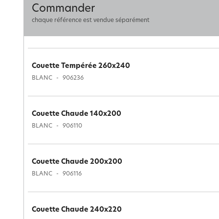
Commander
chaque référence est vendue séparément
Couette Tempérée 260x240
BLANC
906236
Couette Chaude 140x200
BLANC
906110
Couette Chaude 200x200
BLANC
906116
Couette Chaude 240x220