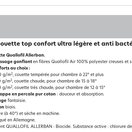
ouette top confort ultra légère et anti bact
te Quallofil Allerban.
issage gonflant
en fibres Quallofil Air 100% polyester creuses et s
forts au choix :
2
0 g/m
, couette tempérée pour chambre à 22° et plus
2
0 g/m
, couette chaude, pour chambre de 15 à 18°
2
0 g/m
, couette très chaude, pour chambre de 12 à 15°
oppe en percale pur coton
: douceur et absorption.
age
fantaisie.
ion
biais.
ve (à 40°) et sèche en machine.
qué en Allemagne.
ent QUALLOFIL ALLERBAN : Biocide. Substance active : chlorure d