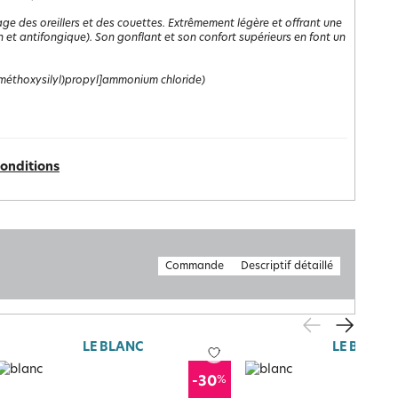
sage des oreillers et des couettes. Extrêmement légère et offrant une
n et antifongique). Son gonflant et son confort supérieurs en font un
riméthoxysilyl)propyl]ammonium chloride)
conditions
Commande
Descriptif détaillé
LE BLANC
LE BLANC
%
-30