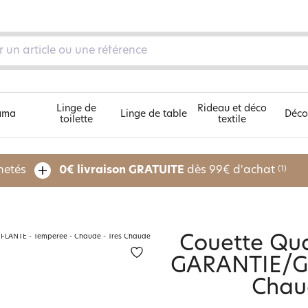
Linge de
Rideau et déco
ama
Linge de table
Déco
toilette
textile
Découvrez nos 5 univers
chetés
0€ livraison GRATUITE
dès 99€ d'achat
(1)
pe
Couette Qua
GARANTIE/G
Chau