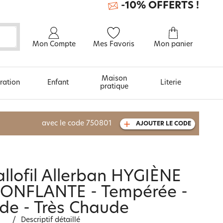
-10% OFFERTS !
Mon Compte
Mes Favoris
Mon panier
Maison
ration
Enfant
Literie
pratique
À découvrir aussi
avec le code
750801
AJOUTER LE CODE
Urban et arty
llofil Allerban HYGIÈNE
ONFLANTE - Tempérée -
de - Très Chaude
/
Descriptif détaillé