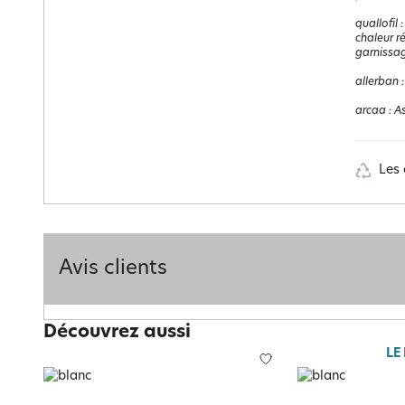
quallofil
chaleur r
garnissage
allerban
arcaa
:
As
Les 
Avis clients
Découvrez aussi
LE