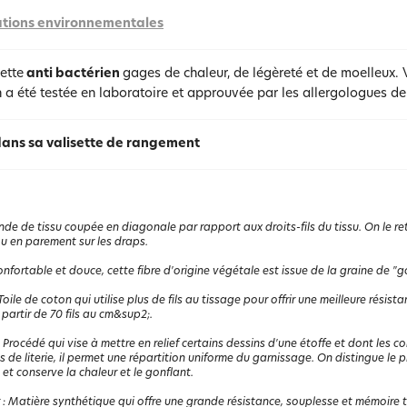
tions environnementales
ette
anti bactérien
gages de chaleur, de légèreté et de moelleux. V
 a été testée en laboratoire et approuvée par les allergologues de
dans sa valisette de rangement
de de tissu coupée en diagonale par rapport aux droits-fils du tissu. On le ret
 ou en parement sur les draps.
nfortable et douce, cette fibre d'origine végétale est issue de la graine de "go
Toile de coton qui utilise plus de fils au tissage pour offrir une meilleure rés
 partir de 70 fils au cm&sup2;.
:
Procédé qui vise à mettre en relief certains dessins d'une étoffe et dont les c
es de literie, il permet une répartition uniforme du garnissage. On distingue le p
 et conserve la chaleur et le gonflant.
:
Matière synthétique qui offre une grande résistance, souplesse et mémoire the