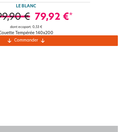
Notre marque Lauréat
LE BLANC
99,90 €
79,92 €
*
dont ecopart.
0,53 €
rs et
Couette Tempérée 140x200
ment
La gaze de coton
Commander