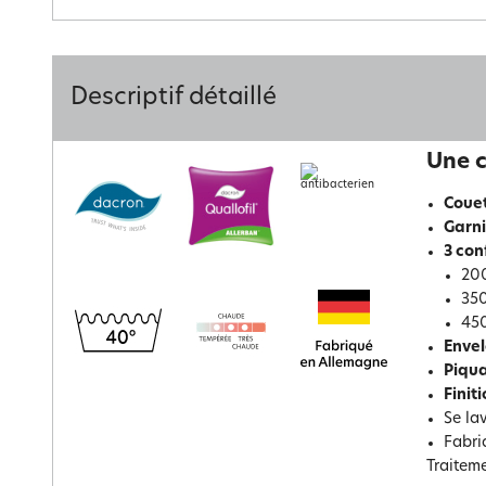
Descriptif détaillé
Une c
Couet
Garn
3 con
20
35
45
Envel
Piqu
Finit
Se la
Fabri
Traitem