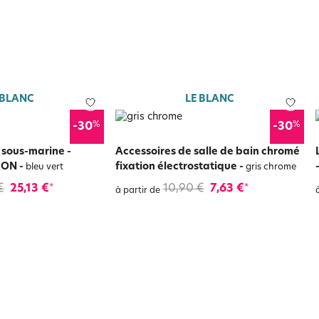
 BLANC
LE BLANC
%
%
-30
-30
t sous-marine -
Accessoires de salle de bain chromé
ION
-
fixation électrostatique
-
bleu vert
gris chrome
€
25,13 €
10,90 €
7,63 €
*
*
à partir de