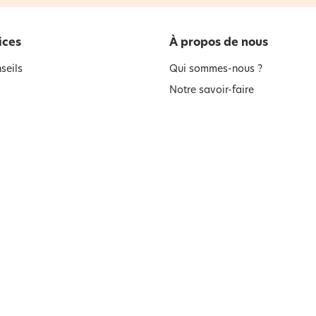
ices
À propos de nous
seils
Qui sommes-nous ?
Notre savoir-faire
t à la newsletter
Notre Groupe
ment à la newsletter
Nos Engagements
Informations environnementale
produits
Devenir partenaire
nous