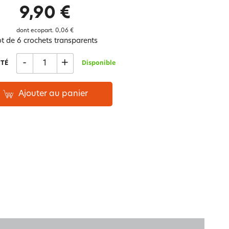
Notre marque Lauréat
9,90 €
dont ecopart.
0,06 €
t de 6 crochets transparents
rs et
-
+
ment
La gaze de coton
TÉ
Disponible
Ajouter au panier