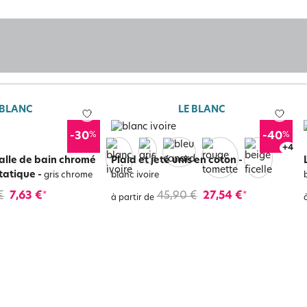
 BLANC
LE BLANC
%
%
-30
-40
+
8
alle de bain chromé
Plaid et jeté unis en coton
-
statique
-
gris chrome
blanc ivoire
€
7,63 €
45,90 €
27,54 €
*
*
à partir de