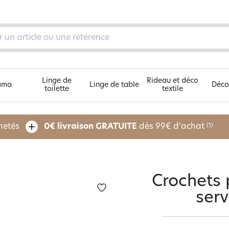
Linge de
Rideau et déco
ama
Linge de table
Déco
toilette
textile
Découvrez nos 5 univers
chetés
0€ livraison GRATUITE
dès 99€ d'achat
(1)
pe
Crochets 
serv