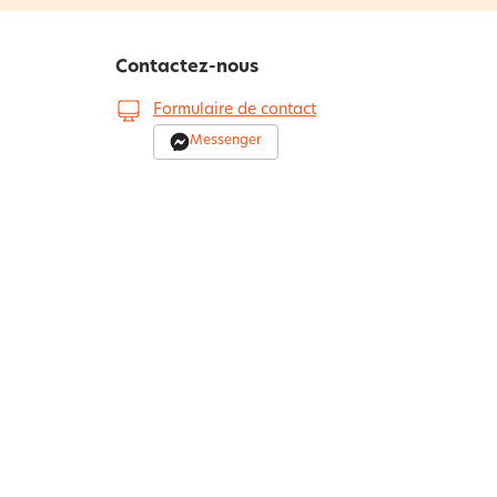
Contactez-nous
Formulaire de contact
Messenger
0 900 500 06
0.50€/min
Du lundi au samedi de 8h à 20h et le dimanche
s de nos
de 9h à 13h
Par courrier :
BECQUET - BP 20100 - 7700
Mouscron