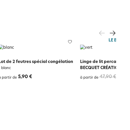
LE BLANC
Lot de 2 feutres spécial congélation
Linge de lit percale moti
-
BECQUET CRÉATION
-
blanc
ver
5,90 €
47,90 €
33,5
à partir de
à partir de