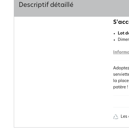
Descriptif détaillé
S'acc
Lot d
Dimen
Informa
Adopte
serviett
la place
patère 
Les 