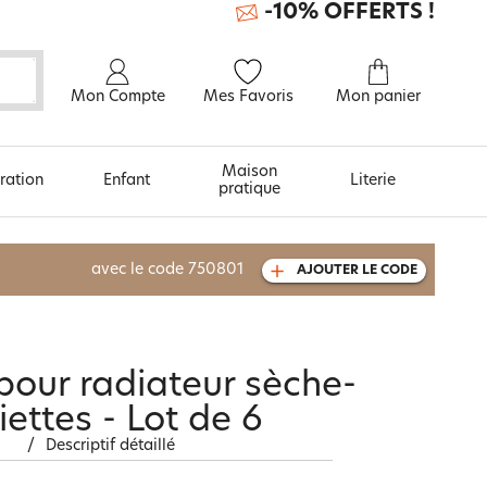
-10% OFFERTS !
Mon Compte
Mes Favoris
Mon panier
Maison
ration
Enfant
Literie
pratique
À découvrir aussi
avec le code
750801
AJOUTER LE CODE
Urban et arty
pour radiateur sèche-
iettes - Lot de 6
/
Descriptif détaillé