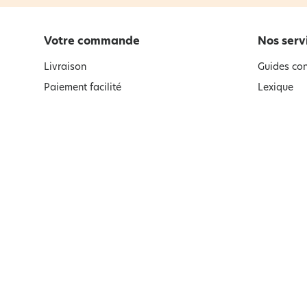
Votre commande
Nos serv
Livraison
Guides con
Paiement facilité
Lexique
Satisfait ou remboursé, retour ou
Abonnemen
échange
Désabonne
Satisfait ou remboursé et garanties
F.A.Q
Retour et remboursement
Codes promotionnels
Conditions des offres
Paiement sécurisé
Suivez-