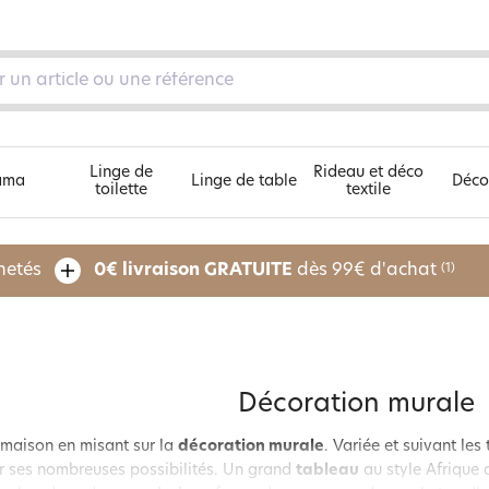
Linge de
Rideau et déco
ama
Linge de table
Déco
toilette
textile
Découvrez nos 5 univers
chetés
0€ livraison GRATUITE
dès 99€ d'achat
(1)
pe
Décoration murale
 maison en misant sur la
décoration murale
. Variée et suivant le
r ses nombreuses possibilités. Un grand
tableau
au style Afrique