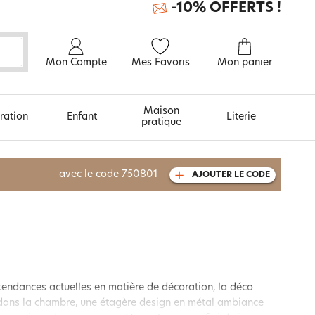
-10% OFFERTS !
Mon Compte
Mes Favoris
Mon panier
Maison
ration
Enfant
Literie
pratique
À découvrir aussi
avec le code
750801
AJOUTER LE CODE
Urban et arty
s tendances actuelles en matière de décoration, la déco
 dans la chambre, une étagère design en métal ambiance