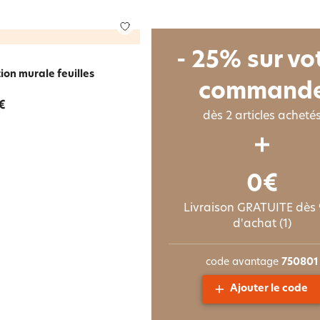
- 25% sur vo
on murale feuilles
command
€
dès 2 articles acheté
0€
Livraison GRATUITE dès
d'achat (1)
code avantage
750801
Ajouter le code