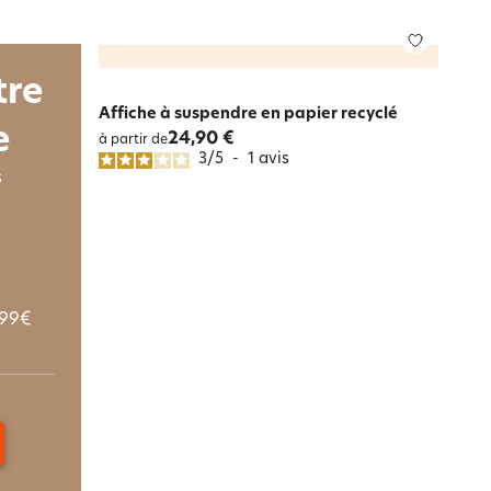
tre
Affiche à suspendre en papier recyclé
e
24,90 €
à partir de
3
/
5
-
1
avis
s
 99€