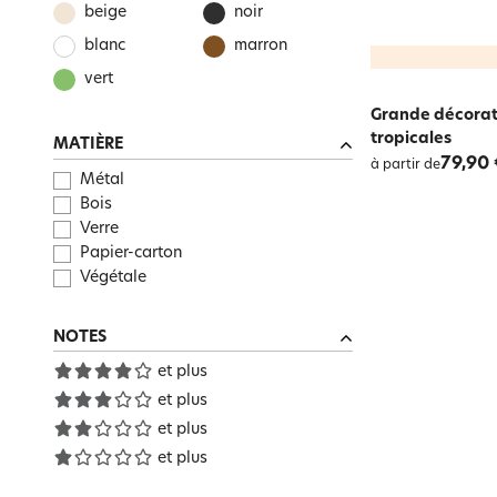
beige
noir
blanc
marron
vert
Grande décorati
tropicales
MATIÈRE
79,90 
à partir de
Métal
Bois
Verre
Papier-carton
Végétale
NOTES
et plus
et plus
et plus
et plus