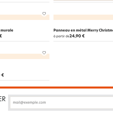
 murale
Panneau en métal Merry Christm
€
24,90 €
à partir de
 €
ER
email