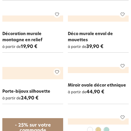
graphique ou carrément un porte-manteaux, une horloge XXL pour que
toute la famille soit à l’heure, un cadre plein de personnalité ou une
tête
de lit fantaisie
… Sur becquet.be, nous avons de nombreuses idées pour
habiller votre intérieur dans le style qui vous correspond au mieux !
Décoration murale
Déco murale envol de
montagne en relief
mouettes
19,90 €
39,90 €
à partir de
à partir de
Miroir ovale décor ethnique
Porte-bijoux silhouette
44,90 €
à partir de
24,90 €
à partir de
- 25% sur votre
commande