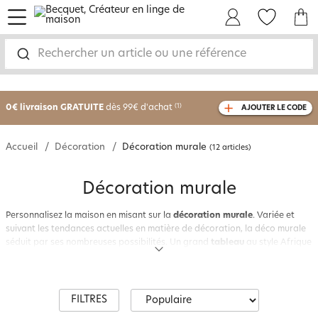
menu
Mon Compte
Mes Favoris
Mon panie
Rechercher un article ou une référence
-25% sur votre commande
dès 2 articles
achetés
0€ livraison GRATUITE
dès 99€ d'achat
(1)
AJOUTER LE CODE
avec le code
750801
Accueil
Décoration
Décoration murale
(12 articles)
Décoration murale
Personnalisez la maison en misant sur la
décoration murale
. Variée et
suivant les tendances actuelles en matière de décoration, la déco murale
séduit par ses nombreuses possibilités. Un grand
tableau
au style Afrique
dans la chambre, une étagère design en métal ambiance indus dans la
chambre des ados, un
miroir
en forme de cœur pour donner le ton d’une
maison de campagne… Vous n’avez pas fini de jouer avec la déco !
Et si on habillait les murs avec des
stickers
? C’est très originel et avec une
FILTRES
belle ampleur, ils font de l’effet. Et ce n’est pas fini… Une patère