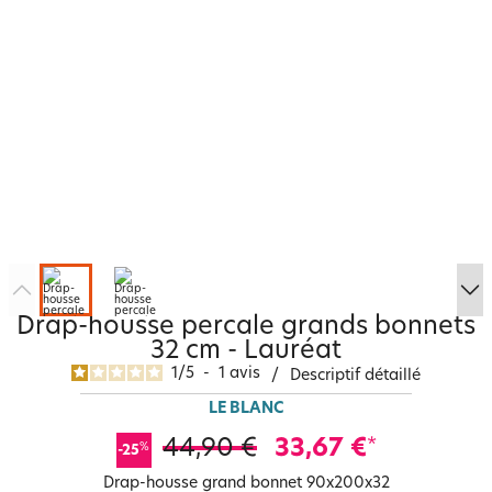
Drap-housse percale grands bonnets
32 cm - Lauréat
1
/
5
-
1
avis
/
Descriptif détaillé
LE BLANC
44,90 €
33,67 €
*
%
-25
Drap-housse grand bonnet 90x200x32