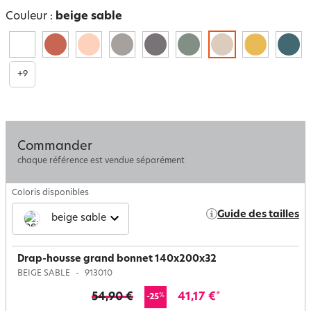
Couleur :
beige sable
+
9
Commander
chaque référence est vendue séparément
Coloris disponibles
Guide des tailles
beige sable
Drap-housse grand bonnet 140x200x32
BEIGE SABLE
913010
54,90 €
41,17 €
*
%
-25