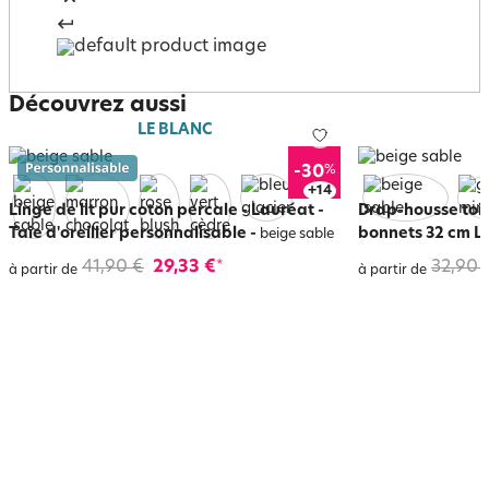
Découvrez aussi
LE BLANC
%
-30
+
18
Linge de lit pur coton percale - Lauréat -
Drap-housse toil
Taie d'oreiller personnalisable
-
bonnets 32 cm L
beige sable
41,90 €
29,33 €
32,90 
*
à partir de
à partir de