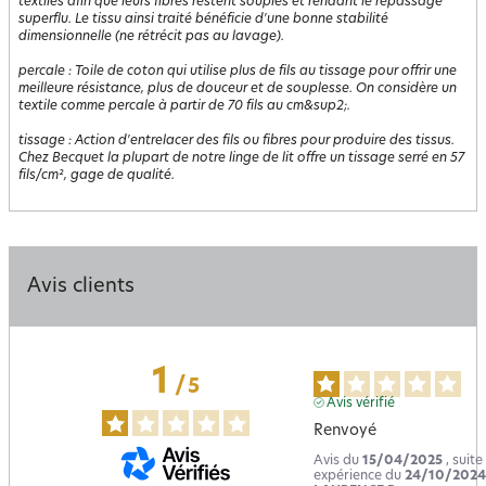
textiles afin que leurs fibres restent souples et rendant le repassage
superflu. Le tissu ainsi traité bénéficie d'une bonne stabilité
dimensionnelle (ne rétrécit pas au lavage).
percale
:
Toile de coton qui utilise plus de fils au tissage pour offrir une
meilleure résistance, plus de douceur et de souplesse. On considère un
textile comme percale à partir de 70 fils au cm&sup2;.
tissage
:
Action d'entrelacer des fils ou fibres pour produire des tissus.
Chez Becquet la plupart de notre linge de lit offre un tissage serré en 57
fils/cm², gage de qualité.
Avis clients
1
/
5
Avis vérifié
Renvoyé
Avis du
15/04/2025
, suite
expérience du
24/10/2024