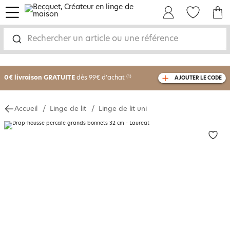
menu
Mon Compte
Mes Favoris
Mon panie
Rechercher un article ou une référence
-25% sur votre commande
dès 2 articles
achetés
0€ livraison GRATUITE
dès 99€ d'achat
(1)
AJOUTER LE CODE
avec le code
750801
Accueil
Linge de lit
Linge de lit uni