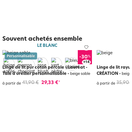
Souvent achetés ensemble
LE BLANC
%
-30
+
18
Linge de lit pur coton percale - Lauréat -
Linge de lit ray
Taie d'oreiller personnalisable
-
CRÉATION
-
beige sable
beige
41,90 €
29,33 €
35,90 
*
à partir de
à partir de