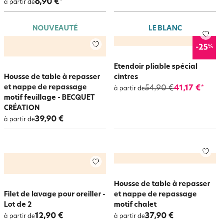
6,90 €
*
à partir de
NOUVEAUTÉ
LE BLANC
%
-25
Etendoir pliable spécial
Housse de table à repasser
cintres
et nappe de repassage
54,90 €
41,17 €
*
à partir de
motif feuillage - BECQUET
CRÉATION
39,90 €
à partir de
Housse de table à repasser
Filet de lavage pour oreiller -
et nappe de repassage
Lot de 2
motif chalet
12,90 €
37,90 €
à partir de
à partir de