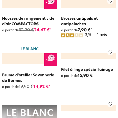
%
-25
Housses de rangement vide
Brosses antipoils et
d'air COMPACTOR®
antipeluches
32,90 €
24,67 €
7,90 €
*
*
à partir de
à partir de
3
/
5
-
1
avis
LE BLANC
%
-25
Filet à linge spécial lainage
Brume d'oreiller Savonnerie
15,90 €
à partir de
de Bormes
19,90 €
14,92 €
*
à partir de