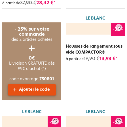
37,90 €
28,42 €
*
à partir de
LE BLANC
%
- 25% sur votre
-30
commande
dès 2 articles achetés
Housses de rangement sous
vide COMPACTOR®
0€
19,90 €
13,93 €
*
à partir de
Livraison GRATUITE dès
99€ d'achat (1)
code avantage
750801
Ajouter le code
LE BLANC
LE BLANC
%
%
-25
-25