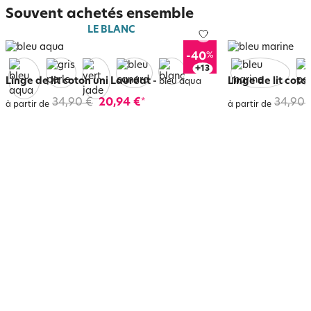
Souvent achetés ensemble
LE BLANC
%
-40
+
17
Linge de lit coton uni Lauréat
-
Linge de lit coto
bleu aqua
34,90 €
20,94 €
34,90 
*
à partir de
à partir de