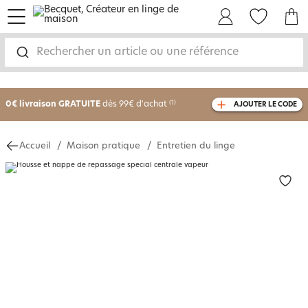
menu
Mon Compte
Mes Favoris
Mon panie
Rechercher un article ou une référence
-25% sur votre commande
dès 2 articles
achetés
0€ livraison GRATUITE
dès 99€ d'achat
(1)
AJOUTER LE CODE
avec le code
750801
Accueil
Maison pratique
Entretien du linge