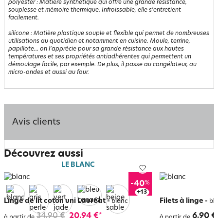
polyester
:
Matière synthétique qui offre une grande résistance,
souplesse et mémoire thermique. Infroissable, elle s'entretient
facilement.
silicone
:
Matière plastique souple et flexible qui permet de nombreuses
utilisations au quotidien et notamment en cuisine. Moule, terrine,
papillote... on l'apprécie pour sa grande résistance aux hautes
températures et ses propriétés antiadhérentes qui permettent un
démoulage facile, par exemple. De plus, il passe au congélateur, au
micro-ondes et aussi au four.
Avis clients
Découvrez aussi
LE BLANC
%
-40
+
17
Linge de lit coton uni Lauréat
-
Filets à linge
-
blanc
bl
34,90 €
20,94 €
6,90 €
*
à partir de
à partir de