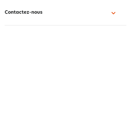
Contactez-nous
Paiement sécurisé
Suivez-nous
Belgique