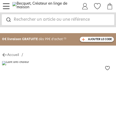
menu
Mon Compte
Mes Favoris
Mon panie
Rechercher un article ou une référence
-25% sur votre commande
dès 2 articles
achetés
0€ livraison GRATUITE
dès 99€ d'achat
(1)
AJOUTER LE CODE
avec le code
750801
Accueil