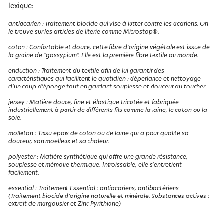
lexique:
antiacarien
:
Traitement biocide qui vise à lutter contre les acariens. On
le trouve sur les articles de literie comme Microstop®.
coton
:
Confortable et douce, cette fibre d'origine végétale est issue de
la graine de "gossypium". Elle est la première fibre textile au monde.
enduction
:
Traitement du textile afin de lui garantir des
caractéristiques qui facilitent le quotidien : déperlance et nettoyage
d'un coup d'éponge tout en gardant souplesse et douceur au toucher.
jersey
:
Matière douce, fine et élastique tricotée et fabriquée
industriellement à partir de différents fils comme la laine, le coton ou la
soie.
molleton
:
Tissu épais de coton ou de laine qui a pour qualité sa
douceur, son moelleux et sa chaleur.
polyester
:
Matière synthétique qui offre une grande résistance,
souplesse et mémoire thermique. Infroissable, elle s'entretient
facilement.
essential
:
Traitement Essential : antiacariens, antibactériens
(Traitement biocide d’origine naturelle et minérale. Substances actives :
extrait de margousier et Zinc Pyrithione)