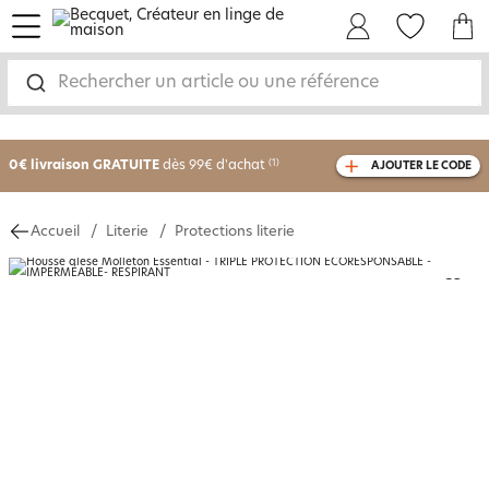
menu
Mon Compte
Mes Favoris
Mon panie
Rechercher un article ou une référence
-25% sur votre commande
dès 2 articles
achetés
0€ livraison GRATUITE
dès 99€ d'achat
(1)
AJOUTER LE CODE
avec le code
750801
Accueil
Literie
Protections literie