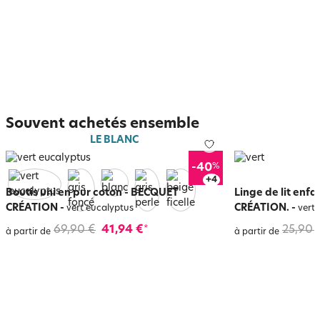
Souvent achetés ensemble
LE BLANC
%
-40
+
8
Boutis uni en pur coton - BECQUET
Linge de lit enf
CRÉATION
-
CRÉATION.
-
vert eucalyptus
vert
69,90 €
41,94 €
25,90 
*
à partir de
à partir de