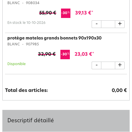
BLANC
908034
55,90 €
39,13 €
*
%
-30
En stock le 10-10-2026
-
+
protège matelas grands bonnets 90x190x30
BLANC
907985
32,90 €
23,03 €
*
%
-30
Disponible
-
+
Total des articles:
0,00 €
Descriptif détaillé