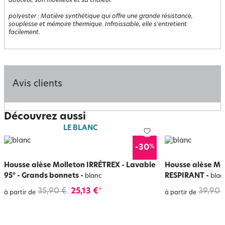
douceur, son moelleux et sa chaleur.
polyester
:
Matière synthétique qui offre une grande résistance,
souplesse et mémoire thermique. Infroissable, elle s'entretient
facilement.
Avis clients
Découvrez aussi
LE BLANC
%
-30
Housse alèse Molleton IRRÉTREX - Lavable
Housse alèse Mo
95° - Grands bonnets
-
RESPIRANT
-
blanc
blan
35,90 €
25,13 €
39,90 
*
à partir de
à partir de