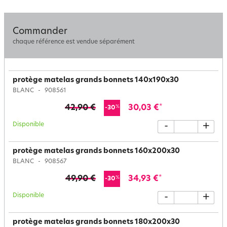
Commander
chaque référence est vendue séparément
protège matelas grands bonnets 140x190x30
BLANC
908561
42,90 €
30,03 €
*
%
-30
Disponible
-
+
protège matelas grands bonnets 160x200x30
BLANC
908567
49,90 €
34,93 €
*
%
-30
Disponible
-
+
protège matelas grands bonnets 180x200x30