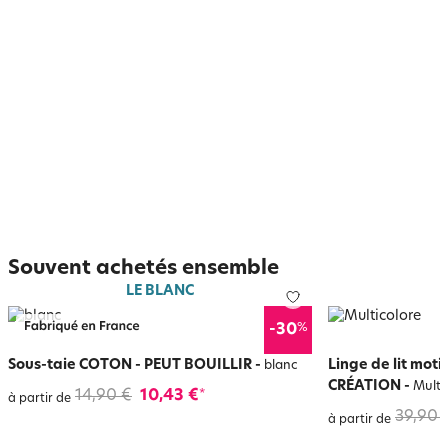
Souvent achetés ensemble
LE BLANC
%
-30
Sous-taie COTON - PEUT BOUILLIR
-
Linge de lit mot
blanc
CRÉATION
-
Multi
14,90 €
10,43 €
*
à partir de
39,90 
à partir de