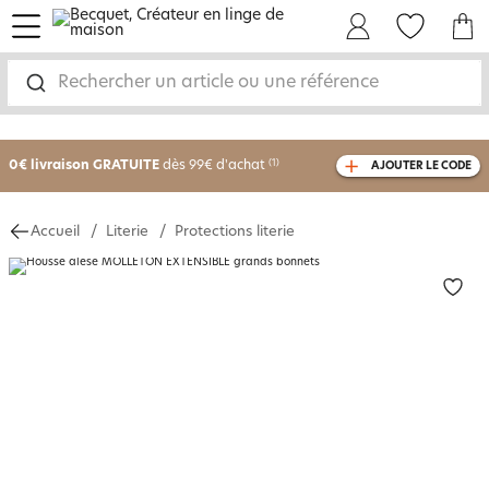
menu
Mon Compte
Mes Favoris
Mon panie
Rechercher un article ou une référence
-25% sur votre commande
dès 2 articles
achetés
0€ livraison GRATUITE
dès 99€ d'achat
(1)
AJOUTER LE CODE
avec le code
750801
Accueil
Literie
Protections literie