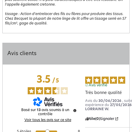
plus souvent utilisé. Il a pour caractéristiques d'être très résistant. On
l'appelle également cretonne.
tissage
:
Action d'entrelacer des fils ou fibres pour produire des tissus.
Chez Becquet la plupart de notre linge de lit offre un tissage serré en 57
fils/cm², gage de qualité.
Avis clients
3.5
/
5
Avis vérifié
Très bonne qualité
Avis du
30/06/2026
, suit
expérience du
27/05/2026
LORRAINE W.
Basé sur
13
avis soumis à un
contrôle
Utile
(0)
Signaler
Voir tous les avis sur ce site
5
étoiles
8