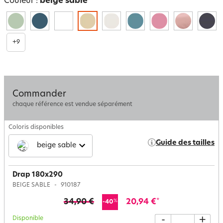
Couleur :
beige sable
+
9
Commander
chaque référence est vendue séparément
Coloris disponibles
Guide des tailles
beige sable
Drap 180x290
BEIGE SABLE
910187
34,90 €
20,94 €
*
%
-40
Disponible
-
+