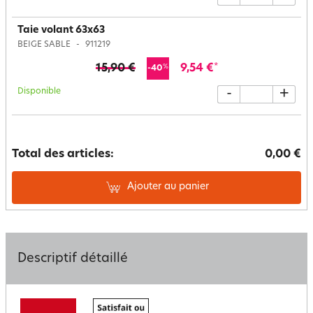
Taie volant 63x63
BEIGE SABLE
911219
15,90 €
9,54 €
*
%
-40
Disponible
-
+
Total des articles:
0,00 €
Ajouter au panier
Descriptif détaillé