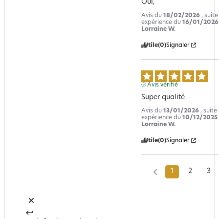
Oui,
Avis du
18/02/2026
, suit
expérience du
16/01/2026
Lorraine W.
Utile
(0)
Signaler
Avis vérifié
Super qualité
Avis du
13/01/2026
, suite
expérience du
10/12/2025
Lorraine W.
Utile
(0)
Signaler
1
2
3