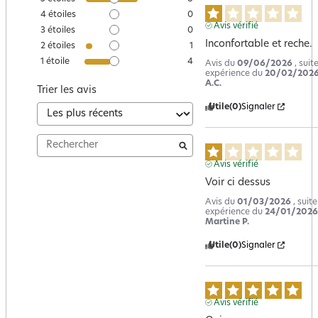
4
étoiles
0
Avis vérifié
3
étoiles
0
Inconfortable et reche.
2
étoiles
1
1
étoile
4
Avis du
09/06/2026
, suit
expérience du
20/02/202
A.C.
Trier les avis
Utile
(0)
Signaler
Avis vérifié
Voir ci dessus
Avis du
01/03/2026
, suit
expérience du
24/01/2026
Martine P.
Utile
(0)
Signaler
Avis vérifié