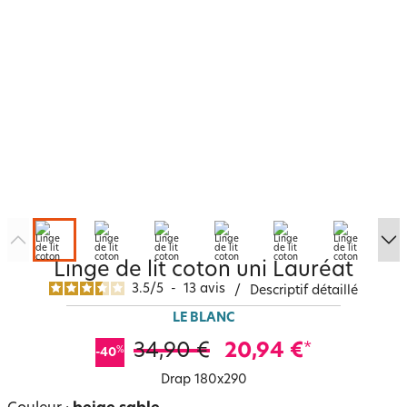
Linge de lit coton uni Lauréat
3.5
/
5
-
13
avis
/
Descriptif détaillé
LE BLANC
34,90 €
20,94 €
*
%
-40
Drap 180x290