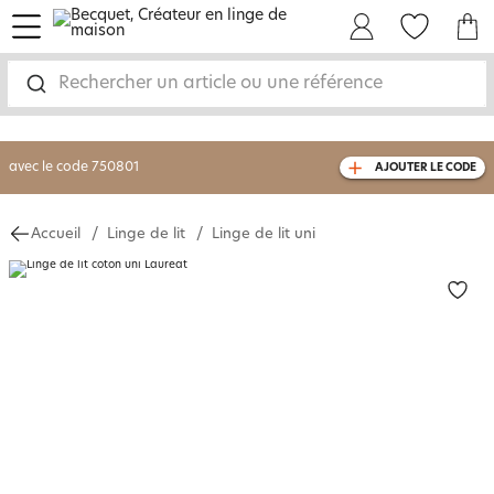
menu
Mon Compte
Mes Favoris
Mon panie
-25% sur votre commande
dès 2 articles
achetés
Rechercher un article ou une référence
0€ livraison GRATUITE
dès 99€ d'achat
(1)
avec le code
750801
AJOUTER LE CODE
Accueil
Linge de lit
Linge de lit uni