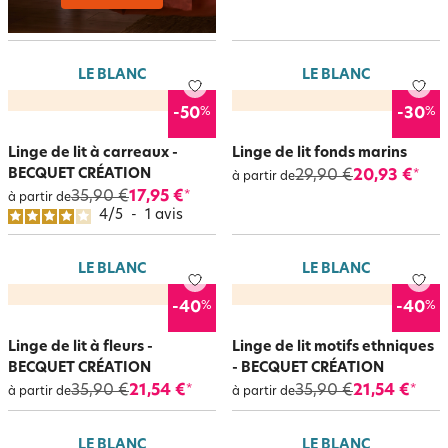
LE BLANC
LE BLANC
%
%
-50
-30
Linge de lit à carreaux -
Linge de lit fonds marins
BECQUET CRÉATION
29,90 €
20,93 €
*
à partir de
35,90 €
17,95 €
*
à partir de
4
/
5
-
1
avis
LE BLANC
LE BLANC
%
%
-40
-40
Linge de lit à fleurs -
Linge de lit motifs ethniques
BECQUET CRÉATION
- BECQUET CRÉATION
35,90 €
21,54 €
35,90 €
21,54 €
*
*
à partir de
à partir de
LE BLANC
LE BLANC