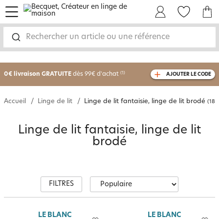
menu
Mon Compte
Mes Favoris
Mon panie
Rechercher un article ou une référence
-25% sur votre commande
dès 2 articles
achetés
0€ livraison GRATUITE
dès 99€ d'achat
(1)
AJOUTER LE CODE
avec le code
750801
Accueil
Linge de lit
Linge de lit fantaisie, linge de lit brodé
(183 
Linge de lit fantaisie, linge de lit
brodé
FILTRES
LE BLANC
LE BLANC