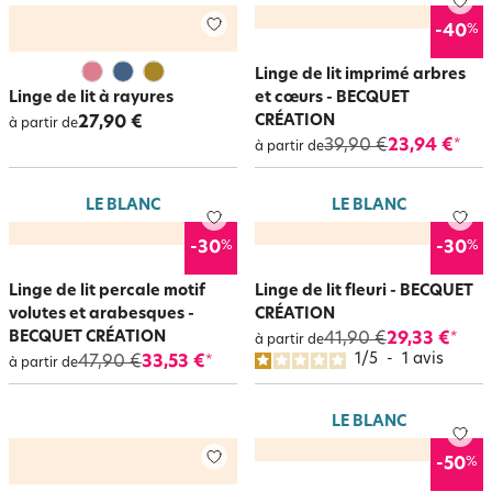
%
-40
Linge de lit imprimé arbres
Linge de lit à rayures
et cœurs - BECQUET
CRÉATION
27,90 €
à partir de
39,90 €
23,94 €
*
à partir de
LE BLANC
LE BLANC
%
%
-30
-30
Linge de lit percale motif
Linge de lit fleuri - BECQUET
volutes et arabesques -
CRÉATION
BECQUET CRÉATION
41,90 €
29,33 €
*
à partir de
1
/
5
-
1
avis
47,90 €
33,53 €
*
à partir de
LE BLANC
%
-50