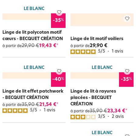
LE BLANC
%
-35
Linge de lit polycoton motif
cœurs - BECQUET CRÉATION
Linge de lit motif voiliers
29,90 €
19,43 €
29,90 €
*
à partir de
à partir de
5
/
5
-
1
avis
LE BLANC
LE BLANC
%
%
-40
-35
Linge de lit effet patchwork
Linge de lit à rayures
- BECQUET CRÉATION
placées - BECQUET
CRÉATION
35,90 €
21,54 €
*
à partir de
5
/
5
-
1
avis
35,90 €
23,34 €
*
à partir de
3
/
5
-
2
avis
LE BLANC