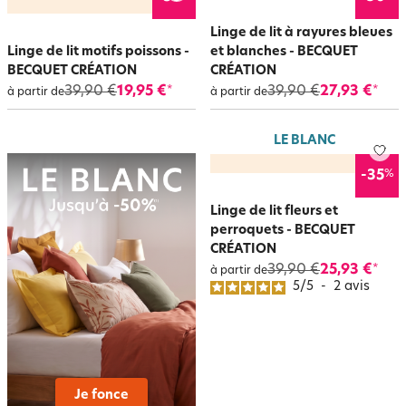
Linge de lit à rayures bleues
Linge de lit motifs poissons -
et blanches - BECQUET
BECQUET CRÉATION
CRÉATION
39,90 €
19,95 €
39,90 €
27,93 €
*
*
à partir de
à partir de
LE BLANC
%
-35
Linge de lit fleurs et
perroquets - BECQUET
CRÉATION
39,90 €
25,93 €
*
à partir de
5
/
5
-
2
avis
Je fonce