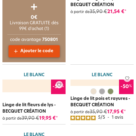
BECQUET CRÉATION
35,90 €
21,54 €
*
à partir de
0€
Livraison GRATUITE dès
99€ d'achat (1)
code avantage
750801
Ajouter le code
LE BLANC
LE BLANC
%
%
-50
-50
Linge de lit pois et rayures -
Linge de lit fleurs de lys -
BECQUET CRÉATION
BECQUET CRÉATION
35,90 €
17,95 €
*
à partir de
5
/
5
-
1
avis
39,90 €
19,95 €
*
à partir de
LE BLANC