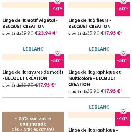
%
%
-40
-50
Linge de lit motif végétal -
Linge de lit à fleurs -
BECQUET CRÉATION
BECQUET CRÉATION
39,90 €
23,94 €
35,90 €
17,95 €
*
*
à partir de
à partir de
LE BLANC
LE BLANC
%
%
-50
-50
Linge de lit rayures de motifs
Linge de lit graphique et
- BECQUET CRÉATION
multicolore - BECQUET
CRÉATION
35,90 €
17,95 €
*
à partir de
35,90 €
17,95 €
*
à partir de
LE BLANC
%
- 25% sur votre
-40
commande
dès 2 articles achetés
Linge de lit graphique -