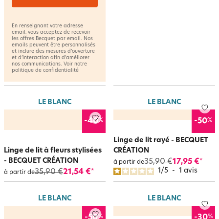
En renseignant votre adresse
email, vous acceptez de recevoir
les offres Becquet par email. Nos
emails peuvent être personnalisés
et inclure des mesures d’ouverture
et d’interaction afin d’améliorer
nos communications. Voir notre
politique de confidentialité
LE BLANC
LE BLANC
%
%
-40
-50
Linge de lit rayé - BECQUET
Linge de lit à fleurs stylisées
CRÉATION
- BECQUET CRÉATION
35,90 €
17,95 €
*
à partir de
1
/
5
-
1
avis
35,90 €
21,54 €
*
à partir de
LE BLANC
LE BLANC
%
%
-50
-30