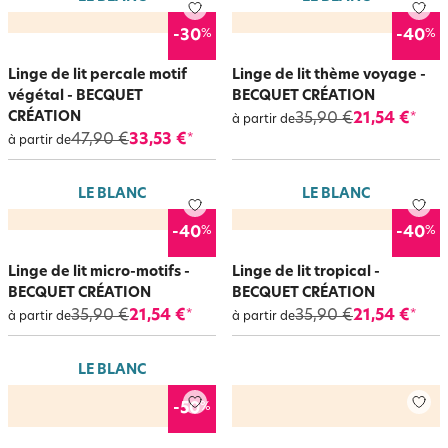
%
%
-30
-40
Linge de lit percale motif
Linge de lit thème voyage -
végétal - BECQUET
BECQUET CRÉATION
CRÉATION
35,90 €
21,54 €
*
à partir de
47,90 €
33,53 €
*
à partir de
LE BLANC
LE BLANC
%
%
-40
-40
Linge de lit micro-motifs -
Linge de lit tropical -
BECQUET CRÉATION
BECQUET CRÉATION
35,90 €
21,54 €
35,90 €
21,54 €
*
*
à partir de
à partir de
LE BLANC
%
-50