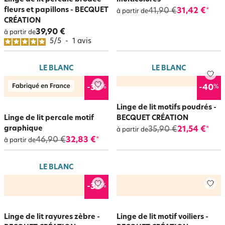
fleurs et papillons - BECQUET
41,90 €
31,42 €
*
à partir de
CRÉATION
39,90 €
à partir de
5
/
5
-
1
avis
LE BLANC
LE BLANC
%
%
-30
-40
Linge de lit motifs poudrés -
Linge de lit percale motif
BECQUET CRÉATION
graphique
35,90 €
21,54 €
*
à partir de
46,90 €
32,83 €
*
à partir de
LE BLANC
%
-30
Linge de lit rayures zèbre -
Linge de lit motif voiliers -