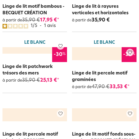
Linge de lit motif bambous -
Linge de lit à rayures
BECQUET CRÉATION
verticales et horizontales
35,90 €
17,95 €
35,90 €
*
à partir de
à partir de
1
/
5
-
1
avis
LE BLANC
LE BLANC
%
%
-30
-30
Linge de lit patchwork
trésors des mers
Linge de lit percale motif
graminées
35,90 €
25,13 €
*
à partir de
47,90 €
33,53 €
*
à partir de
Linge de lit percale motif
Linge de lit motif fonds sous-