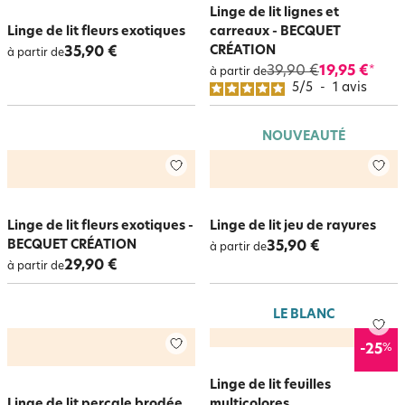
Linge de lit lignes et
Linge de lit fleurs exotiques
carreaux - BECQUET
CRÉATION
35,90 €
à partir de
39,90 €
19,95 €
*
à partir de
5
/
5
-
1
avis
NOUVEAUTÉ
Linge de lit fleurs exotiques -
Linge de lit jeu de rayures
BECQUET CRÉATION
35,90 €
à partir de
29,90 €
à partir de
LE BLANC
%
-25
Linge de lit feuilles
Linge de lit percale brodée
multicolores