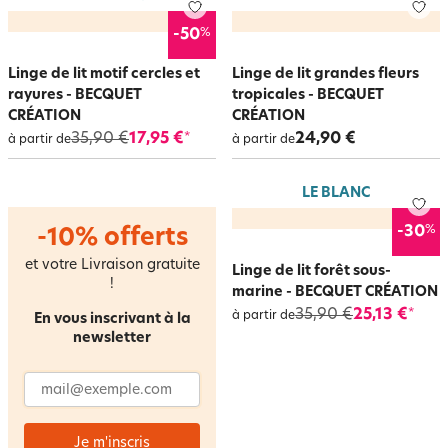
%
-50
Linge de lit motif cercles et
Linge de lit grandes fleurs
rayures - BECQUET
tropicales - BECQUET
CRÉATION
CRÉATION
35,90 €
17,95 €
24,90 €
*
à partir de
à partir de
LE BLANC
%
-30
-10% offerts
et votre Livraison gratuite
Linge de lit forêt sous-
!
marine - BECQUET CRÉATION
35,90 €
25,13 €
*
à partir de
En vous inscrivant à la
newsletter
Adresse email
Je m'inscris