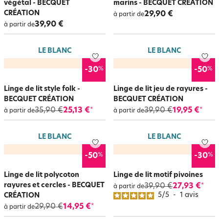
végétal - BECQUET
marins - BECQUET CRÉATION
CRÉATION
29,90 €
à partir de
39,90 €
à partir de
LE BLANC
LE BLANC
%
%
-30
-50
Linge de lit style folk -
Linge de lit jeu de rayures -
BECQUET CRÉATION
BECQUET CRÉATION
35,90 €
25,13 €
39,90 €
19,95 €
*
*
à partir de
à partir de
LE BLANC
LE BLANC
%
%
-50
-30
Linge de lit polycoton
Linge de lit motif pivoines
rayures et cercles - BECQUET
39,90 €
27,93 €
*
à partir de
5
/
5
-
1
avis
CRÉATION
29,90 €
14,95 €
*
à partir de