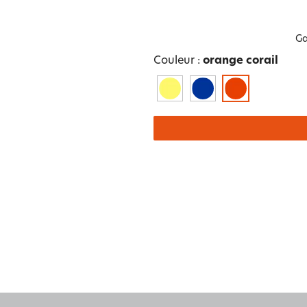
Ga
Couleur :
orange corail
e et
Ailleu
ns
Nature et saisons
Féminité et poésie
autre