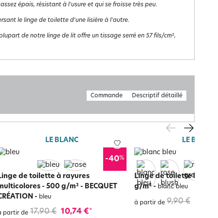
 assez épais, résistant à l'usure et qui se froisse très peu.
ant le linge de toilette d'une lisière à l'autre.
lupart de notre linge de lit offre un tissage serré en 57 fils/cm²,
Commande
Descriptif détaillé
LE BLANC
LE BLANC
%
-40
Linge de toilette à rayures
Linge de toilette liteau 
multicolores - 500 g/m² - BECQUET
g/m²
-
blanc bleu
CRÉATION
-
bleu
9,90 €
6,93 
à partir de
17,90 €
10,74 €
*
à partir de