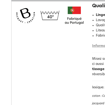
Quali
Linge
Lavag
Quali
Litea
Fabri
Informa
Misez s
ci auss
tissage
réversib
lexique:
coton
:
Co
jacquard