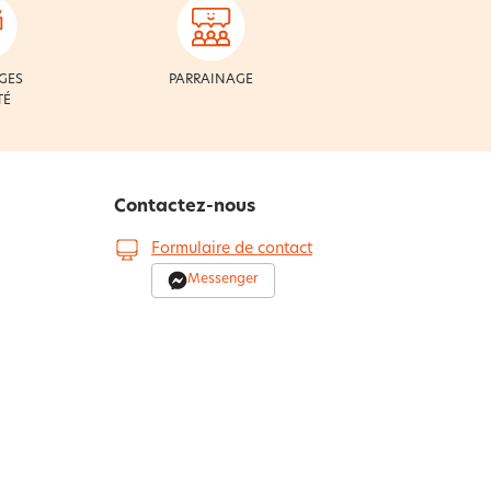
GES
PARRAINAGE
TÉ
Contactez-nous
Formulaire de contact
Messenger
0 900 500 06
0.50€/min
Du lundi au samedi de 8h à 20h et le dimanche
s de nos
de 9h à 13h
Par courrier :
BECQUET - BP 20100 - 7700
Mouscron