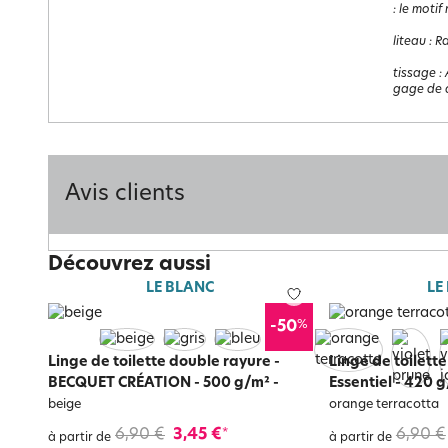
: le motif
liteau
:
Ra
tissage
:
gage de q
Avis clients
Découvrez aussi
LE BLANC
LE
%
-50
Linge de toilette double rayure -
Linge de toilett
BECQUET CRÉATION - 500 g/m²
-
Essentiel - 420 
beige
orange terracotta
6,90 €
3,45 €
6,90 €
*
à partir de
à partir de