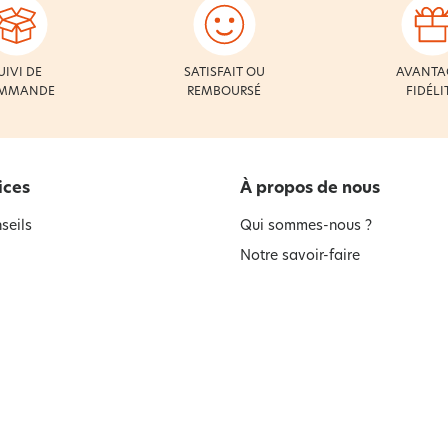
UIVI DE
SATISFAIT OU
AVANTA
MMANDE
REMBOURSÉ
FIDÉLI
ices
À propos de nous
seils
Qui sommes-nous ?
Notre savoir-faire
t à la newsletter
Notre Groupe
ment à la newsletter
Nos Engagements
Informations environnementale
produits
Devenir partenaire