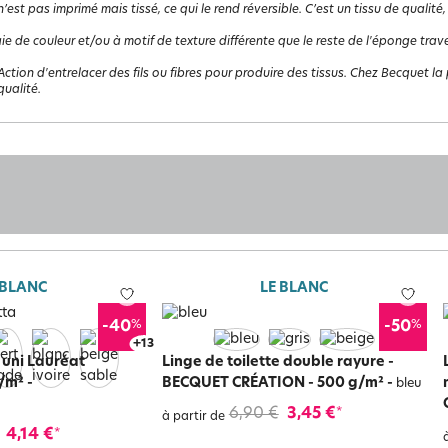
 n’est pas imprimé mais tissé, ce qui le rend réversible. C’est un tissu de qualité,
ie de couleur et/ou à motif de texture différente que le reste de l'éponge travers
Action d'entrelacer des fils ou fibres pour produire des tissus. Chez Becquet la p
ualité.
 BLANC
LE BLANC
%
%
-40
-50
+
17
e uni Lauréat
Linge de toilette double rayure -
g/m²
-
BECQUET CRÉATION - 500 g/m²
-
bleu
6,90 €
3,45 €
*
à partir de
4,14 €
*