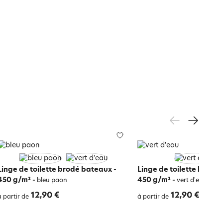
Linge de toilette brodé bateaux -
Linge de toilette brodé
450 g/m²
-
450 g/m²
-
bleu paon
vert d'eau
12,90 €
12,90 €
à partir de
à partir de