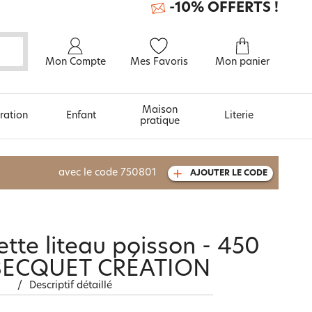
-10% OFFERTS !
Mon Compte
Mes Favoris
Mon panier
Maison
ration
Enfant
Literie
pratique
À découvrir aussi
avec le code
750801
AJOUTER LE CODE
Urban et arty
ette liteau poisson - 450
 BECQUET CRÉATION
/
Descriptif détaillé