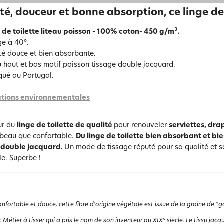
té, douceur et bonne absorption, ce linge de 
2
 de toilette liteau poisson - 100% coton- 450 g/m
.
e à 40°.
té douce et bien absorbante.
u haut et bas motif poisson tissage double jacquard.
qué au Portugal.
tions environnementales
ur du
linge de toilette de qualité
pour renouveler
serviettes, dra
i beau que confortable.
Du linge de toilette bien absorbant et bi
 double jacquard.
Un mode de tissage réputé pour sa qualité et sa 
le. Superbe !
nfortable et douce, cette fibre d'origine végétale est issue de la graine de "go
:
Métier à tisser qui a pris le nom de son inventeur au XIX° siècle. Le tissu jacq