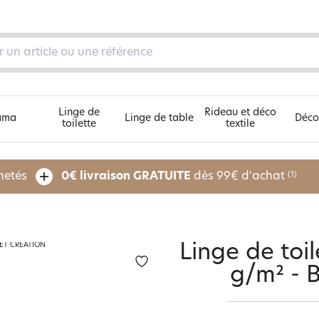
Linge de
Rideau et déco
ama
Linge de table
Déco
toilette
textile
Découvrez nos 5 univers
chetés
0€ livraison GRATUITE
dès 99€ d'achat
(1)
pe
Linge de toil
g/m² -