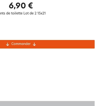
Notre marque Lauréat
6,90 €
nts de toilette Lot de 2 15x21
rs et
ment
La gaze de coton
Commander