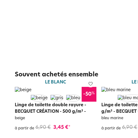
Souvent achetés ensemble
LE BLANC
LE
%
-50
Linge de toilette double rayure -
Linge de toilette
BECQUET CRÉATION - 500 g/m²
-
g/m² - BECQUET
beige
bleu marine
6,90 €
3,45 €
6,90 €
*
à partir de
à partir de