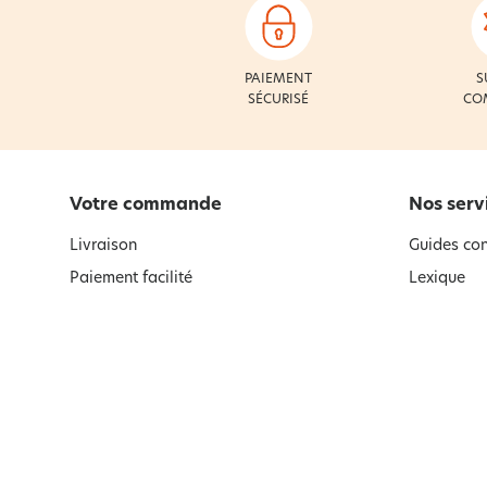
PAIEMENT
S
SÉCURISÉ
CO
Votre commande
Nos serv
Livraison
Guides con
Paiement facilité
Lexique
Satisfait ou remboursé, retour ou
Abonnemen
échange
Désabonne
Satisfait ou remboursé et garanties
F.A.Q
Retour et remboursement
Codes promotionnels
Conditions des offres