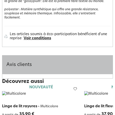
la graine de "gossypium". Elle est la première fibre textile au monde.
polyester
:
Matière synthétique qui offre une grande résistance,
souplesse et mémoire thermique. Infroissable, elle s'entretient
facilement.
Les articles soumis à éco-participation bénéficient d'une
reprise
Voir conditions
Avis clients
Découvrez aussi
NOUVEAUTÉ
N
Linge de lit rayures
-
Linge de lit fleu
Multicolore
35,90 €
37,90 