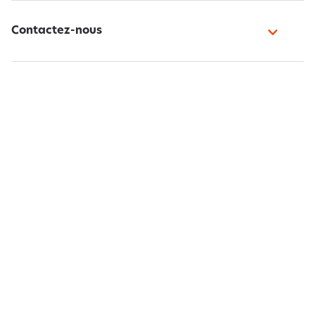
Contactez-nous
Paiement sécurisé
Suivez-nous
Belgique