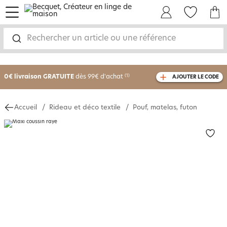
menu
Mon Compte
Mes Favoris
Mon panie
Rechercher un article ou une référence
-25% sur votre commande
dès 2 articles
achetés
0€ livraison GRATUITE
dès 99€ d'achat
(1)
AJOUTER LE CODE
avec le code
750801
Accueil
Rideau et déco textile
Pouf, matelas, futon