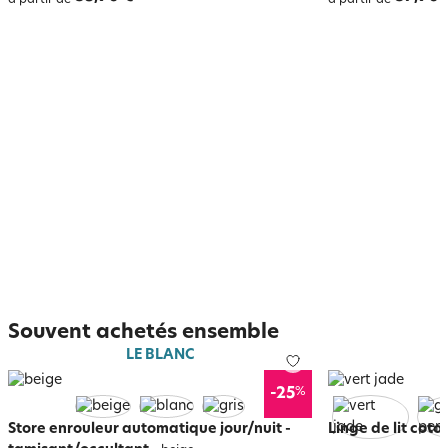
à partir de
à partir de
Souvent achetés ensemble
LE BLANC
%
-25
Store enrouleur automatique jour/nuit -
Linge de lit coto