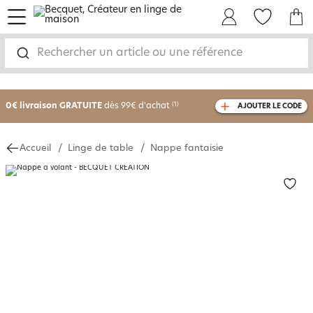
menu
Mon Compte
Mes Favoris
Mon panie
Rechercher un article ou une référence
-25% sur votre commande
dès 2 articles
achetés
0€ livraison GRATUITE
dès 99€ d'achat
(1)
AJOUTER LE CODE
avec le code
750801
Accueil
Linge de table
Nappe fantaisie