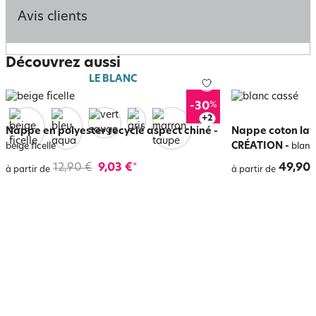
Avis clients
Découvrez aussi
LE BLANC
%
-30
+
6
Nappe en polyester recyclé aspect chiné
-
Nappe coton lav
CRÉATION
-
beige ficelle
blanc
12,90 €
9,03 €
49,90 
*
à partir de
à partir de