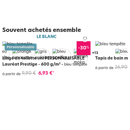
Souvent achetés ensemble
LE BLANC
%
-30
+
17
Linge de toilette uni PERSONNALISABLE
Tapis de bain mi
Lauréat Prestige - 600 g/m²
-
bleu tempête
26,90 
à partir de
9,90 €
6,93 €
*
à partir de