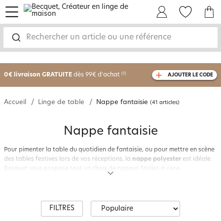
menu
Mon Compte
Mes Favoris
Mon panie
Rechercher un article ou une référence
-25% sur votre commande
dès 2 articles
achetés
0€ livraison GRATUITE
dès 99€ d'achat
(1)
AJOUTER LE CODE
avec le code
750801
Accueil
Linge de table
Nappe fantaisie
(41 articles)
Nappe fantaisie
Pour pimenter la table du quotidien de fantaisie, ou pour mettre en scène
des tables festives lors de vos réceptions, la
nappe polyester
est idéale.
Becquet vous propose tout un choix de nappes faciles à vivre.
Les
nappes en polyester
, grâce à leurs fibres synthétiques aux propriétés
remarquables, sont particulièrement faciles à entretenir : ces nappes sont
légères, souples, souvent antitache (le polyester ne retient pas les taches),
infroissables, ont un tombé impeccable, se lavent en machine facilement
FILTRES
et sèchent à l’air libre en moins d’une heure.