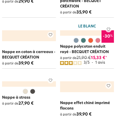
patchwork - BECQUET
29,90 €
à partir de
CRÉATION
35,90 €
à partir de
LE BLANC
%
-30
Nappe polycoton enduit
Nappe en coton à carreaux -
rayé - BECQUET CRÉATION
BECQUET CRÉATION
21,90 €
15,33 €
*
à partir de
3
/
5
-
1
avis
39,90 €
à partir de
Nappe à strass
Nappe effet chiné imprimé
27,90 €
à partir de
flocons
39,90 €
à partir de