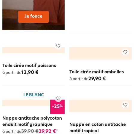
Je fonce
Toile cirée motif poissons
Toile cirée motif ombelles
12,90 €
à partir de
29,90 €
à partir de
LE BLANC
%
-25
Nappe antitache polycoton
enduit motif graphique
Nappe en coton antitache
motif tropical
39,90 €
29,92 €
*
à partir de