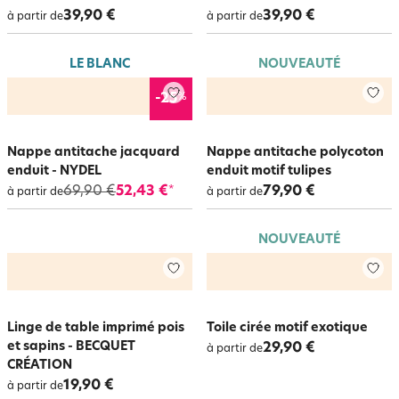
39,90 €
39,90 €
à partir de
à partir de
LE BLANC
NOUVEAUTÉ
%
-25
Nappe antitache jacquard
Nappe antitache polycoton
enduit - NYDEL
enduit motif tulipes
69,90 €
52,43 €
79,90 €
*
à partir de
à partir de
NOUVEAUTÉ
Linge de table imprimé pois
Toile cirée motif exotique
et sapins - BECQUET
29,90 €
à partir de
CRÉATION
19,90 €
à partir de