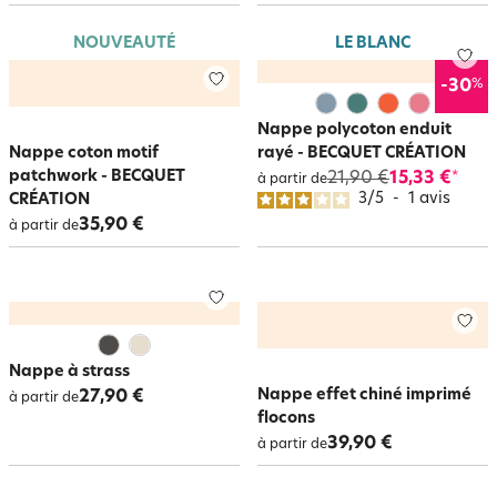
NOUVEAUTÉ
LE BLANC
%
-30
Nappe polycoton enduit
Nappe coton motif
rayé - BECQUET CRÉATION
patchwork - BECQUET
21,90 €
15,33 €
*
à partir de
3
/
5
-
1
avis
CRÉATION
35,90 €
à partir de
Nappe à strass
Nappe effet chiné imprimé
27,90 €
à partir de
flocons
39,90 €
à partir de