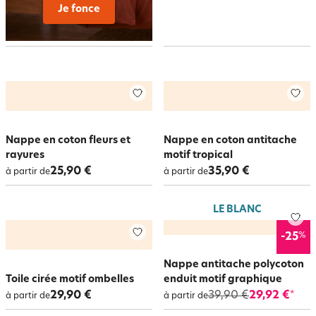
Je fonce
Nappe en coton fleurs et
Nappe en coton antitache
rayures
motif tropical
25,90 €
35,90 €
à partir de
à partir de
LE BLANC
%
-25
Nappe antitache polycoton
Toile cirée motif ombelles
enduit motif graphique
29,90 €
39,90 €
29,92 €
*
à partir de
à partir de