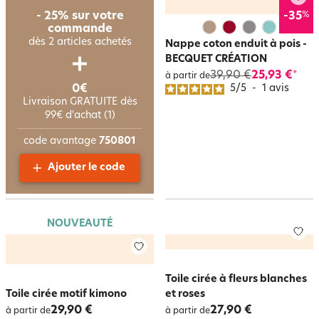
%
- 25% sur votre
-35
commande
dès 2 articles achetés
Nappe coton enduit à pois -
BECQUET CRÉATION
39,90 €
25,93 €
*
à partir de
0€
5
/
5
-
1
avis
Livraison GRATUITE dès
99€ d'achat (1)
code avantage
750801
Ajouter le code
NOUVEAUTÉ
Toile cirée à fleurs blanches
Toile cirée motif kimono
et roses
29,90 €
27,90 €
à partir de
à partir de