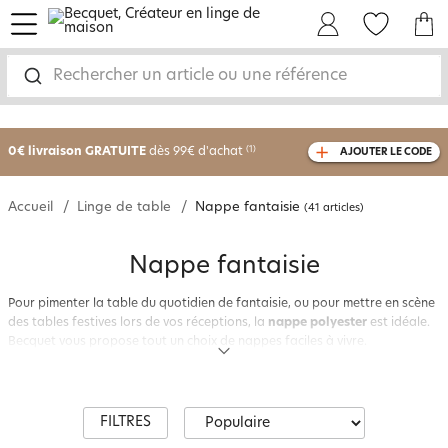
menu
Mon Compte
Mes Favoris
Mon panie
Rechercher un article ou une référence
-25% sur votre commande
dès 2 articles
achetés
0€ livraison GRATUITE
dès 99€ d'achat
(1)
AJOUTER LE CODE
avec le code
750801
Accueil
Linge de table
Nappe fantaisie
(41 articles)
Nappe fantaisie
Pour pimenter la table du quotidien de fantaisie, ou pour mettre en scène
des tables festives lors de vos réceptions, la
nappe polyester
est idéale.
Becquet vous propose tout un choix de nappes faciles à vivre.
Les
nappes en polyester
, grâce à leurs fibres synthétiques aux propriétés
remarquables, sont particulièrement faciles à entretenir : ces nappes sont
légères, souples, souvent antitache (le polyester ne retient pas les taches),
infroissables, ont un tombé impeccable, se lavent en machine facilement
FILTRES
et sèchent à l’air libre en moins d’une heure.