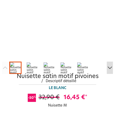
Nuisette satin motif pivoines
/
Descriptif détaillé
LE BLANC
32,90 €
16,45 €
*
%
-50
Nuisette M