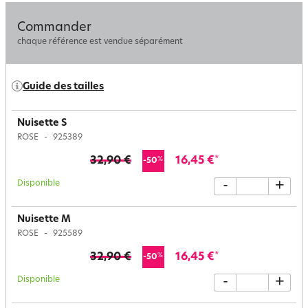
Commander
chaque référence est vendue séparément
Guide des tailles
Nuisette S
ROSE
925389
32,90 €
16,45 €
*
%
-50
Disponible
-
+
Nuisette M
ROSE
925589
32,90 €
16,45 €
*
%
-50
Disponible
-
+