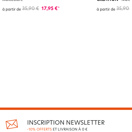
Multicolore
Multi
35,90 €
17,95 €
35,90 
*
à partir de
à partir de
INSCRIPTION NEWSLETTER
-10% OFFERTS
ET LIVRAISON À 0 €