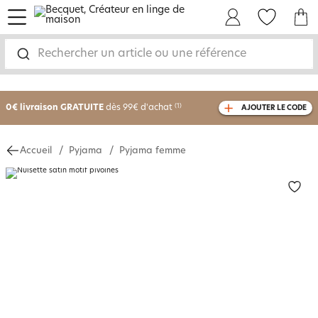
menu
Mon Compte
Mes Favoris
Mon panie
Rechercher un article ou une référence
-25% sur votre commande
dès 2 articles
achetés
0€ livraison GRATUITE
dès 99€ d'achat
(1)
AJOUTER LE CODE
avec le code
750801
Accueil
Pyjama
Pyjama femme