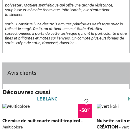
polyester
:
Matière synthétique qui offre une grande résistance,
souplesse et mémoire thermique. Infroissable, elle s'entretient
facilement.
satin
:
Constitue l'une des trois armures principales de tissage avec la
toile et le sergé. De là, on obtient une multitude d'étoffes
confectionnées à partir de cette technique qui ont la particularité d'être
fines et brillantes et mates sur l'envers. On compte plusieurs formes de
satin : crêpe de satin, damassé, duvetine...
Avis clients
Découvrez aussi
LE BLANC
N
%
-50
Chemise de nuit courte motif tropical
-
Nuisette satin m
CRÉATION
-
Multicolore
vert k