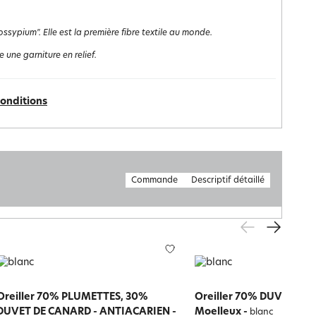
ssypium". Elle est la première fibre textile au monde.
 une garniture en relief.
conditions
Commande
Descriptif détaillé
Oreiller 70% PLUMETTES, 30%
Oreiller 70% DUVET d'oi
DUVET DE CANARD - ANTIACARIEN -
Moelleux
-
blanc