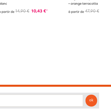
-
blanc
orange terracotta
14,90 €
10,43 €
47,90 €
33,5
*
à partir de
à partir de
ok