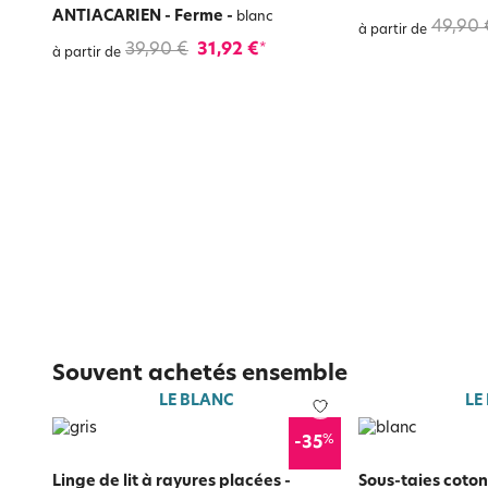
ANTIACARIEN - Ferme
-
blanc
49,90 
à partir de
39,90 €
31,92 €
*
à partir de
Souvent achetés ensemble
LE BLANC
LE
%
-35
Linge de lit à rayures placées -
Sous-taies coto