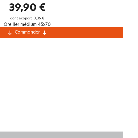
Notre marque Lauréat
39,90 €
dont ecopart.
0,36 €
Oreiller médium 45x70
Commander
rs et
ment
La gaze de coton