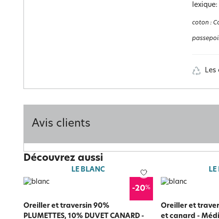
lexique:
coton
:
Co
passepoi
Les 
Avis clients
Découvrez aussi
LE BLANC
LE
%
-20
Oreiller et traversin 90%
Oreiller et trav
PLUMETTES, 10% DUVET CANARD -
et canard - Méd