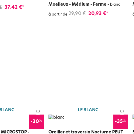
Moelleux - Médium - Ferme
-
blanc
€
37,42 €
*
29,90 €
20,93 €
*
à partir de
 BLANC
LE BLANC
%
%
-30
-35
n MICROSTOP -
Oreiller et traversin Nocturne PEUT