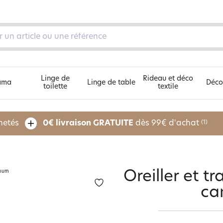
Linge de
Rideau et déco
ama
Linge de table
Déco
toilette
textile
Découvrez nos 5 univers
chetés
0€ livraison GRATUITE
dès 99€ d'achat
(1)
pe
Oreiller et 
ca