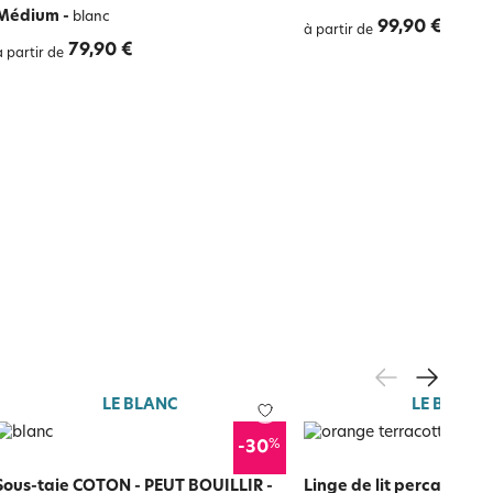
Médium
-
blanc
99,90 €
à partir de
79,90 €
à partir de
LE BLANC
LE BLANC
%
-30
Sous-taie COTON - PEUT BOUILLIR
-
Linge de lit percale mo