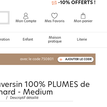
-10% OFFERTS !
Mon Compte
Mes Favoris
Mon panier
Maison
ration
Enfant
Literie
pratique
À découvrir aussi
avec le code
750801
AJOUTER LE CODE
Urban et arty
traversin 100% PLUMES de
nard - Medium
/
Descriptif détaillé