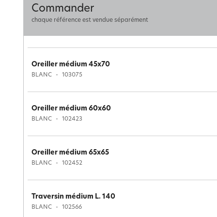
Commander
chaque référence est vendue séparément
Oreiller médium 45x70
BLANC
103075
Oreiller médium 60x60
BLANC
102423
Oreiller médium 65x65
BLANC
102452
Traversin médium L. 140
BLANC
102566