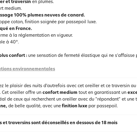
ler et traversin
en plumes.
rt medium.
issage 100% plumes neuves de canard.
oppe coton, finition soignée par passepoil luxe.
qué en France.
rme à la réglementation en vigueur.
le à 40°.
plus confort :
une sensation de fermeté élastique qui ne s'affaisse 
tions environnementales
z le plaisir des nuits d’autrefois avec cet oreiller et ce traversin 
.
Cet oreiller offre un
confort medium
tout en garantissant un
exce
idéal de ceux qui recherchent un oreiller avec du "répondant" et un
nne,
de belle qualité, avec une
finition luxe
par passepoil.
rs et traversins sont déconseillés en dessous de 18 mois