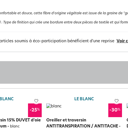
nfortable et douce, cette fibre d'origine végétale est issue de la graine de "go
l
:
Type de finition qui crée une bordure entre deux pièces de textile et qui forme
articles soumis à éco-participation bénéficient d'une reprise
Voir 
 BLANC
LE BLANC
%
%
-25
-30
ersin 15% DUVET d'oie
Oreiller et traversin
ium
-
ANTITRANSPIRATION / ANTITACHE -
blanc