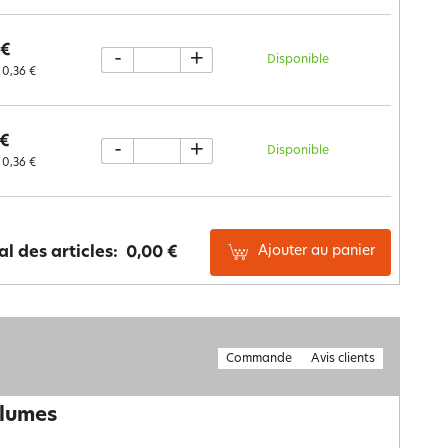
 €
-
+
Disponible
0,36 €
 €
-
+
Disponible
0,36 €
Ajouter au panier
al des articles:
0,00 €
Commande
Avis clients
plumes