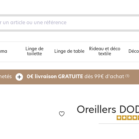
Linge de
Rideau et déco
ama
Linge de table
Déco
toilette
textile
Découvrez nos 5 univers
chetés
0€ livraison GRATUITE
dès 99€ d'achat
(1)
pe
Oreillers DO