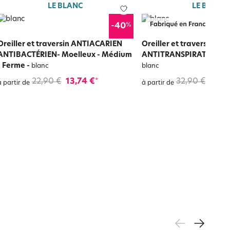
LE BLANC
LE BLANC
%
-40
Oreiller et traversin ANTIACARIEN
Oreiller et traversin Eol
ANTIBACTÉRIEN- Moelleux - Médium
ANTITRANSPIRATION -
- Ferme
-
blanc
blanc
22,90 €
13,74 €
32,90 €
19,7
*
à partir de
à partir de