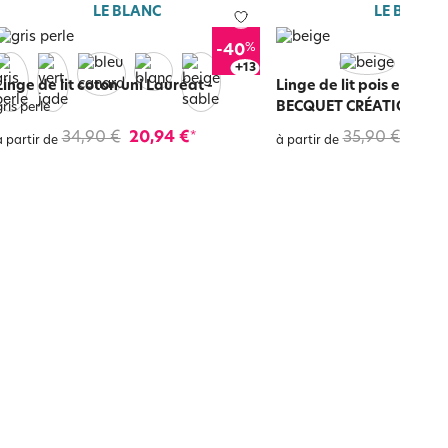
LE BLANC
LE BLANC
%
-40
+
17
Linge de lit coton uni Lauréat
-
Linge de lit pois et rayur
BECQUET CRÉATION
-
gris perle
be
34,90 €
20,94 €
35,90 €
17,95
*
à partir de
à partir de