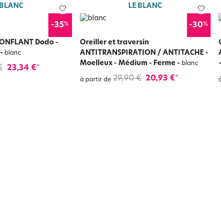
 BLANC
LE BLANC
%
%
-35
-30
GONFLANT Dodo -
Oreiller et traversin
-
ANTITRANSPIRATION / ANTITACHE -
blanc
Moelleux - Médium - Ferme
-
blanc
€
23,34 €
*
29,90 €
20,93 €
*
à partir de