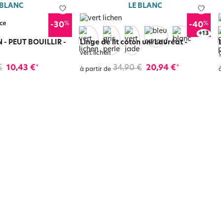
 BLANC
LE BLANC
%
%
-30
-40
+
17
 - PEUT BOUILLIR
-
Linge de lit coton uni Lauréat
-
vert lichen
€
10,43 €
34,90 €
20,94 €
*
*
à partir de