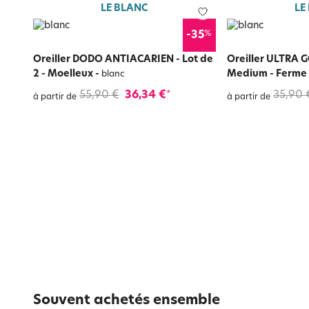
LE BLANC
LE
%
-35
Oreiller DODO ANTIACARIEN - Lot de
Oreiller ULTRA 
2 - Moelleux
-
Medium - Ferme
blanc
55,90 €
36,34 €
35,90 
*
à partir de
à partir de
Souvent achetés ensemble