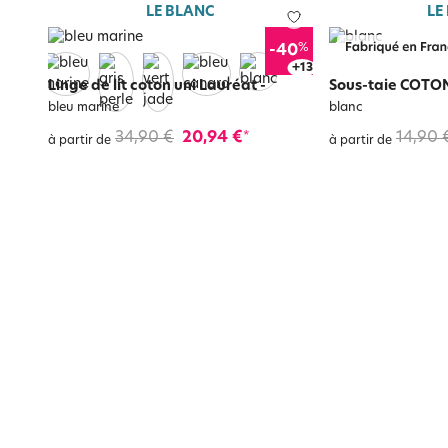
LE BLANC
LE
%
-40
+
17
Linge de lit coton uni Lauréat
-
Sous-taie COTON
bleu marine
blanc
34,90 €
20,94 €
14,90 
*
à partir de
à partir de