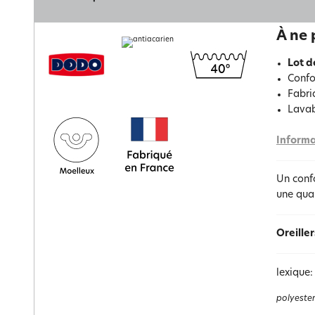
À ne 
Lot d
Confo
Fabri
Lavab
Informa
Un confo
une qual
Oreille
lexique:
polyester