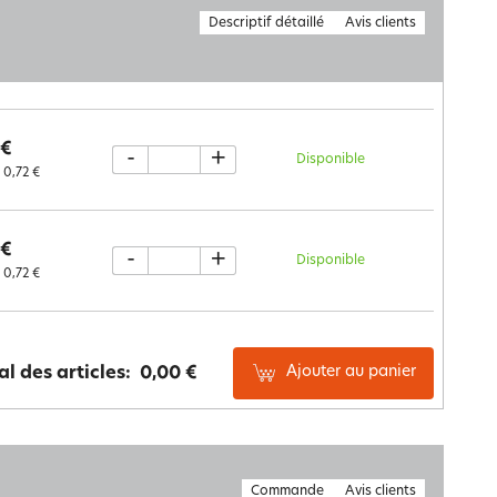
Descriptif détaillé
Avis clients
 €
-
+
Disponible
0,72 €
 €
-
+
Disponible
0,72 €
Ajouter au panier
al des articles:
0,00 €
Commande
Avis clients