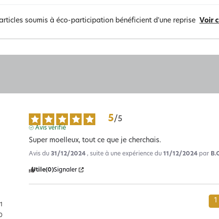
articles soumis à éco-participation bénéficient d'une reprise
Voir 
5
/
5
Avis vérifié
Super moelleux, tout ce que je cherchais.
Avis du
31/12/2024
, suite à une expérience du
11/12/2024
par
B.C
Utile
(0)
Signaler
1
1
0