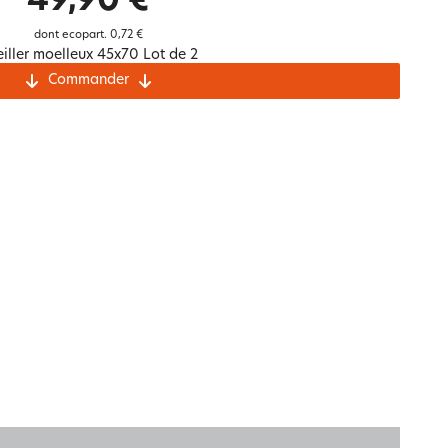
49,90 €
Notre marque Lauréat
dont ecopart.
0,72 €
iller moelleux 45x70 Lot de 2
Commander
rs et
ment
La gaze de coton