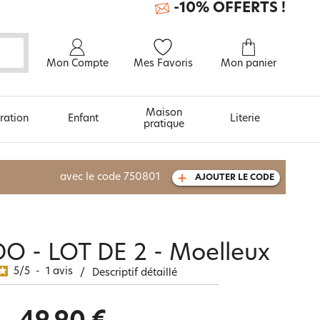
-10% OFFERTS !
Mon Compte
Mes Favoris
Mon panier
Maison
ration
Enfant
Literie
pratique
À découvrir aussi
avec le code
750801
AJOUTER LE CODE
Urban et arty
DO - LOT DE 2 - Moelleux
5
/
5
-
1
avis
/
Descriptif détaillé