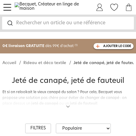
menu
Mon Compte
Mes Favoris
Mon panie
Rechercher un article ou une référence
-25% sur votre commande
dès 2 articles
achetés
0€ livraison GRATUITE
dès 99€ d'achat
(1)
AJOUTER LE CODE
avec le code
750801
Accueil
Rideau et déco textile
Jeté de canapé, jeté de fauteui
Jeté de canapé, jeté de fauteuil
Et si on relookait le vieux canapé du salon ? Pour cela, Becquet vous
propose une solution pas chère pour éviter de changer de canapé : on
place dessus un
jeté de canapé
ou un
jeté de fauteuil
.
Un nouveau style, un effet moderne et une nouvelle touche de couleur
arrivent dans le salon ! Ce grand
plaid
qui recouvre le canapé a
également pour vocation de protéger le canapé des taches éventuelles et
de l’usure. Uni, à motifs, à franges, style boutis, en patchwork, tissé
FILTRES
jacquard…