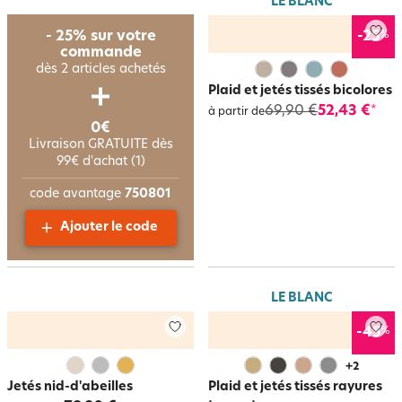
LE BLANC
%
- 25% sur votre
-25
commande
dès 2 articles achetés
Plaid et jetés tissés bicolores
69,90 €
52,43 €
*
à partir de
0€
Livraison GRATUITE dès
99€ d'achat (1)
code avantage
750801
Ajouter le code
LE BLANC
%
-45
+
2
Jetés nid-d'abeilles
Plaid et jetés tissés rayures