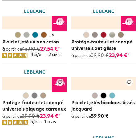
Le
jeté de canapé
et le
jeté de fauteuil
se prêtent à tous les styles et
peuvent s’intégrer dans un univers classique comme très tendance ! Le
LE BLANC
LE BLANC
petit plus pratique : nos
jetés de canapés
sont lavables en machines pou
faciliter le quotidien !
%
%
-40
-40
+
5
Plaid et jeté unis en coton
Protège-fauteuil et canapé
universels antiglisse
45,90 €
27,54 €
*
à partir de
4.5
/
5
-
2
avis
39,90 €
23,94 €
*
à partir de
LE BLANC
%
-40
Protège-fauteuil et canapé
Plaid et jetés bicolores tissés
universels piquage carreaux
jacquard
39,90 €
23,94 €
59,90 €
*
à partir de
à partir de
5
/
5
-
1
avis