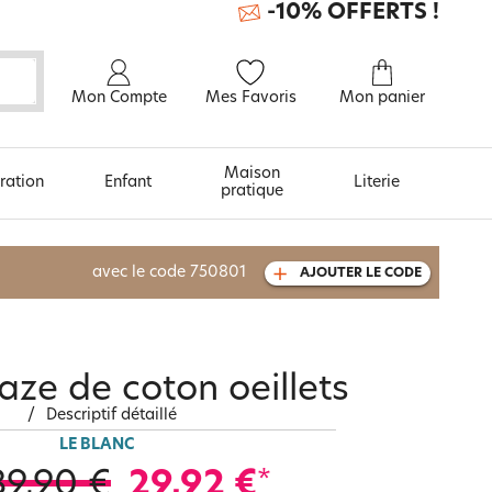
-10% OFFERTS !
Mon Compte
Mes Favoris
Mon panier
Maison
ration
Enfant
Literie
pratique
À découvrir aussi
avec le code
750801
AJOUTER LE CODE
Urban et arty
aze de coton oeillets
/
Descriptif détaillé
LE BLANC
39,90 €
29,92 €
*