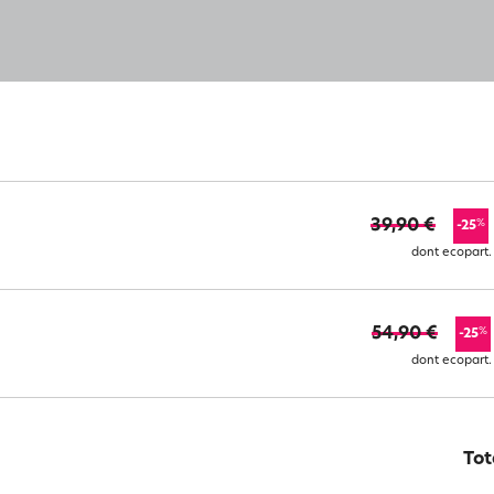
39,90 €
%
-25
dont ecopart.
54,90 €
%
-25
dont ecopart.
Tot