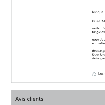
lexique:
coton
:
Co
oeillet
:
F
tringle af
gaze de 
naturelle
double g
léger, la
de langes
Les 
Avis clients