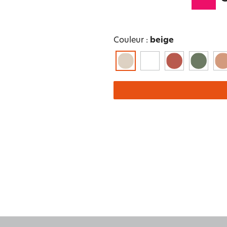
Couleur :
beige
e et
Ailleu
ns
Nature et saisons
Féminité et poésie
autre