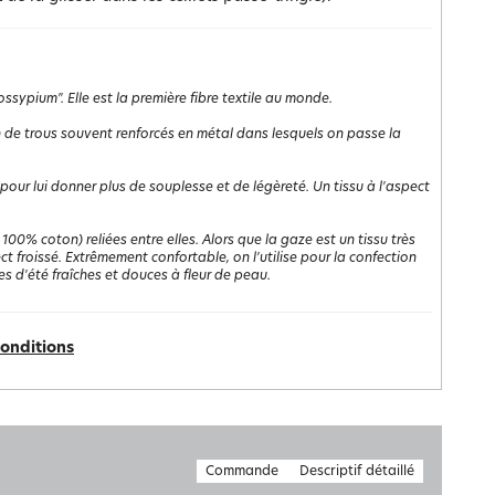
ssypium". Elle est la première fibre textile au monde.
n de trous souvent renforcés en métal dans lesquels on passe la
 pour lui donner plus de souplesse et de légèreté. Un tissu à l'aspect
00% coton) reliées entre elles. Alors que la gaze est un tissu très
t froissé. Extrêmement confortable, on l'utilise pour la confection
 d'été fraîches et douces à fleur de peau.
conditions
Commande
Descriptif détaillé