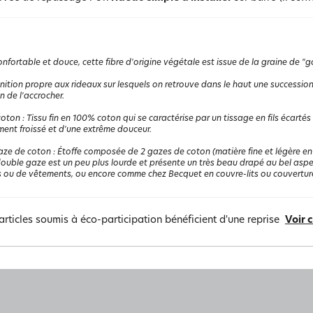
nfortable et douce, cette fibre d'origine végétale est issue de la graine de "go
inition propre aux rideaux sur lesquels on retrouve dans le haut une successio
in de l'accrocher.
coton
:
Tissu fin en 100% coton qui se caractérise par un tissage en fils écartés
ment froissé et d'une extrême douceur.
aze de coton
:
Étoffe composée de 2 gazes de coton (matière fine et légère en 1
 double gaze est un peu plus lourde et présente un très beau drapé au bel aspec
 ou de vêtements, ou encore comme chez Becquet en couvre-lits ou couvertures
articles soumis à éco-participation bénéficient d'une reprise
Voir 