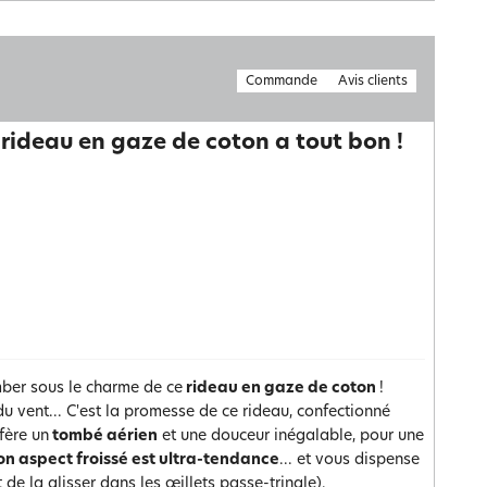
Commande
Avis clients
 rideau en gaze de coton a tout bon !
mber sous le charme de ce
rideau en gaze de coton
!
u vent... C'est la promesse de ce rideau, confectionné
fère un
tombé aérien
et une douceur inégalable, pour une
on aspect froissé est ultra-tendance
... et vous dispense
it de la glisser dans les œillets passe-tringle).