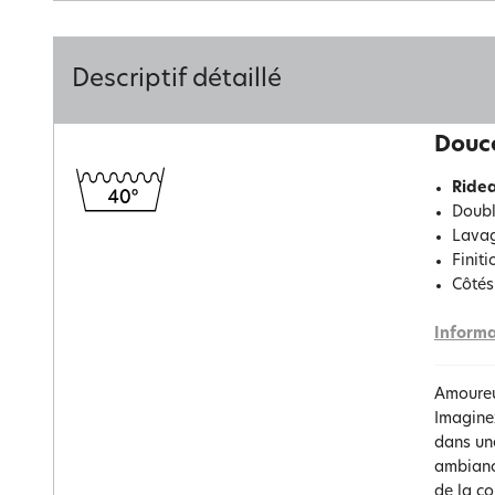
Descriptif détaillé
Douce
Ridea
Doubl
Lavag
Finit
Côtés
Informa
Amoureu
Imaginez
dans une
ambianc
de la c