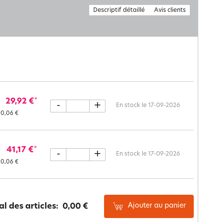
Descriptif détaillé
Avis clients
29,92 €
*
-
+
En stock le 17-09-2026
0,06 €
41,17 €
*
-
+
En stock le 17-09-2026
0,06 €
Ajouter au panier
al des articles:
0,00 €