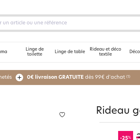
Linge de
Rideau et déco
ama
Linge de table
Déco
toilette
textile
Découvrez nos 5 univers
chetés
0€ livraison GRATUITE
dès 99€ d'achat
(1)
pe
Rideau g
%
-25