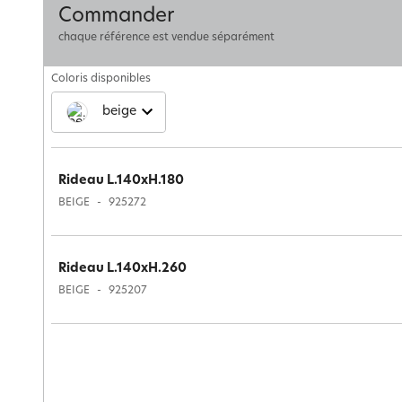
Commander
chaque référence est vendue séparément
Coloris disponibles
beige
Rideau L.140xH.180
BEIGE
925272
Rideau L.140xH.260
BEIGE
925207