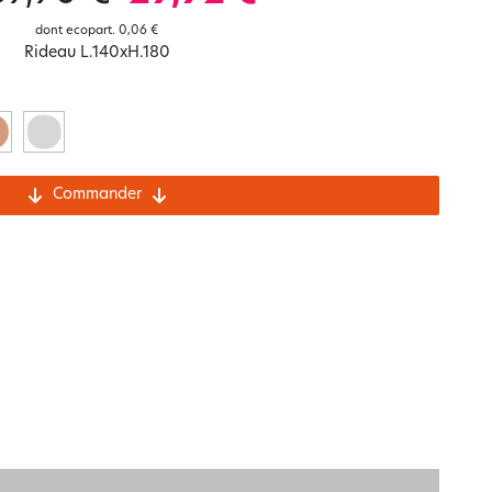
Notre marque Lauréat
dont ecopart.
0,06 €
Rideau L.140xH.180
rs et
ment
La gaze de coton
Commander