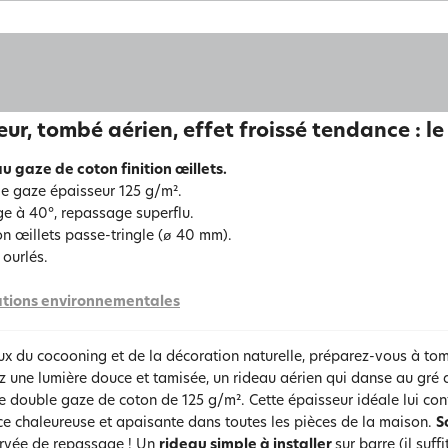
ur, tombé aérien, effet froissé tendance : le
u gaze de coton finition œillets.
e gaze épaisseur 125 g/m².
e à 40°, repassage superflu.
ion œillets passe-tringle (ø 40 mm).
 ourlés.
tions environnementales
x du cocooning et de la décoration naturelle, préparez-vous à to
 une lumière douce et tamisée, un rideau aérien qui danse au gré d
 double gaze de coton de 125 g/m². Cette épaisseur idéale lui con
e chaleureuse et apaisante dans toutes les pièces de la maison.
S
orvée de repassage ! Un
rideau simple à installer
sur barre (il suff