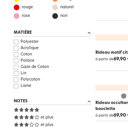
rouge
naturel
rose
noir
MATIÈRE
Polyester
Acrylique
Rideau motif c
Coton
69,90 
à partir de
Polaire
Gaze de Coton
Lin
Polycoton
Laine
NOTES
Rideau occulta
bouclette
69,90 
à partir de
et plus
et plus