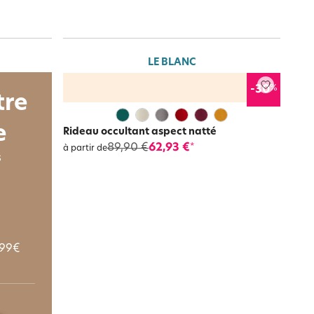
LE BLANC
%
-30
tre
e
Rideau occultant aspect natté
89,90 €
62,93 €
*
à partir de
s
 99€