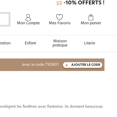
-10% OFFERTS !
Mon Compte
Mes Favoris
Mon panier
Maison
ration
Enfant
Literie
pratique
À découvrir aussi
avec le code
750801
AJOUTER LE CODE
Urban et arty
protègent les fenêtres avec fantaisie. Ils donnent beaucoup