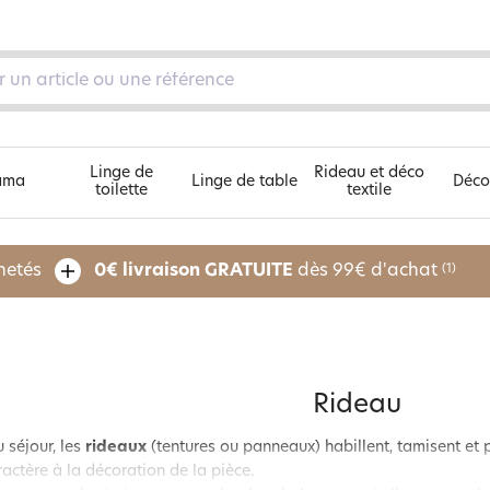
Linge de
Rideau et déco
ama
Linge de table
Déco
toilette
textile
Découvrez nos 5 univers
chetés
0€ livraison GRATUITE
dès 99€ d'achat
(1)
pe
Rideau
 séjour, les
rideaux
(tentures ou panneaux) habillent, tamisent et 
ractère à la décoration de la pièce.