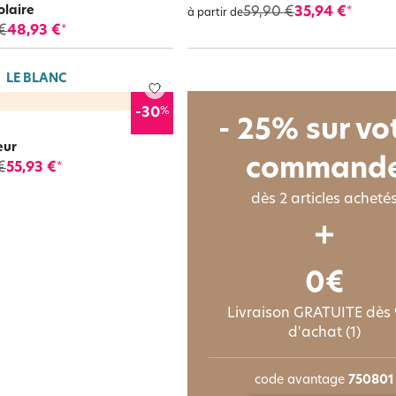
olaire
59,90 €
35,94 €
*
à partir de
€
48,93 €
*
LE BLANC
%
-30
- 25% sur vo
eur
command
€
55,93 €
*
dès 2 articles acheté
0€
Livraison GRATUITE dès
d'achat (1)
code avantage
750801