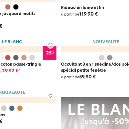
Rideau en laine et lin
x jacquard motifs
119,90 €
à partir de
€
LE BLANC
NOUVEAUTÉ
%
-25
coton passe-tringle
Occultant 3 en 1 suédine/dos pol
spécial petite fenêtre
€
29,92 €
*
59,90 €
à partir de
NOUVEAUTÉ
ras
 €