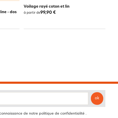
Voilage rayé coton et lin
ine - dos
99,90 €
à partir de
ok
 connaissance de notre
politique de confidentialité
.