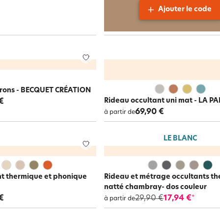
Ajouter le code
itrons - BECQUET CRÉATION
Rideau occultant uni mat - LA PA
€
69,90 €
à partir de
LE BLANC
nt thermique et phonique
Rideau et métrage occultants t
natté chambray- dos couleur
€
29,90 €
17,94 €
*
à partir de