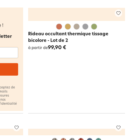
 !
Rideau occultant thermique tissage
letter
bicolore - Lot de 2
99,90 €
à partir de
cceptez de
mails
esures
 nos
fidentialité