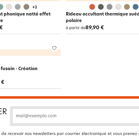
+
2
t phonique natté effet
Rideau occultant thermique suéd
re
polaire
 €
89,90 €
à partir de
fusain - Création
 €
ER
email
 de recevoir nos newsletters par courrier électronique et vous prenez