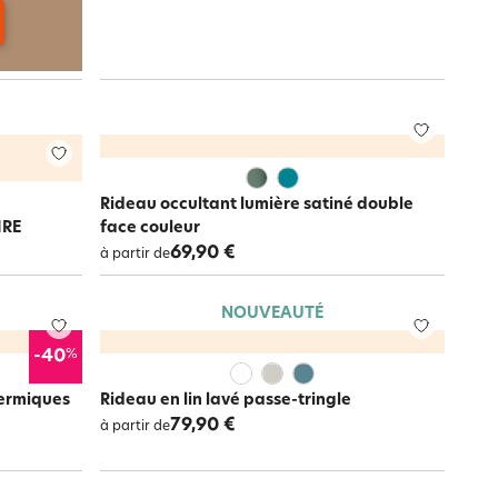
Rideau occultant lumière satiné double
IRE
face couleur
69,90 €
à partir de
NOUVEAUTÉ
%
-40
hermiques
Rideau en lin lavé passe-tringle
79,90 €
à partir de