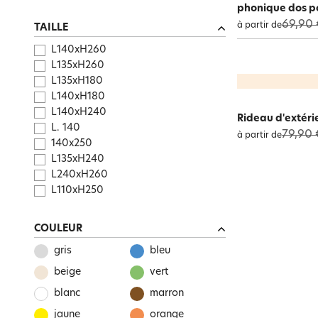
phonique dos p
69,90 
à partir de
TAILLE
L140xH260
L135xH260
L135xH180
L140xH180
L140xH240
Rideau d'extéri
L. 140
79,90 
à partir de
140x250
L135xH240
L240xH260
L110xH250
COULEUR
gris
bleu
beige
vert
blanc
marron
jaune
orange