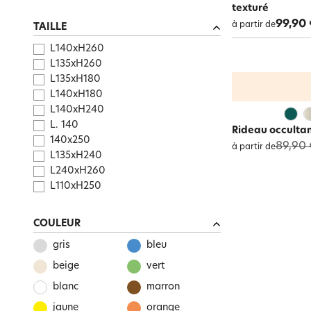
texturé
99,90 
à partir de
TAILLE
L140xH260
L135xH260
L135xH180
L140xH180
L140xH240
L. 140
Rideau occultan
140x250
89,90 
à partir de
L135xH240
L240xH260
L110xH250
COULEUR
gris
bleu
beige
vert
blanc
marron
jaune
orange