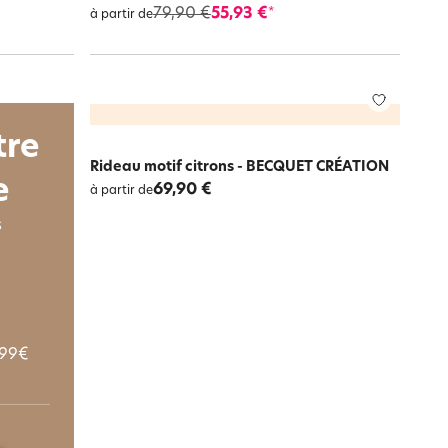
79,90 €
55,93 €
*
à partir de
tre
Rideau motif citrons - BECQUET CRÉATION
e
69,90 €
à partir de
s
 99€