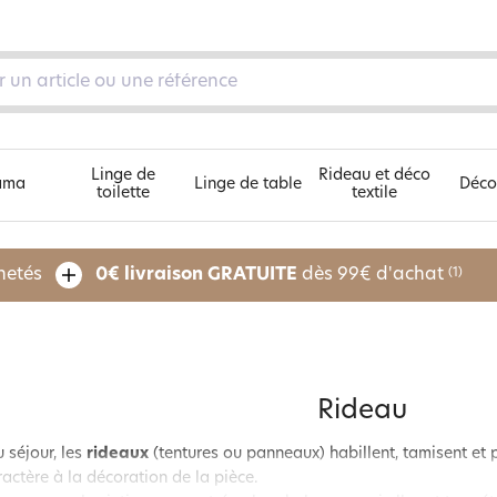
Linge de
Rideau et déco
ama
Linge de table
Déco
toilette
textile
Découvrez nos 5 univers
chetés
0€ livraison GRATUITE
dès 99€ d'achat
(1)
pe
Rideau
 séjour, les
rideaux
(tentures ou panneaux) habillent, tamisent et 
ractère à la décoration de la pièce.