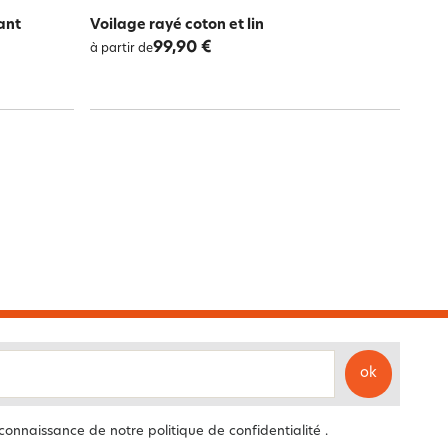
ant
Voilage rayé coton et lin
99,90 €
à partir de
ok
 connaissance de notre
politique de confidentialité
.