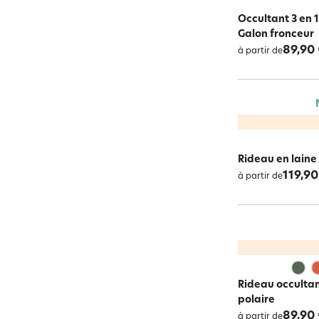
Occultant 3 en 
Galon fronceur
89,90
à partir de
Rideau en laine 
119,90
à partir de
Rideau occultan
polaire
89,90
à partir de