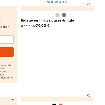
NOUVEAUTÉ
 !
Rideau en lin lavé passe-tringle
79,90 €
à partir de
letter
cceptez de
mails
esures
 nos
fidentialité