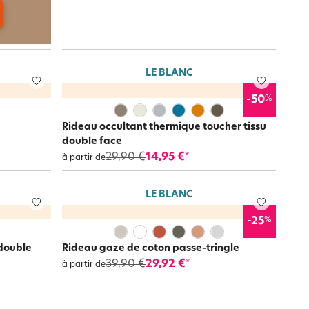
LE BLANC
%
-50
Rideau occultant thermique toucher tissu
double face
29,90 €
14,95 €
*
à partir de
LE BLANC
%
-25
 double
Rideau gaze de coton passe-tringle
39,90 €
29,92 €
*
à partir de