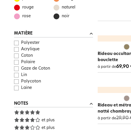
rouge
naturel
rose
noir
MATIÈRE
Polyester
Acrylique
Rideau occulta
Coton
bouclette
Polaire
69,90 
à partir de
Gaze de Coton
Lin
Polycoton
Laine
NOTES
Rideau et métr
natté chambray
29,90 
à partir de
et plus
et plus