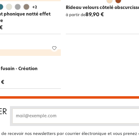
+
2
Rideau velours côtelé obscurciss
t phonique natté effet
89,90 €
à partir de
re
 €
fusain - Création
 €
ER
email
 de recevoir nos newsletters par courrier électronique et vous prenez