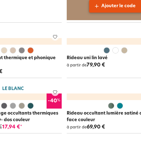
Ajouter le code
nt thermique et phonique
Rideau uni lin lavé
79,90 €
à partir de
€
LE BLANC
%
-40
age occultants thermiques
Rideau occultant lumière satiné
- dos couleur
face couleur
€
17,94 €
69,90 €
*
à partir de