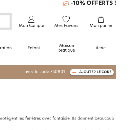
-10% OFFERTS !
Mon Compte
Mes Favoris
Mon panier
Maison
ration
Enfant
Literie
pratique
À découvrir aussi
avec le code
750801
AJOUTER LE CODE
Urban et arty
protègent les fenêtres avec fantaisie. Ils donnent beaucoup