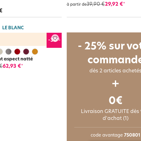
39,90 €
29,92 €
*
à partir de
€
LE BLANC
%
-30
- 25% sur vo
command
t aspect natté
€
62,93 €
*
dès 2 articles acheté
0€
Livraison GRATUITE dès
d'achat (1)
code avantage
750801