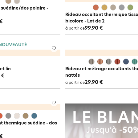
1 suédine/dos polaire -
Rideau occultant thermique tiss
bicolore - Lot de 2
 €
99,90 €
à partir de
NOUVEAUTÉ
et lin
Rideau et métrage occultants t
nattés
 €
29,90 €
à partir de
t thermique suédine - dos
 €