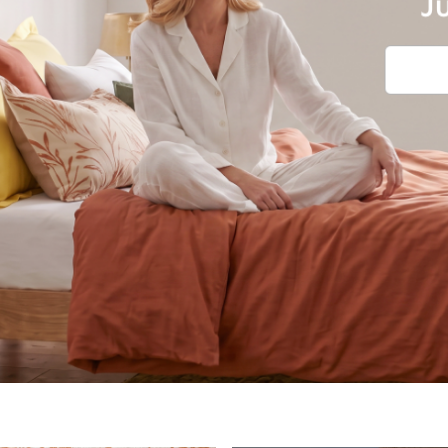
e et
Ailleu
ns
Nature et saisons
Féminité et poésie
autre