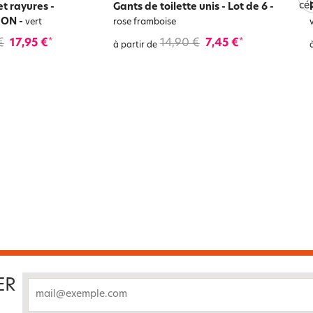
et rayures -
Gants de toilette unis - Lot de 6
-
ION
-
vert
rose framboise
€
17,95 €
14,90 €
7,45 €
*
*
à partir de
ER
email