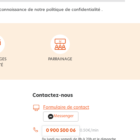
 connaissance de notre
politique de confidentialité
.
GES
PARRAINAGE
TÉ
Contactez-nous
Formulaire de contact
Messenger
0 900 500 06
0.50€/min
Du lundi au samedi de 8h à 20h et le dimanche