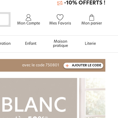
-10% OFFERTS !
Mon Compte
Mes Favoris
Mon panier
Maison
ration
Enfant
Literie
pratique
À découvrir aussi
avec le code
750801
AJOUTER LE CODE
Urban et arty