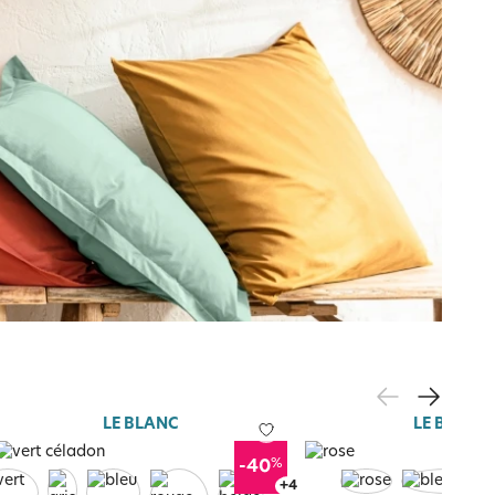
LE BLANC
LE BLANC
%
-40
+
8