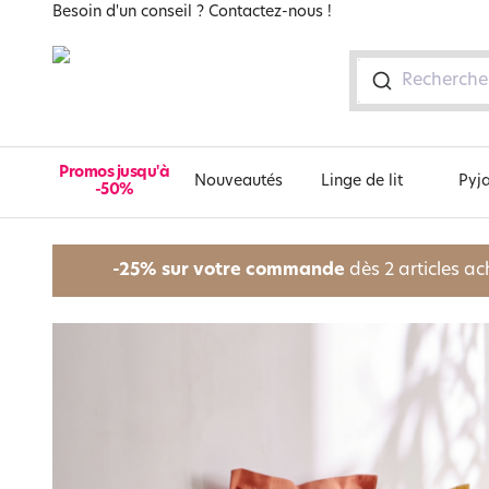
Besoin d'un conseil ? Contactez-nous !
Promos jusqu'à
Nouveautés
Linge de lit
Pyj
-50%
Promos jusqu'à -50%
Nouveautés
Linge de lit
Pyjama
Linge de toilette
Linge de table
Rideau et déco textile
Décoration
Enfant
Maison pratique
Literie
-25% sur votre commande
dès 2 articles a
Promos linge de lit
Linge de lit
Linge de lit uni
Peignoir d'intérieur, veste d'intérieur
Serviette de bain
Nappe unie
Rideau
Statuette, figurine
Linge de lit enfant, housse de couette
Entretien du linge
Couette
Promos pyjama
Pyjama
Linge de lit fantaisie, linge de lit brodé
Pyjama, liquette, nuisette
Serviette de bain unie
Nappe fantaisie
Rideau occultant lumière, rideau occultant thermique
Décoration murale
Linge de lit ado, housse de couette
Accessoires salle de bain
Couette colorée, couette imprimée
Blanc jusqu'à -50%
Promos linge de toilette
Linge de toilette
Housse de couette
Pyjama femme
Serviette de bain fantaisie
Toile cirée
Voilage, panneau
Porte-manteaux, patère, valet
Linge de bain enfant, peignoir enfant, serviette enfant, ca
Accessoires cuisine
Couverture
Promos linge de table
Linge de table
Drap
Pyjama homme
Serviette de bain personnalisée
Serviette de table
Voilage en pointe, voilage droit, brise-bise, store
Objet de décoration
de bain
Plein air
Oreiller et traversin
Promos rideau et déco textile
Rideau et déco textile
Taie d'oreiller
Drap de bain
Set de table, chemin de table
Housse de canapé, housse de fauteuil
Vase, cache-pot
Décoration enfant, tapis enfant
Paillasson
Protections literie
Promos décoration
Enfant
Drap housse
Serviette de plage, fouta
Protection de table
Housse de clic-clac, housse BZ
Luminaire
Les héros de nos enfants
Bagagerie
Protège matelas
Promos enfant
Literie
Drap-housse pour lit articulé
Serviette invité
Nappe tissu au mètre
Jeté de canapé, jeté de fauteuil
Boîte, panier
Univers des filles
Torchons, essuie-mains, tablier, gant, manique
Protège oreiller