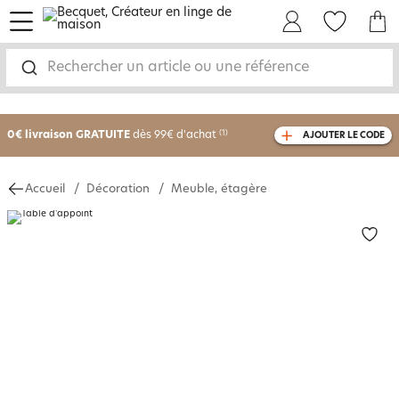
menu
Mon Compte
Mes Favoris
Mon panie
Rechercher un article ou une référence
-25% sur votre commande
dès 2 articles
achetés
0€ livraison GRATUITE
dès 99€ d'achat
(1)
AJOUTER LE CODE
avec le code
750801
Accueil
Décoration
Meuble, étagère