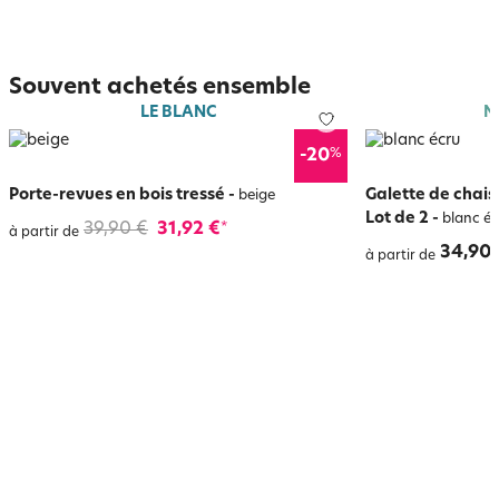
Souvent achetés ensemble
LE BLANC
N
%
-20
Porte-revues en bois tressé
-
Galette de chais
beige
Lot de 2
-
blanc éc
39,90 €
31,92 €
*
à partir de
34,90 
à partir de