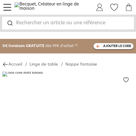
menu
Mon Compte
Mes Favoris
Mon panie
Rechercher un article ou une référence
-25% sur votre commande
dès 2 articles
achetés
0€ livraison GRATUITE
dès 99€ d'achat
(1)
AJOUTER LE CODE
avec le code
750801
Accueil
Linge de table
Nappe fantaisie