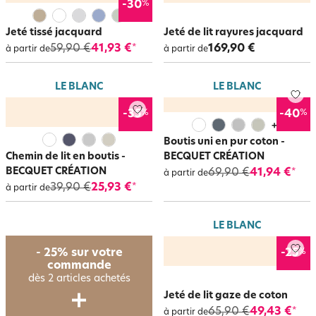
%
-30
Jeté tissé jacquard
Jeté de lit rayures jacquard
59,90 €
41,93 €
169,90 €
*
à partir de
à partir de
LE BLANC
LE BLANC
%
%
-35
-40
+
5
Boutis uni en pur coton -
Chemin de lit en boutis -
BECQUET CRÉATION
BECQUET CRÉATION
69,90 €
41,94 €
*
à partir de
39,90 €
25,93 €
*
à partir de
LE BLANC
%
- 25% sur votre
-25
commande
dès 2 articles achetés
Jeté de lit gaze de coton
65,90 €
49,43 €
*
à partir de