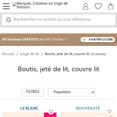
menu
Mon Compte
Mes Favoris
Mon panie
Rechercher un article ou une référence
-25% sur votre commande
dès 2 articles
achetés
0€ livraison GRATUITE
dès 99€ d'achat
(1)
AJOUTER LE CODE
avec le code
750801
Accueil
Linge de lit
Boutis, jeté de lit, couvre lit
(22 articles)
Boutis, jeté de lit, couvre lit
FILTRES
LE BLANC
NOUVEAUTÉ