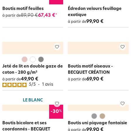
Boutis motif feuilles
Édredon velours feuillage
exotique
89,90 €
67,43 €
*
à partir de
99,90 €
à partir de
Jeté de lit en double gaze de
Boutis motif oiseaux -
coton - 280 g/m²
BECQUET CRÉATION
49,90 €
69,90 €
à partir de
à partir de
5
/
5
-
1
avis
LE BLANC
%
-30
Boutis bicolore et ses
Boutis uni piquage fantaisie
coordonnés - BECQUET
99,90 €
à partir de