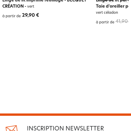
Linge de lit imprimé feuillage - BECQUET
Linge de lit pur 
CRÉATION
-
Taie d'oreiller p
vert
vert céladon
29,90 €
à partir de
41,90 
à partir de
INSCRIPTION NEWSLETTER