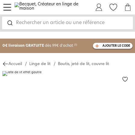
menu
Mon Compte
Mes Favoris
Mon panie
Rechercher un article ou une référence
-25% sur votre commande
dès 2 articles
achetés
0€ livraison GRATUITE
dès 99€ d'achat
(1)
AJOUTER LE CODE
avec le code
750801
Accueil
Linge de lit
Boutis, jeté de lit, couvre lit