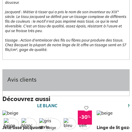
douceur.
jacquard
:
Métier à tisser qui a pris le nom de son inventeur au XIX°
siècle. Le tissu jacquard se définit par un tissage complexe de différents
fils de couleurs : le motif n’est pas imprimé mais tissé, ce qui le rend
réversible. C’est un tissu de qualité, assez épais, résistant à l'usure et
qui se froisse très peu.
tissage
:
Action d'entrelacer des fils ou fibres pour produire des tissus.
Chez Becquet la plupart de notre linge de lit offre un tissage serré en 57
fils/cm², gage de qualité.
Avis clients
Découvrez aussi
LE BLANC
N
%
-30
Jeté tissé jacquard
-
Linge de lit gaze
beige