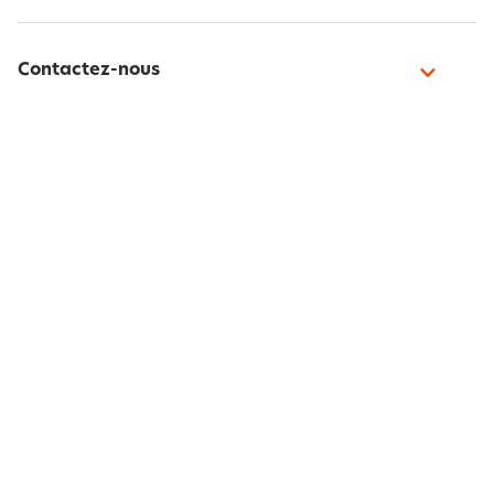
Contactez-nous
Paiement sécurisé
Suivez-nous
Belgique