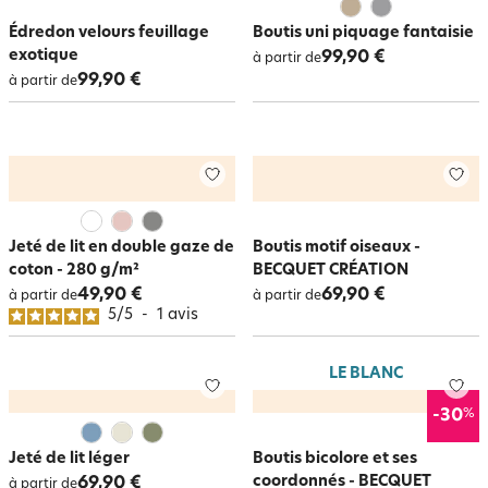
Édredon velours feuillage
Boutis uni piquage fantaisie
exotique
99,90 €
à partir de
99,90 €
à partir de
Jeté de lit en double gaze de
Boutis motif oiseaux -
coton - 280 g/m²
BECQUET CRÉATION
49,90 €
69,90 €
à partir de
à partir de
5
/
5
-
1
avis
LE BLANC
%
-30
Jeté de lit léger
Boutis bicolore et ses
coordonnés - BECQUET
69,90 €
à partir de