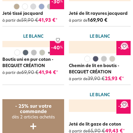
%
-30
Jeté tissé jacquard
Jeté de lit rayures jacquard
59,90 €
41,93 €
169,90 €
*
à partir de
à partir de
LE BLANC
LE BLANC
%
%
-40
-35
+
5
Boutis uni en pur coton -
BECQUET CRÉATION
Chemin de lit en boutis -
BECQUET CRÉATION
69,90 €
41,94 €
*
à partir de
39,90 €
25,93 €
*
à partir de
LE BLANC
%
- 25% sur votre
-25
commande
dès 2 articles achetés
Jeté de lit gaze de coton
65,90 €
49,43 €
*
à partir de