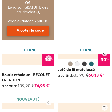
0€
Livraison GRATUITE dès
99€ d'achat (1)
code avantage
750801
Ajouter le code
LE BLANC
LE BLANC
%
%
-30
-30
+
3
Jeté de lit matelassé
Boutis ethnique - BECQUET
85,90 €
60,13 €
*
à partir de
CRÉATION
109,90 €
76,93 €
*
à partir de
NOUVEAUTÉ