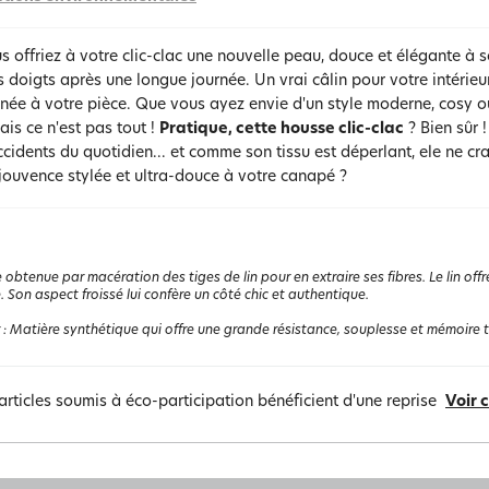
us offriez à votre clic-clac une nouvelle peau, douce et élégante à 
 doigts après une longue journée. Un vrai câlin pour votre intérieu
née à votre pièce. Que vous ayez envie d'un style moderne, cosy o
is ce n'est pas tout !
Pratique, cette housse clic-clac
? Bien sûr !
ccidents du quotidien... et comme son tissu est déperlant, ele ne cra
jouvence stylée et ultra-douce à votre canapé ?
e obtenue par macération des tiges de lin pour en extraire ses fibres. Le lin o
é. Son aspect froissé lui confère un côté chic et authentique.
:
Matière synthétique qui offre une grande résistance, souplesse et mémoire the
articles soumis à éco-participation bénéficient d'une reprise
Voir 