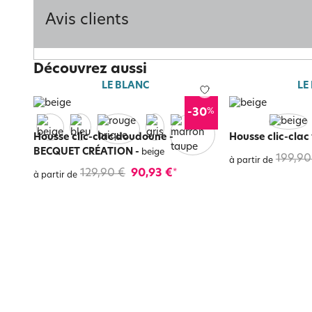
Avis clients
Découvrez aussi
LE BLANC
LE
%
-30
Housse clic-clac doudoune -
Housse clic-clac
BECQUET CRÉATION
-
beige
199,90
à partir de
129,90 €
90,93 €
*
à partir de