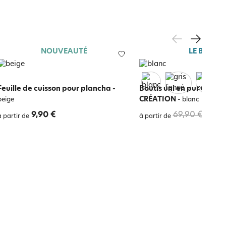
NOUVEAUTÉ
LE BLANC
Feuille de cuisson pour plancha
-
Boutis uni en pur coton
CRÉATION
-
beige
blanc
9,90 €
69,90 €
41,9
à partir de
à partir de