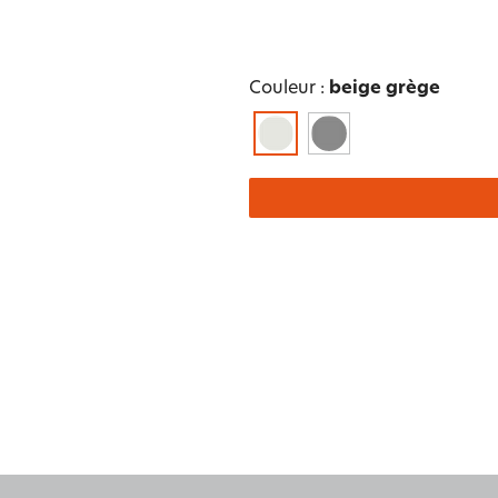
Couleur :
beige grège
e et
Ailleu
ns
Nature et saisons
Féminité et poésie
autre