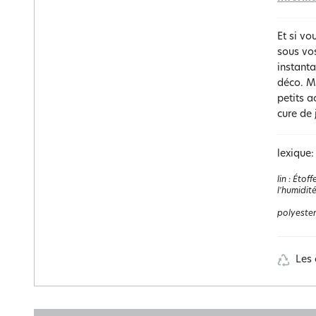
Et si vo
sous vos
instanta
déco. Ma
petits a
cure de 
lexique:
lin
:
Étoff
l'humidit
polyester
Les 