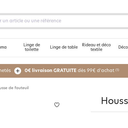
Linge de
Rideau et déco
ama
Linge de table
Déco
toilette
textile
Découvrez nos 5 univers
chetés
0€ livraison GRATUITE
dès 99€ d'achat
(1)
sse de fauteuil
pe
Housse