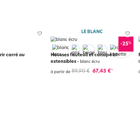
LE BLANC
%
-25
rir carré ou
Housses fauteuil et canapé bi-
extensibles
-
blanc écru
89,90 €
67,43 €
*
à partir de