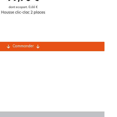
Notre marque Lauréat
dont ecopart.
0,66 €
Housse clic-clac 2 places
rs et
ment
La gaze de coton
Commander