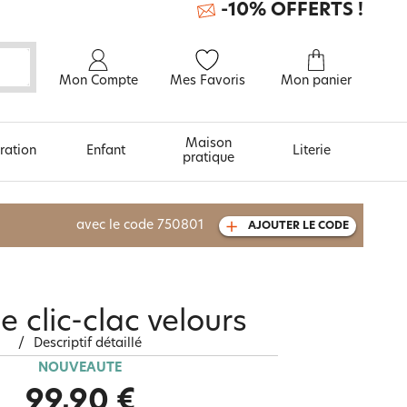
-10% OFFERTS !
Mon Compte
Mes Favoris
Mon panier
Maison
ration
Enfant
Literie
pratique
À découvrir aussi
avec le code
750801
AJOUTER LE CODE
Urban et arty
 clic-clac velours
/
Descriptif détaillé
NOUVEAUTÉ
99,90 €