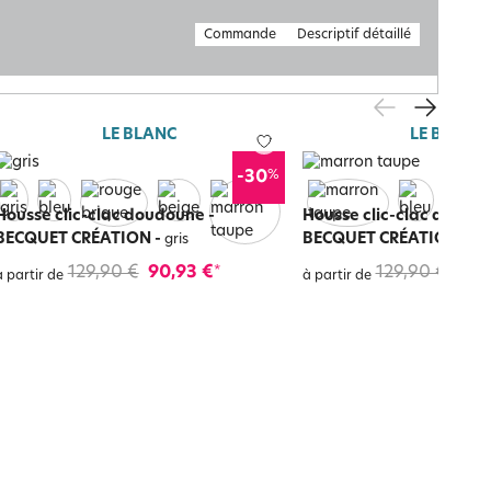
Commande
Descriptif détaillé
LE BLANC
LE BLANC
%
-30
Housse clic-clac doudoune -
Housse clic-clac doudou
BECQUET CRÉATION
-
BECQUET CRÉATION
-
gris
ma
129,90 €
90,93 €
129,90 €
90,
*
à partir de
à partir de