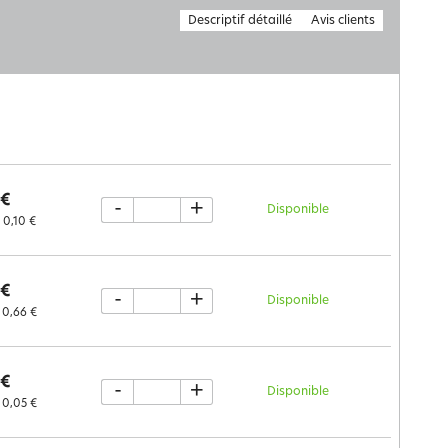
Descriptif détaillé
Avis clients
 €
-
+
Disponible
0,10 €
 €
-
+
Disponible
0,66 €
 €
-
+
Disponible
0,05 €