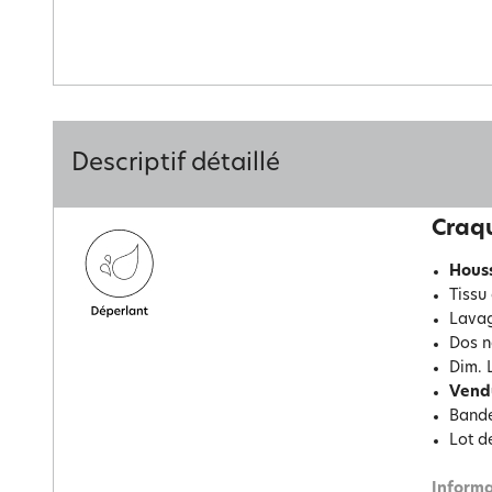
Descriptif détaillé
Craqu
Houss
Tissu
Lavag
Dos n
Dim. L
Vend
Bande
Lot d
Informa