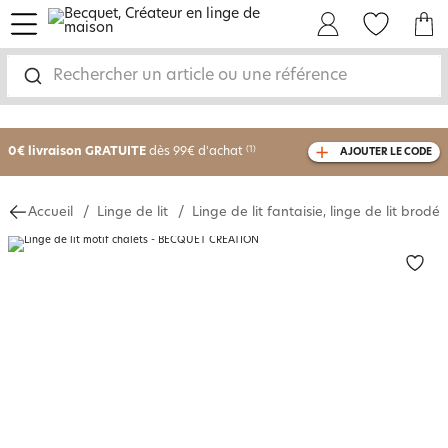
menu
Mon Compte
Mes Favoris
Mon panie
Rechercher un article ou une référence
-25% sur votre commande
dès 2 articles
achetés
0€ livraison GRATUITE
dès 99€ d'achat
(1)
AJOUTER LE CODE
avec le code
750801
Accueil
Linge de lit
Linge de lit fantaisie, linge de lit brodé