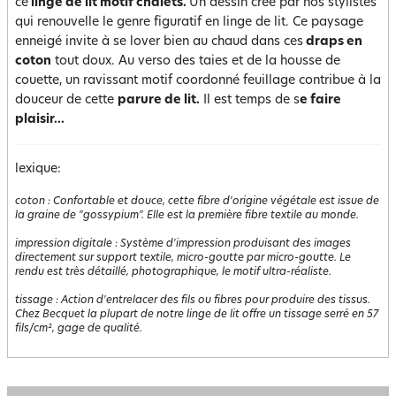
ce
linge de lit motif chalets.
Un dessin créé par nos stylistes
qui renouvelle le genre figuratif en linge de lit. Ce paysage
enneigé invite à se lover bien au chaud dans ces
draps en
coton
tout doux. Au verso des taies et de la housse de
couette, un ravissant motif coordonné feuillage contribue à la
douceur de cette
parure de lit.
Il est temps de s
e faire
plaisir...
lexique:
coton
:
Confortable et douce, cette fibre d'origine végétale est issue de
la graine de "gossypium". Elle est la première fibre textile au monde.
impression digitale
:
Système d'impression produisant des images
directement sur support textile, micro-goutte par micro-goutte. Le
rendu est très détaillé, photographique, le motif ultra-réaliste.
tissage
:
Action d'entrelacer des fils ou fibres pour produire des tissus.
Chez Becquet la plupart de notre linge de lit offre un tissage serré en 57
fils/cm², gage de qualité.