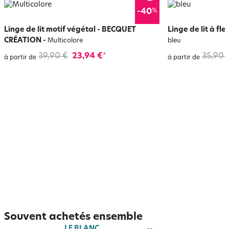
%
-40
Linge de lit motif végétal - BECQUET
Linge de lit à f
CRÉATION
-
Multicolore
bleu
39,90 €
23,94 €
35,90 
*
à partir de
à partir de
Souvent achetés ensemble
LE BLANC