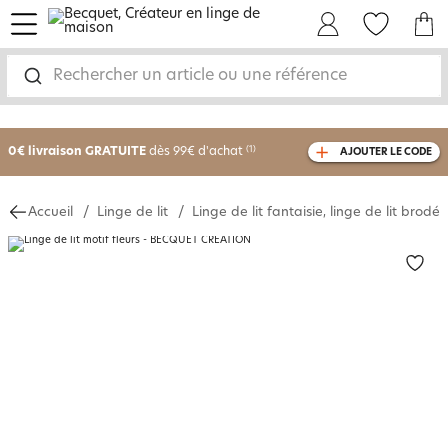
menu
Mon Compte
Mes Favoris
Mon panie
Rechercher un article ou une référence
-25% sur votre commande
dès 2 articles
achetés
0€ livraison GRATUITE
dès 99€ d'achat
(1)
AJOUTER LE CODE
avec le code
750801
Accueil
Linge de lit
Linge de lit fantaisie, linge de lit brodé