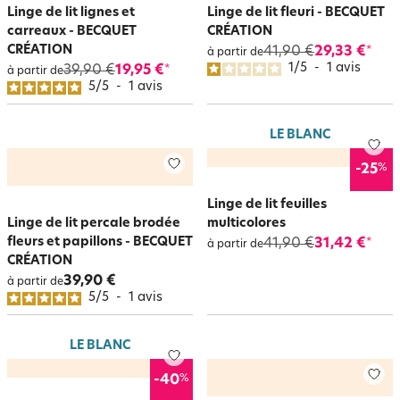
Linge de lit lignes et
Linge de lit fleuri - BECQUET
carreaux - BECQUET
CRÉATION
CRÉATION
41,90 €
29,33 €
*
à partir de
1
/
5
-
1
avis
39,90 €
19,95 €
*
à partir de
5
/
5
-
1
avis
LE BLANC
%
-25
Linge de lit feuilles
Linge de lit percale brodée
multicolores
fleurs et papillons - BECQUET
41,90 €
31,42 €
*
à partir de
CRÉATION
39,90 €
à partir de
5
/
5
-
1
avis
LE BLANC
%
-40