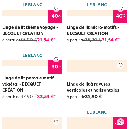
LE BLANC
LE BLANC
%
%
-40
-40
Linge de lit thème voyage -
Linge de lit micro-motifs -
BECQUET CRÉATION
BECQUET CRÉATION
35,90 €
21,54 €
35,90 €
21,54 €
*
*
à partir de
à partir de
LE BLANC
%
-30
Linge de lit percale motif
végétal - BECQUET
Linge de lit à rayures
CRÉATION
verticales et horizontales
47,90 €
33,53 €
35,90 €
*
à partir de
à partir de
LE BLANC
%
-50