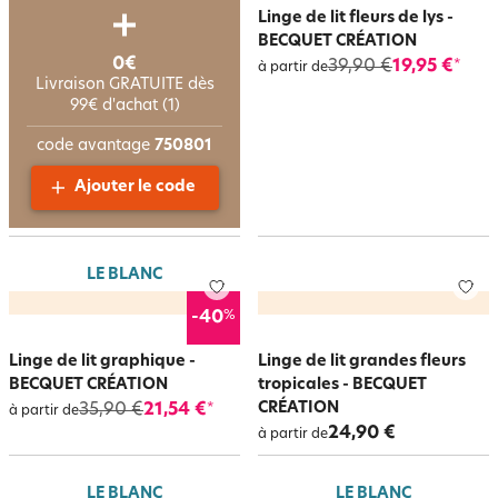
Linge de lit fleurs de lys -
BECQUET CRÉATION
0€
39,90 €
19,95 €
*
à partir de
Livraison GRATUITE dès
99€ d'achat (1)
code avantage
750801
Ajouter le code
LE BLANC
%
-40
Linge de lit graphique -
Linge de lit grandes fleurs
BECQUET CRÉATION
tropicales - BECQUET
CRÉATION
35,90 €
21,54 €
*
à partir de
24,90 €
à partir de
LE BLANC
LE BLANC