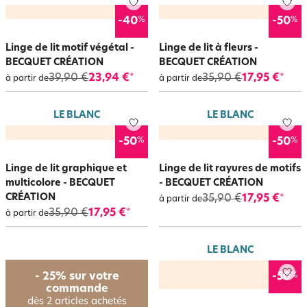
%
%
-40
-50
Linge de lit motif végétal -
Linge de lit à fleurs -
BECQUET CRÉATION
BECQUET CRÉATION
39,90 €
23,94 €
35,90 €
17,95 €
*
*
à partir de
à partir de
LE BLANC
LE BLANC
%
%
-50
-50
Linge de lit graphique et
Linge de lit rayures de motifs
multicolore - BECQUET
- BECQUET CRÉATION
CRÉATION
35,90 €
17,95 €
*
à partir de
35,90 €
17,95 €
*
à partir de
LE BLANC
%
- 25% sur votre
-50
commande
dès 2 articles achetés