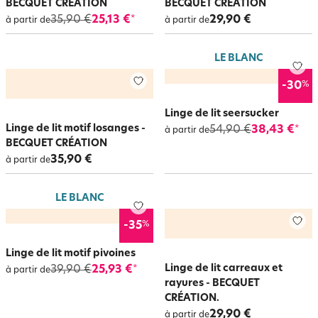
BECQUET CRÉATION
BECQUET CRÉATION
35,90 €
25,13 €
29,90 €
*
à partir de
à partir de
LE BLANC
%
-30
Linge de lit seersucker
Linge de lit motif losanges -
54,90 €
38,43 €
*
à partir de
BECQUET CRÉATION
35,90 €
à partir de
LE BLANC
%
-35
Linge de lit motif pivoines
Linge de lit carreaux et
39,90 €
25,93 €
*
à partir de
rayures - BECQUET
CRÉATION.
29,90 €
à partir de