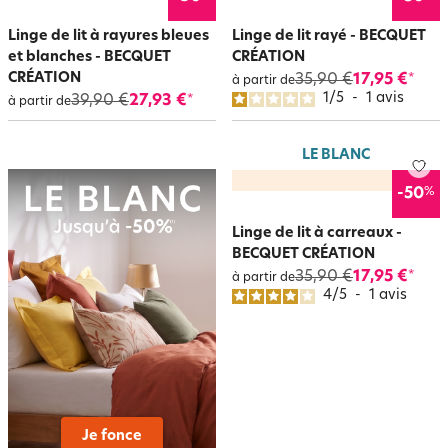
Linge de lit à rayures bleues
Linge de lit rayé - BECQUET
et blanches - BECQUET
CRÉATION
CRÉATION
35,90 €
17,95 €
*
à partir de
1
/
5
-
1
avis
39,90 €
27,93 €
*
à partir de
LE BLANC
%
-50
Linge de lit à carreaux -
BECQUET CRÉATION
35,90 €
17,95 €
*
à partir de
4
/
5
-
1
avis
Je fonce