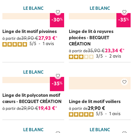
LE BLANC
LE BLANC
%
%
-30
-35
Linge de lit motif pivoines
Linge de lit à rayures
placées - BECQUET
39,90 €
27,93 €
*
à partir de
5
/
5
-
1
avis
CRÉATION
35,90 €
23,34 €
*
à partir de
3
/
5
-
2
avis
LE BLANC
%
-35
Linge de lit polycoton motif
cœurs - BECQUET CRÉATION
Linge de lit motif voiliers
29,90 €
19,43 €
29,90 €
*
à partir de
à partir de
5
/
5
-
1
avis
LE BLANC
LE BLANC