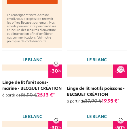
En renseignant votre adresse
email, vous acceptez de recevoir
les offres Becquet par email. Nos
emails peuvent être personnalisés
et inclure des mesures d’ouverture
et d’interaction afin d’améliorer
nos communications. Voir notre
politique de confidentialité
LE BLANC
LE BLANC
%
%
-30
-50
Linge de lit forêt sous-
marine - BECQUET CRÉATION
Linge de lit motifs poissons -
BECQUET CRÉATION
35,90 €
25,13 €
*
à partir de
39,90 €
19,95 €
*
à partir de
LE BLANC
LE BLANC
%
%
-30
-50