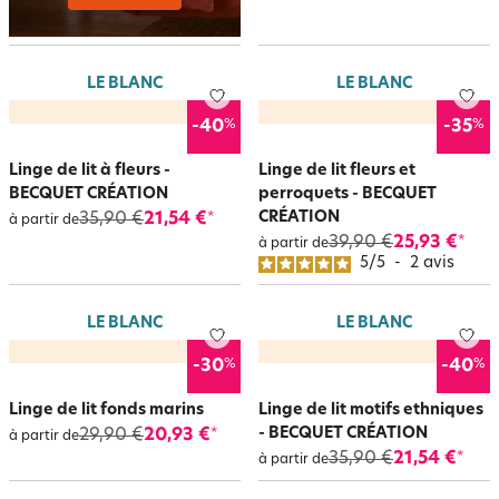
LE BLANC
LE BLANC
%
%
-40
-35
Linge de lit à fleurs -
Linge de lit fleurs et
BECQUET CRÉATION
perroquets - BECQUET
CRÉATION
35,90 €
21,54 €
*
à partir de
39,90 €
25,93 €
*
à partir de
5
/
5
-
2
avis
LE BLANC
LE BLANC
%
%
-30
-40
Linge de lit fonds marins
Linge de lit motifs ethniques
- BECQUET CRÉATION
29,90 €
20,93 €
*
à partir de
35,90 €
21,54 €
*
à partir de