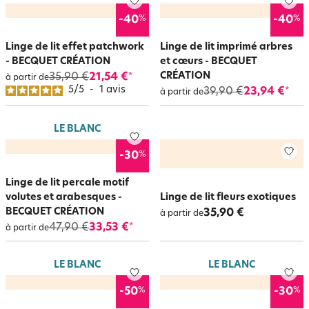
%
%
-40
-40
Linge de lit effet patchwork
Linge de lit imprimé arbres
- BECQUET CRÉATION
et cœurs - BECQUET
CRÉATION
35,90 €
21,54 €
*
à partir de
5
/
5
-
1
avis
39,90 €
23,94 €
*
à partir de
LE BLANC
%
-30
Linge de lit percale motif
volutes et arabesques -
Linge de lit fleurs exotiques
BECQUET CRÉATION
35,90 €
à partir de
47,90 €
33,53 €
*
à partir de
LE BLANC
LE BLANC
%
%
-50
-30