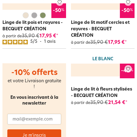
%
%
-50
-50
Linge de lit pois et rayures -
Linge de lit motif cercles et
BECQUET CRÉATION
rayures - BECQUET
CRÉATION
35,90 €
17,95 €
*
à partir de
5
/
5
-
1
avis
35,90 €
17,95 €
*
à partir de
LE BLANC
%
-40
-10% offerts
et votre Livraison gratuite
!
Linge de lit à fleurs stylisées
- BECQUET CRÉATION
En vous inscrivant à la
35,90 €
21,54 €
*
newsletter
à partir de
Adresse email
Je m'inscris