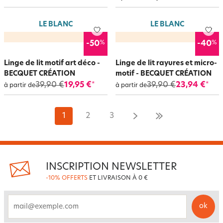
LE BLANC
LE BLANC
%
%
-50
-40
Linge de lit motif art déco -
Linge de lit rayures et micro-
BECQUET CRÉATION
motif - BECQUET CRÉATION
39,90 €
19,95 €
39,90 €
23,94 €
*
*
à partir de
à partir de
1
2
3
INSCRIPTION NEWSLETTER
-10% OFFERTS
ET LIVRAISON À 0 €
ok
email