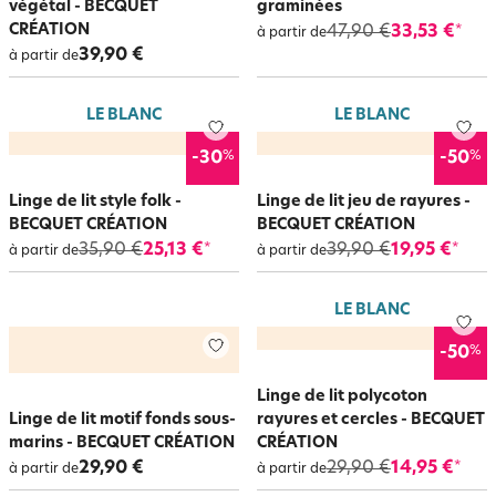
végétal - BECQUET
graminées
CRÉATION
47,90 €
33,53 €
*
à partir de
39,90 €
à partir de
LE BLANC
LE BLANC
%
%
-30
-50
Linge de lit style folk -
Linge de lit jeu de rayures -
BECQUET CRÉATION
BECQUET CRÉATION
35,90 €
25,13 €
39,90 €
19,95 €
*
*
à partir de
à partir de
LE BLANC
%
-50
Linge de lit polycoton
Linge de lit motif fonds sous-
rayures et cercles - BECQUET
marins - BECQUET CRÉATION
CRÉATION
29,90 €
29,90 €
14,95 €
*
à partir de
à partir de