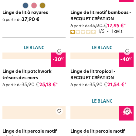
Linge de lit à rayures
Linge de lit motif bambous -
BECQUET CRÉATION
27,90 €
à partir de
35,90 €
17,95 €
*
à partir de
1
/
5
-
1
avis
LE BLANC
LE BLANC
%
%
-30
-40
Linge de lit patchwork
Linge de lit tropical -
trésors des mers
BECQUET CRÉATION
35,90 €
25,13 €
35,90 €
21,54 €
*
*
à partir de
à partir de
LE BLANC
%
-30
Linge de lit percale motif
Linge de lit percale motif