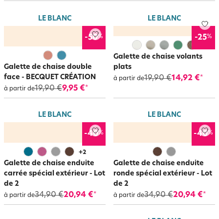
galette de chaise imperméable
spéciale extérieure !
Et pour donner un nouveau look à vos chaises, pour les rendre plus
LE BLANC
LE BLANC
modernes, on opte pour la
housse de chaise intégrale
qui fait planer une
ambiance chic à table. Quelle élégance !
%
%
-50
-25
Galette de chaise volants
Galette de chaise double
plats
face - BECQUET CRÉATION
19,90 €
14,92 €
*
à partir de
19,90 €
9,95 €
*
à partir de
LE BLANC
LE BLANC
%
%
-40
-40
+
2
Galette de chaise enduite
Galette de chaise enduite
carrée spécial extérieur - Lot
ronde spécial extérieur - Lot
de 2
de 2
34,90 €
20,94 €
34,90 €
20,94 €
*
*
à partir de
à partir de