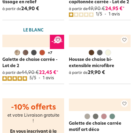
tissage en relief
capitonnée carrée - Lot de 2
24,90 €
49,90 €
24,95 €
*
à partir de
à partir de
1
/
5
-
1
avis
LE BLANC
%
-50
+
7
Galette de chaise carrée -
Housse de chaise bi-
Lot de 2
extensible microfibre
44,90 €
22,45 €
29,90 €
*
à partir de
à partir de
5
/
5
-
1
avis
-10% offerts
et votre Livraison gratuite
!
Galette de chaise carrée
motif art déco
En vous inscrivant à la