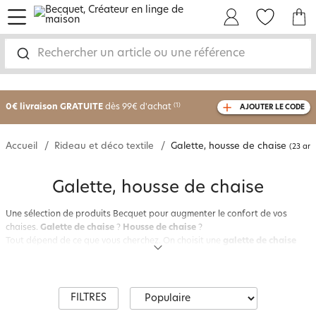
menu
Mon Compte
Mes Favoris
Mon panie
Rechercher un article ou une référence
-25% sur votre commande
dès 2 articles
achetés
0€ livraison GRATUITE
dès 99€ d'achat
(1)
AJOUTER LE CODE
avec le code
750801
Accueil
Rideau et déco textile
Galette, housse de chaise
(23 arti
Galette, housse de chaise
Une sélection de produits Becquet pour augmenter le confort de vos
chaises.
Galette de chaise
?
Housse de chaise
?
Tout dépend de ce que vous cherchez. On choisit une
galette de chaise
pour être mieux assis. Carrée, ronde, matelassée, à capitons, unie ou à
carreaux…
La
galette de chaise
se fixe par liens à nouer sur la chaise, met une
touche de couleur dans la cuisine, la salle à manger ou sur la terrasse.
FILTRES
Et surtout, elle offre une assise moelleuse ! Pour le jardin, optez pour la