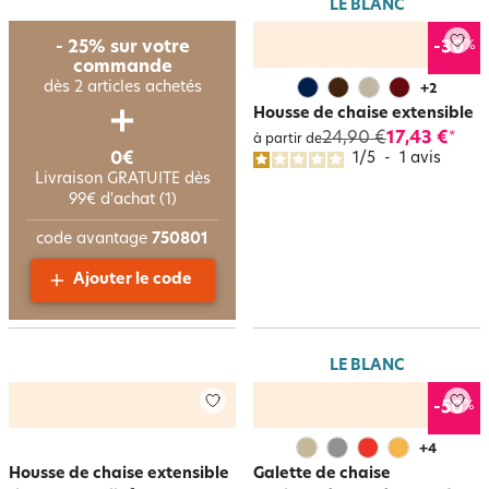
LE BLANC
%
- 25% sur votre
-30
commande
dès 2 articles achetés
+
2
Housse de chaise extensible
24,90 €
17,43 €
*
à partir de
0€
1
/
5
-
1
avis
Livraison GRATUITE dès
99€ d'achat (1)
code avantage
750801
Ajouter le code
LE BLANC
%
-50
+
4
Housse de chaise extensible
Galette de chaise