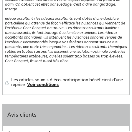
suédine
:
Matière très douce avec un aspect rappelant la peau d'un
daim. On obtient cet effet par suédage, c'est à dire par grattage,
rasage...
rideau occultant
:
les rideaux occultants sont dotés d'une doublure
particulière qui atténue de façon efficace les nuisances qui viennent de
l'extérieur. Chez Becquet on trouve : Les rideaux occultants lumière :
obscurcissants, ils font barrage à la lumière extérieure. Les rideaux
occultants phoniques : ils atténuent les nuisances sonores venues de
l'extérieur. Recommandés lorsque vos fenêtres donnent sur une rue
passante, une route très empruntée... Les rideaux occultants thermiques
: utiles en toutes saisons ! ils assurent une isolation optimale contre les
températures extérieures, qu'elles soient trop basses ou trop élevées.
Chez Becquet, ils sont aussi très déco.
Les articles soumis à éco-participation bénéficient d'une
reprise
Voir conditions
Avis clients