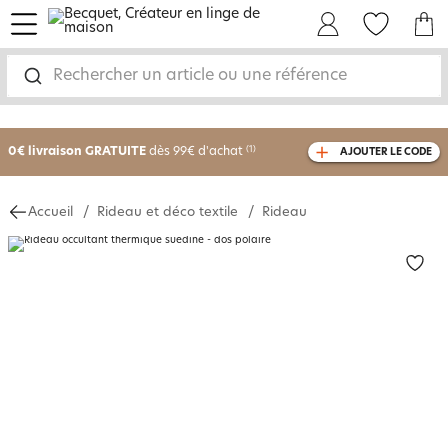
menu
Mon Compte
Mes Favoris
Mon panie
Rechercher un article ou une référence
-25% sur votre commande
dès 2 articles
achetés
0€ livraison GRATUITE
dès 99€ d'achat
(1)
AJOUTER LE CODE
avec le code
750801
Accueil
Rideau et déco textile
Rideau