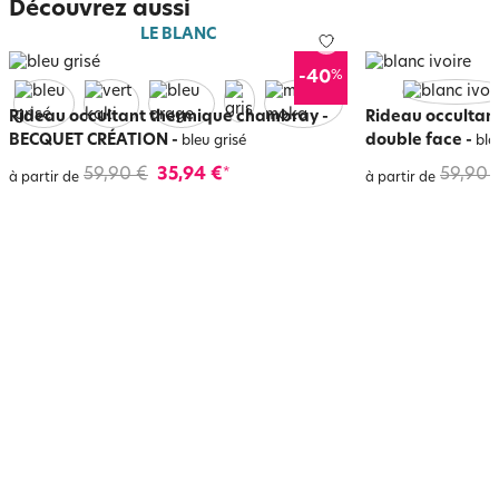
Découvrez aussi
LE BLANC
%
-40
Rideau occultant thermique chambray -
Rideau occultant
BECQUET CRÉATION
-
double face
-
bleu grisé
bla
59,90 €
35,94 €
59,90 
*
à partir de
à partir de