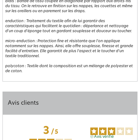
biais
:
Bande de tissu coupée en diagonale par rapport aux droits-fils
du tissu. On le retrouve en finition sur les nappes, les couettes et même
sur les oreillers ou en parement sur les draps.
enduction
:
Traitement du textile afin de lui garantir des
caractéristiques qui facilitent le quotidien : déperlance et nettoyage
d'un coup d'éponge tout en gardant souplesse et douceur au toucher.
micro-enduction
:
Protection fine et résistante que l'on applique
notamment sur les nappes. Ainsi, elle offre souplesse, finesse et grande
facilité d'entretien. Elle garantit de plus l'aspect et le toucher d'un
textile traditionnel.
polycoton
:
Textile dont la composition est un mélange de polyester et
de coton.
Avis clients
3
/
5
Avis vérifié