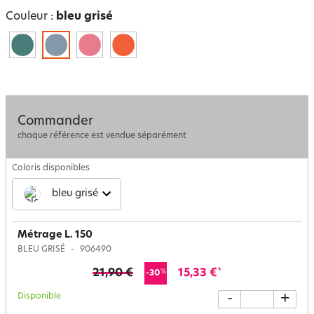
Couleur :
bleu grisé
Commander
chaque référence est vendue séparément
Coloris disponibles
bleu grisé
Métrage L. 150
BLEU GRISÉ
906490
21,90 €
15,33 €
*
%
-30
Disponible
-
+