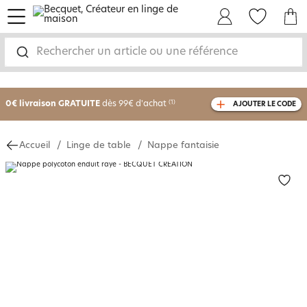
menu
Mon Compte
Mes Favoris
Mon panie
Rechercher un article ou une référence
-25% sur votre commande
dès 2 articles
achetés
0€ livraison GRATUITE
dès 99€ d'achat
(1)
AJOUTER LE CODE
avec le code
750801
Accueil
Linge de table
Nappe fantaisie