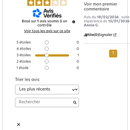
Voir mon premier 
commentaire
Avis du
18/02/2026
, suit
expérience du
15/01/2026
Basé sur
1
avis soumis à un
Annie G.
contrôle
Voir tous les avis sur ce site
Utile
(0)
Signaler
5
étoiles
0
4
étoiles
0
1
3
étoiles
1
2
étoiles
0
1
étoile
0
Trier les avis