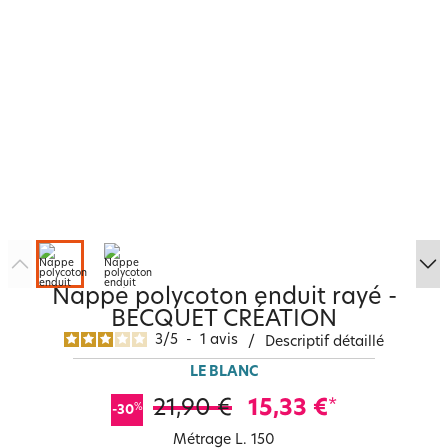
Nappe polycoton enduit rayé -
BECQUET CRÉATION
3
/
5
-
1
avis
/
Descriptif détaillé
LE BLANC
21,90 €
15,33 €
*
%
-30
Métrage L. 150